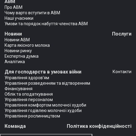
АВМ
Про АВМ
Чому варто вступити в АВМ
Наші учасники
Умови та порядок набуття членства АВМ
Новини
Послуги
Новини АВМ
Карта якісного молока
Новини ринку
Експертна думка
Аналітика
Для господарств в умовах війни
Контакти
Управління здоров'ям
Управління розведенням та відтворенням
Фінансування
Облік та оподаткування
Управління персоналом
Управління комфортом молочної худоби
Управління годівлею молочної худоби
Управління рослинництвом
Команда
Політика конфіденційності