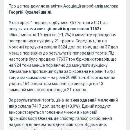
Про це повідомляє аналітик Асоціації виробників молока
Георгій Кухалейшвілі
.
У вівторок, 4 червня, відбулися 357-мі торги GDT, за
результатами яких
ціновий індекс склав 1162
і
збільшився на 19 пунктів (+1,7%) з моменту проведення
попереднього аукціону 21 травня. Середня ціна на
молочні продукти склала 3824 дол. за тону, що на 37 дол.
менше порівняно до результатів попередніх торгів. Під
час торгів було продано 17637 тон біржових товарів, що
на 924 тони менше порівняно до минулого аукціону.
Мінімальна пропозиція була зафіксована на рівні 16721
тон, а максимальна – на рівні 20980 тон. В торгах взяли
участь 164 оператори молочного ринку, що на 13
компаній менше порівняно до 21 травня.
За результатами торгів, ціна на
зневоднений молочний
жир
склала 7417 дол. за тону (+0,9%). Даний продукт
використовується головним чином в харчовій
промисловості Океанії, де спостерігалося скорочення
надою під впливом погодних факторів. Відповідно,