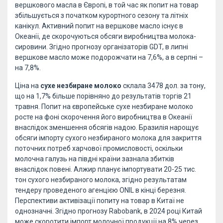
вершкового масла в Європі, в той час як попит на товар
збільшується з початком курортного сезону та літніх
канікул. Активний попит на вершкове масло існує в
Океанії, де скорочуються обсяги виробництва молока-
сировини. Згідно прогнозу організаторів GDT, в липні
вершкове масло може подорожчати на 7,6%, а в серпні –
на 7,8%.
Ціна на
сухе незбиране молоко
склала 3478 дол. за тону,
що на 1,7% більше порівняно до результатів торгів 21
травня. Попит на європейське сухе незбиране молоко
росте на фоні скорочення його виробництва в Океанії
внаслідок зменшення обсягів надою. Бразилія нарощує
обсяги імпорту сухого незбираного молока для закриття
поточних потреб харчової промисловості, оскільки
молочна галузь на півдні країни зазнала збитків
внаслідок повені. Алжир планує імпортувати 20-25 тис.
тон сухого незбираного молока, згідно результатам
тендеру проведеного агенцією ONIL в кінці березня.
Перспективи активізації попиту на товар в Китаї не
однозначні. Згідно прогнозу Rabobank, в 2024 році Китай
може скоротити імпорт молочної продукції на 8% через