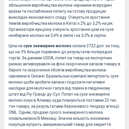
збільшення виробництва молока-сировини всередині
країни та послаблення попиту на готову продукцію
внаслідок економічного спаду. Очікується зростання
темпів виробництва молока в Китаї з 2% до 3,2% на рік.
Організатори аукціону очікують зростання ціни на сухе
незбиране молоко на 3,4% в липні і на 3,3% в серпні.
Ціна на
сухе знежирене молоко
склала 2722 дол. за тону,
що на 3% більше порівняно до результатів попередніх
торгів. За даними USDA, попит на товар на експортних
ринках активізувався на фоні скорочення запасів товару в
Європі та скорочення обсягів виробництва молока-
сировини в Океанії. Бразильські компанії імпортують сухе
молоко щоби зробити запаси і подолати негативні
наслідки для молочної галузі від повені в південному
штаті від Ріу-Гранді-ду-Сул. Попит на сухе знежирене
молоко існує в Алжирі, куди плануються поставки 25 тис.
тон товару, за результатами березневого тендеру агенції
ONIL. Однак, продажі сухого знежиреного молока
сповільнилися В Мексиці. Значна кількість іноземних
покупців купують американський товар для закриття