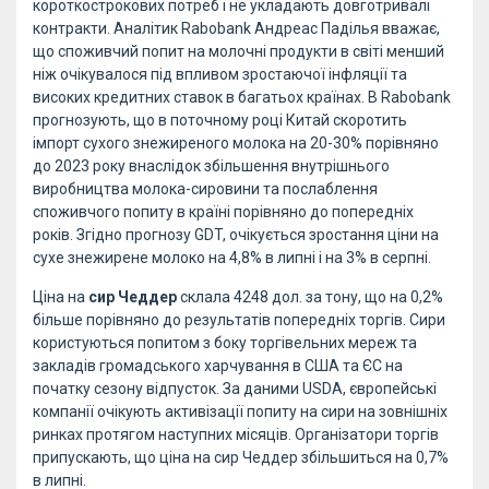
короткострокових потреб і не укладають довготривалі
контракти. Аналітик Rabobank Андреас Паділья вважає,
що споживчий попит на молочні продукти в світі менший
ніж очікувалося під впливом зростаючої інфляції та
високих кредитних ставок в багатьох країнах. В Rabobank
прогнозують, що в поточному році Китай скоротить
імпорт сухого знежиреного молока на 20-30% порівняно
до 2023 року внаслідок збільшення внутрішнього
виробництва молока-сировини та послаблення
споживчого попиту в країні порівняно до попередніх
років. Згідно прогнозу GDT, очікується зростання ціни на
сухе знежирене молоко на 4,8% в липні і на 3% в серпні.
Ціна на
сир Чеддер
склала 4248 дол. за тону, що на 0,2%
більше порівняно до результатів попередніх торгів. Сири
користуються попитом з боку торгівельних мереж та
закладів громадського харчування в США та ЄС на
початку сезону відпусток. За даними USDA, європейські
компанії очікують активізації попиту на сири на зовнішніх
ринках протягом наступних місяців. Організатори торгів
припускають, що ціна на сир Чеддер збільшиться на 0,7%
в липні.