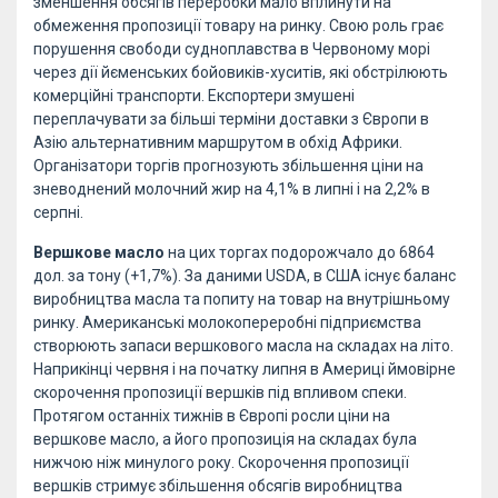
зменшення обсягів переробки мало вплинути на
обмеження пропозиції товару на ринку. Свою роль грає
порушення свободи судноплавства в Червоному морі
через дії йєменських бойовиків-хуситів, які обстрілюють
комерційні транспорти. Експортери змушені
переплачувати за більші терміни доставки з Європи в
Азію альтернативним маршрутом в обхід Африки.
Організатори торгів прогнозують збільшення ціни на
зневоднений молочний жир на 4,1% в липні і на 2,2% в
серпні.
Вершкове масло
на цих торгах подорожчало до 6864
дол. за тону (+1,7%). За даними USDA, в США існує баланс
виробництва масла та попиту на товар на внутрішньому
ринку. Американські молокопереробні підприємства
створюють запаси вершкового масла на складах на літо.
Наприкінці червня і на початку липня в Америці ймовірне
скорочення пропозиції вершків під впливом спеки.
Протягом останніх тижнів в Європі росли ціни на
вершкове масло, а його пропозиція на складах була
нижчою ніж минулого року. Скорочення пропозиції
вершків стримує збільшення обсягів виробництва