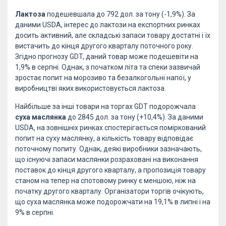
Лактоза
подешевшала до 792 дол. за тону (-1,9%). За
даними USDA, інтерес до лактози на експортних ринках
досить активний, але складські запаси товару достатні і їх
вистачить до кінця другого кварталу поточного року.
Згідно прогнозу GDT, даний товар може подешевіти на
1,9% в серпні. Однак, з початком літа та спеки зазвичай
зростає попит на морозиво та безалкогольні напої, у
виробництві яких використовується лактоза.
Найбільше за інші товари на торгах GDT подорожчала
суха маслянка
до 2845 дол. за тону (+10,4%). За даними
USDA, на зовнішніх ринках спостерігається поміркований
попит на суху маслянку, а кількість товару відповідає
поточному попиту. Однак, деякі виробники зазначають,
що існуючі запаси маслянки розраховані на виконання
поставок до кінця другого кварталу, а пропозиція товару
станом на тепер на спотовому ринку є меншою, ніж на
початку другого кварталу. Організатори торгів очікують,
що суха маслянка може подорожчати на 19,1% в липні і на
9% в серпні.