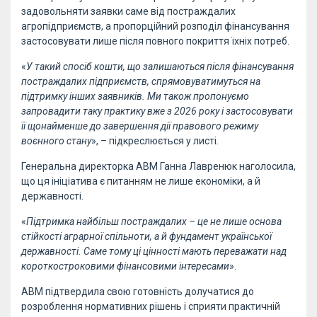
задовольняти заявки саме від постраждалих
агропідприємств, а пропорційний розподіл фінансування
застосовувати лише після повного покриття їхніх потреб.
«
У такий спосіб кошти, що залишаються після фінансування
постраждалих підприємств, спрямовуватимуться на
підтримку інших заявників. Ми також пропонуємо
запровадити таку практику вже з 2026 року і застосовувати
її щонайменше до завершення дії правового режиму
воєнного стану
», – підкреслюється у листі.
Генеральна директорка АВМ Ганна Лавренюк наголосила,
що ця ініціатива є питанням не лише економіки, а й
державності.
«
Підтримка найбільш постраждалих – це не лише основа
стійкості аграрної спільноти, а й фундамент української
державності. Саме тому ці цінності мають переважати над
короткостроковими фінансовими інтересами
».
АВМ підтвердила свою готовність долучатися до
розроблення нормативних рішень і сприяти практичній