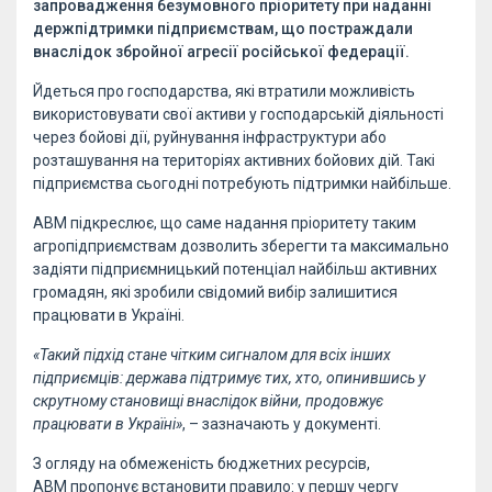
запровадження безумовного пріоритету при наданні
держпідтримки підприємствам, що постраждали
внаслідок збройної агресії російської федерації.
Йдеться про господарства, які втратили можливість
використовувати свої активи у господарській діяльності
через бойові дії, руйнування інфраструктури або
розташування на територіях активних бойових дій. Такі
підприємства сьогодні потребують підтримки найбільше.
АВМ підкреслює, що саме надання пріоритету таким
агропідприємствам дозволить зберегти та максимально
задіяти підприємницький потенціал найбільш активних
громадян, які зробили свідомий вибір залишитися
працювати в Україні.
«Такий підхід стане чітким сигналом для всіх інших
підприємців: держава підтримує тих, хто, опинившись у
скрутному становищі внаслідок війни, продовжує
працювати в Україні»
, – зазначають у документі.
З огляду на обмеженість бюджетних ресурсів,
АВМ пропонує встановити правило: у першу чергу