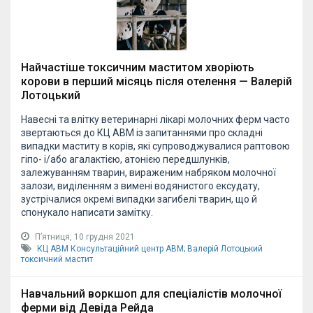
Найчастіше токсичним маститом хворіють
корови в перший місяць після отелення — Валерій
Лотоцький
Навесні та влітку ветеринарні лікарі молочних ферм часто
звертаються до КЦ АВМ із запитаннями про складні
випадки маститу в корів, які супроводжувалися раптовою
гіпо- і/або агалактією, атонією передшлунків,
залежуванням тварин, вираженим набряком молочної
залози, виділенням з вимені водянистого ексудату,
зустрічалися окремі випадки загибелі тварин, що й
спонукало написати замітку.
Пʼятниця, 10 грудня 2021
КЦ АВМ
Консультаційний центр АВМ;
Валерій Лотоцький
токсичний мастит
Навчальний воркшоп для спеціалістів молочної
ферми від Девіда Рейда