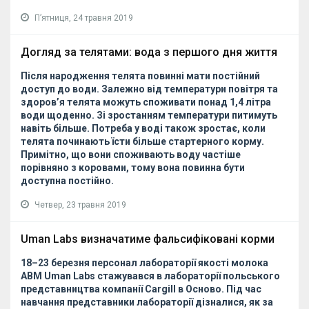
Пʼятниця, 24 травня 2019
Догляд за телятами: вода з першого дня життя
Після народження телята повинні мати постійний
доступ до води. Залежно від температури повітря та
здоров’я телята можуть споживати понад 1,4 літра
води щоденно. Зі зростанням температури питимуть
навіть більше. Потреба у воді також зростає, коли
телята починають їсти більше стартерного корму.
Примітно, що вони споживають воду частіше
порівняно з коровами, тому вона повинна бути
доступна постійно.
Четвер, 23 травня 2019
Uman Labs визначатиме фальсифіковані корми
18–23 березня персонал лабораторії якості молока
АВМ
Uman
Labs
стажувався в лабораторії польського
представництва компанії
Cargill
в Осново. Під час
навчання представники лабораторії дізналися, як за