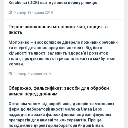
Kischenzi (DCK) святкує свою першу річницю.
Четвер, 13 червня 2019
Перше випоювання молозива: час, порція та
якість
Молозиво — високоякісне джерело поживних речовин
та енергії для новонароджених телят. Від його
кількості та якості залежить здоров’я і розвиток
телят, продуктивність і тривалість життя майбутньої
корови.
Четвер, 6 червня 2019
Обережно, фальсифікат: засоби для обробки
вимені перед доїнням
Останнім часом від виробників, дилерів та молочних
ферм до лабораторії якості молока
Uman
Labs
надходять зразки фальсифікованих дезінфікуючих
препаратів для вимені та консервантів. Про це
повідомляє директор лабораторії Андрій Білан.