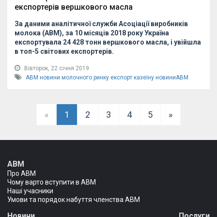
експортерів вершкового масла
За даними аналітичної служби Асоціації виробників
молока (АВМ), за 10 місяців 2018 року Україна
експортувала 24 428 тонн вершкового масла, і увійшла
в топ-5 світових експортерів.
Вівторок, 22 січня 2019
АВМ
новини молочного ринку
експорт казеїну
новиниАВМ
«
1
2
3
4
5
»
АВМ
Про АВМ
Чому варто вступити в АВМ
Наші учасники
Умови та порядок набуття членства АВМ
Новини
Послуги