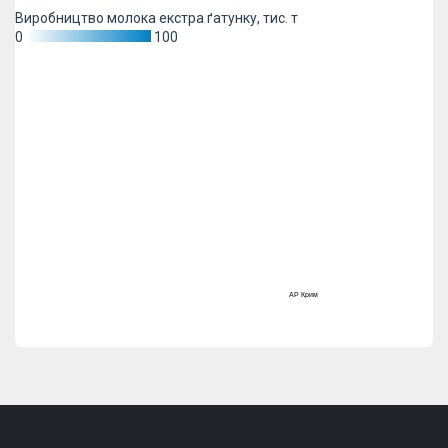
Виробництво молока екстра ґатунку, тис. т
0
100
АР Крим