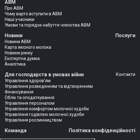
АВМ
Про АВМ
Чому варто вступити в АВМ
Наші учасники
Умови та порядок набуття членства АВМ
Новини
Послуги
Новини АВМ
Карта якісного молока
Новини ринку
Експертна думка
Аналітика
Для господарств в умовах війни
Контакти
Управління здоров'ям
Управління розведенням та відтворенням
Фінансування
Облік та оподаткування
Управління персоналом
Управління комфортом молочної худоби
Управління годівлею молочної худоби
Управління рослинництвом
Команда
Політика конфіденційності