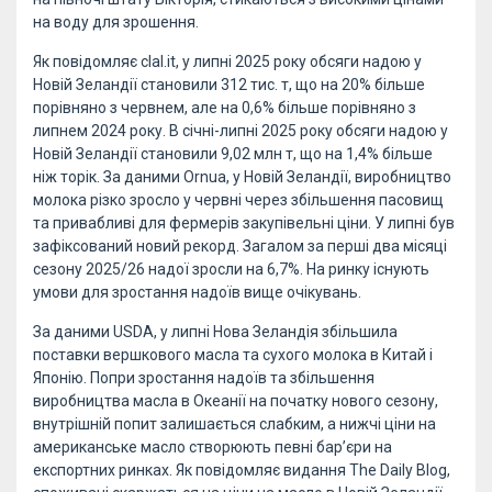
на воду для зрошення.
Як повідомляє clal.it, у липні 2025 року обсяги надою у
Новій Зеландії становили 312 тис. т, що на 20% більше
порівняно з червнем, але на 0,6% більше порівняно з
липнем 2024 року. В січні-липні 2025 року обсяги надою у
Новій Зеландії становили 9,02 млн т, що на 1,4% більше
ніж торік. За даними Ornua, у Новій Зеландії, виробництво
молока різко зросло у червні через збільшення пасовищ
та привабливі для фермерів закупівельні ціни. У липні був
зафіксований новий рекорд. Загалом за перші два місяці
сезону 2025/26 надої зросли на 6,7%. На ринку існують
умови для зростання надоїв вище очікувань.
За даними USDA, у липні Нова Зеландія збільшила
поставки вершкового масла та сухого молока в Китай і
Японію. Попри зростання надоїв та збільшення
виробництва масла в Океанії на початку нового сезону,
внутрішній попит залишається слабким, а нижчі ціни на
американське масло створюють певні бар’єри на
експортних ринках. Як повідомляє видання The Daily Blog,