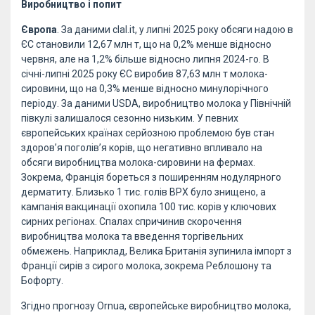
Виробництво і попит
Європа
. За даними clal.it, у липні 2025 року обсяги надою в
ЄС становили 12,67 млн т, що на 0,2% менше відносно
червня, але на 1,2% більше відносно липня 2024-го. В
січні-липні 2025 року ЄС виробив 87,63 млн т молока-
сировини, що на 0,3% менше відносно минулорічного
періоду. За даними USDA, виробництво молока у Північній
півкулі залишалося сезонно низьким. У певних
європейських країнах серйозною проблемою був стан
здоров’я поголів’я корів, що негативно впливало на
обсяги виробництва молока-сировини на фермах.
Зокрема, Франція бореться з поширенням нодулярного
дерматиту. Близько 1 тис. голів ВРХ було знищено, а
кампанія вакцинації охопила 100 тис. корів у ключових
сирних регіонах. Спалах спричинив скорочення
виробництва молока та введення торгівельних
обмежень. Наприклад, Велика Британія зупинила імпорт з
Франції сирів з сирого молока, зокрема Реблошону та
Бофорту.
Згідно прогнозу Ornua, європейське виробництво молока,