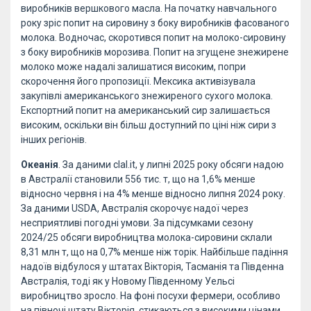
виробників вершкового масла. На початку навчального
року зріс попит на сировину з боку виробників фасованого
молока. Водночас, скоротився попит на молоко-сировину
з боку виробників морозива. Попит на згущене знежирене
молоко може надалі залишатися високим, попри
скорочення його пропозиції. Мексика активізувала
закупівлі американського знежиреного сухого молока.
Експортний попит на американський сир залишається
високим, оскільки він більш доступний по ціні ніж сири з
інших регіонів.
Океанія
. За даними clal.it, у липні 2025 року обсяги надою
в Австралії становили 556 тис. т, що на 1,6% менше
відносно червня і на 4% менше відносно липня 2024 року.
За даними USDA, Австралія скорочує надої через
несприятливі погодні умови. За підсумками сезону
2024/25 обсяги виробництва молока-сировини склали
8,31 млн т, що на 0,7% менше ніж торік. Найбільше падіння
надоїв відбулося у штатах Вікторія, Тасманія та Південна
Австралія, тоді як у Новому Південному Уельсі
виробництво зросло. На фоні посухи фермери, особливо
на півночі штату Вікторія, стикаються з високими цінами