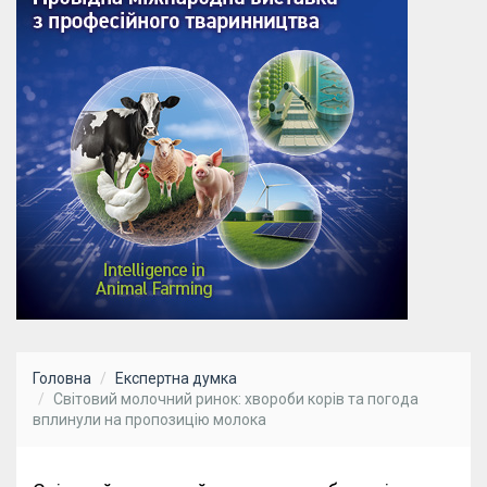
Головна
Експертна думка
Світовий молочний ринок: хвороби корів та погода
вплинули на пропозицію молока