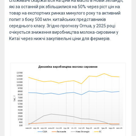
споживачі скаржаться на ціни на масло в Новій Зеландії,
які за останній рік збільшилися на 50% через ріст цін на
товар на експортних ринках минулого року та активний
попит з боку 500 млн. китайських представників
середнього класу. Згідно прогнозу Ornua, у 2025 році
очікується зниження виробництва молока-сировини у
Китаї через нижчі закупівельні ціни для фермерів.