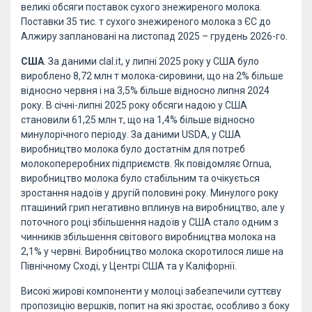
великі обсяги поставок сухого знежиреного молока.
Поставки 35 тис. т сухого знежиреного молока з ЄС до
Алжиру заплановані на листопад 2025 – грудень 2026-го.
США
. За даними clal.it, у липні 2025 року у США було
вироблено 8,72 млн т молока-сировини, що на 2% більше
відносно червня і на 3,5% більше відносно липня 2024
року. В січні-липні 2025 року обсяги надою у США
становили 61,25 млн т, що на 1,4% більше відносно
минулорічного періоду. За даними USDA, у США
виробництво молока було достатнім для потреб
молокопереробних підприємств. Як повідомляє Ornua,
виробництво молока було стабільним та очікується
зростання надоїв у другій половині року. Минулого року
пташиний грип негативно вплинув на виробництво, але у
поточного році збільшення надоїв у США стало одним з
чинників збільшення світового виробництва молока на
2,1% у червні. Виробництво молока скоротилося лише на
Північному Сході, у Центрі США та у Каліфорнії.
Високі жирові компоненти у молоці забезпечили суттєву
пропозицію вершків, попит на які зростає, особливо з боку