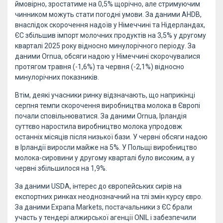
ймовірно, зростатиме на 0,5% щорічно, але стримуючим
чинником можуть стати погодні умови. За даними AHDB,
внаслідок скорочення надоїв у Німеччині та Нідерландах,
ЄС збільшив імпорт молочних продуктів на 3,5% у другому
кварталі 2025 року відносно минулорічного періоду. За
даними Ornua, обсяги надою у Німеччині скорочувалися
протягом травня (-1,6%) та червня (-2,1%) відносно
минулорічних показників.
Втім, деякі учасники ринку відзначають, що наприкінці
серпня темпи скорочення виробництва молока в Європі
почали сповільнюватися. За даними Ornua, Ірландія
суттєво наростила виробництво молока упродовж
останніх місяців після низької бази. У червні обсяги надою
в Ірландії виросли майже на 5%. У Польщі виробництво
молока-сировини у другому кварталі було високим, а у
червні збільшилося на 1,9%.
За даними USDA, інтерес до європейських сирів на
експортних ринках неоднозначний на тлі змін курсу євро.
За даними Expana Markets, постачальники з ЄС брали
участь у тендері алжирської агенції ONIL і забезпечили