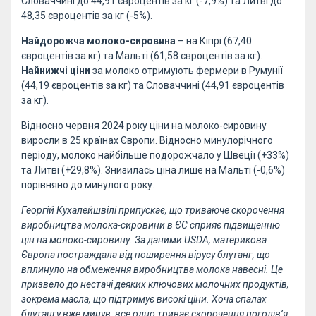
Словаччині до 44,91 євроцентів за кг (-7,9%) та Литві до
48,35 євроцентів за кг (-5%).
Найдорожча молоко-сировина
– на Кіпрі (67,40
євроцентів за кг) та Мальті (61,58 євроцентів за кг).
Найнижчі ціни
за молоко отримують фермери в Румунії
(44,19 євроцентів за кг) та Словаччині (44,91 євроцентів
за кг).
Відносно червня 2024 року ціни на молоко-сировину
виросли в 25 країнах Європи. Відносно минулорічного
періоду, молоко найбільше подорожчало у Швеції (+33%)
та Литві (+29,8%). Знизилась ціна лише на Мальті (-0,6%)
порівняно до минулого року.
Георгій Кухалейшвілі припускає, що триваюче скорочення
виробництва молока-сировини в ЄС сприяє підвищенню
цін на молоко-сировину. За даними USDA, материкова
Європа постраждала від поширення вірусу блутанг, що
вплинуло на обмеження виробництва молока навесні. Це
призвело до нестачі деяких ключових молочних продуктів,
зокрема масла, що підтримує високі ціни. Хоча спалах
блутангу вже минув, все одно триває скорочення поголів’я