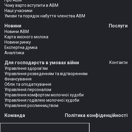
Про АВМ
Чому варто вступити в АВМ
Наші учасники
Умови та порядок набуття членства АВМ
Новини
Послуги
Новини АВМ
Карта якісного молока
Новини ринку
Експертна думка
Аналітика
Для господарств в умовах війни
Контакти
Управління здоров'ям
Управління розведенням та відтворенням
Фінансування
Облік та оподаткування
Управління персоналом
Управління комфортом молочної худоби
Управління годівлею молочної худоби
Управління рослинництвом
Команда
Політика конфіденційності