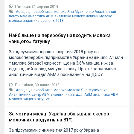
Пʼятниця, 31 серпня 2018
Асоціація виробників молока
Яна Музиченко
Аналітичний
центр АВМ
аналітика АВМ
аналітика молоко
новини молоко
молоко аналітика серпень 2018
Найбільше на переробку надходить молока
«вищого» ґатунку
За підсумками першого півріччя 2018 року на
молокопереробні підприємства України надійшло 2,1 млн
т молока базової жирності, що на 3,6% менше, ніж за
відповідний період минулого року. Про це повідомляє
аналітичний відділ АВМ з посиланням на ДССУ.
Понеділок, 30 липня 2018
Асоціація виробників молока
молоко
Яна Музиченко
Аналітичний центр АВМ
аналітичний відділ АВМ
аналітика АВМ
молоко вищого гатунку
За чотири місяці Україна збільшила експорт
молочних продуктів на 81%
За підсумками січня-квітня 2017 року Україна