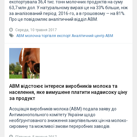
експортувала 36,4 тис. тонн молочних продуктів на суму
63,7 млн дол. У натуральному виразі це на 33% більше, ніж
за аналізований період 2016-го, а в грошовому — на 81%.
Про це повідомляє аналітичний відділ АВМ.
Середа, 10 травня 2017
АВМ
молочна торгівля
експорт
Аналітичний центр АВМ
АВМ відстоює інтереси виробників молока та
населення, яке вимушене платити надвисоку ціну
за продукт
Асоціація виробників молока (АВМ) подала заяву до
Антимонопольного комітету України щодо
необґрунтованого зниження закупівельних цін на молоко-
сировину та можливої змови переробних заводів.