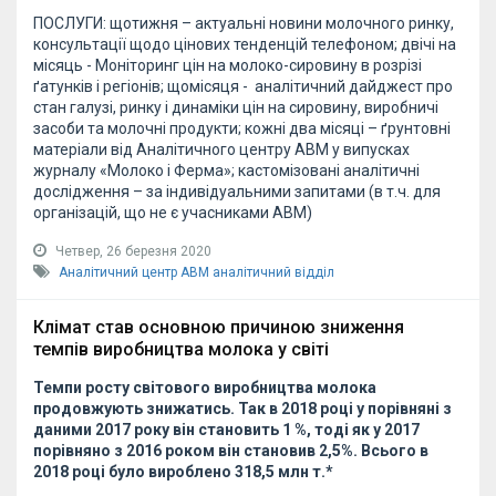
ПОСЛУГИ: щотижня – актуальні новини молочного ринку,
консультації щодо цінових тенденцій телефоном; двічі на
місяць - Моніторинг цін на молоко-сировину в розрізі
ґатунків і регіонів; щомісяця - аналітичний дайджест про
стан галузі, ринку і динаміки цін на сировину, виробничі
засоби та молочні продукти; кожні два місяці – ґрунтовні
матеріали від Аналітичного центру АВМ у випусках
журналу «Молоко і Ферма»; кастомізовані аналітичні
дослідження – за індивідуальними запитами (в т.ч. для
організацій, що не є учасниками АВМ)
Четвер, 26 березня 2020
Аналітичний центр АВМ
аналітичний відділ
Клімат став основною причиною зниження
темпів виробництва молока у світі
Темпи росту світового виробництва молока
продовжують знижатись. Так в 2018 році у порівняні з
даними 2017 року він становить 1 %, тоді як у 2017
порівняно з 2016 роком він становив 2,5%. Всього в
2018 році було вироблено 318,5 млн т.
*