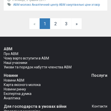
Пʼятниця, 5 травня 2017
АВМ
молоко
Аналітичний центр АВМ
закупівельні ціни
зговір
«
1
2
3
»
АВМ
Про АВМ
Чому варто вступити в АВМ
Наші учасники
Умови та порядок набуття членства АВМ
Новини
Послуги
Новини АВМ
Карта якісного молока
Новини ринку
Експертна думка
Аналітика
Для господарств в умовах війни
Контакти