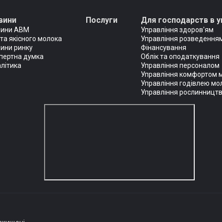
вини
Послуги
Для господарств в у
вини АВМ
Управління здоров'ям
та якісного молока
Управління розведенням
ини ринку
Фінансування
пертна думка
Облік та оподаткування
літика
Управління персоналом
Управління комфортом 
Управління годівлею мо
Управління рослинницт