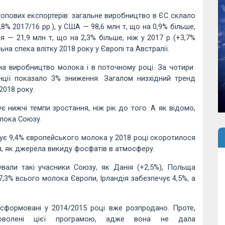
топових експортерів: загальне виробництво в ЄС склало
2,8% 2017/16 рр.), у США — 98,6 млн т, що на 0,9% більше,
ія — 21,9 млн т, що на 2,3% більше, ніж у 2017 р (+3,7%
а спека влітку 2018 року у Європі та Австралії.
на виробництво молока і в поточному році. За чотири
ції показало 3% зниження. Загалом низхідний тренд
2018 року.
 нижчі темпи зростання, ніж рік до того. А як відомо,
олока Союзу.
ує 9,4% європейського молока у 2018 році скоротилося
я, як джерела викиду фосфатів в атмосферу.
вали такі учасники Союзу, як Данія (+2,5%), Польща
 7,3% всього молока Європи, Ірландія забезпечує 4,5%, а
и сформовані у 2014/2015 році вже розпродано. Проте,
доволені цієї програмою, адже вона не дала