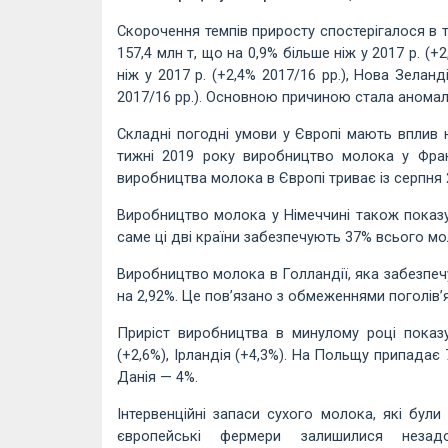
Скорочення темпів приросту спостерігалося в 
157,4 млн т, що на 0,9% більше ніж у 2017 р. (+
ніж у 2017 р. (+2,4% 2017/16 рр.), Нова Зеланд
2017/16 рр.). Основною причиною стала аномальн
Складні погодні умови у Європі мають вплив 
тижні 2019 року виробництво молока у Фран
виробництва молока в Європі триває із серпня 
Виробництво молока у Німеччині також показує
саме ці дві країни забезпечують 37% всього м
Виробництво молока в Голландії, яка забезпеч
на 2,92%. Це пов’язано з обмеженнями поголів’
Приріст виробництва в минулому році показу
(+2,6%), Ірландія (+4,3%). На Польщу припадає
Данія — 4%.
Інтервенційні запаси сухого молока, які бул
європейські фермери залишилися неза