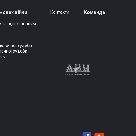
мовах війни
Команда
Контакти
 та відтворенням
молочної худоби
лочної худоби
вом