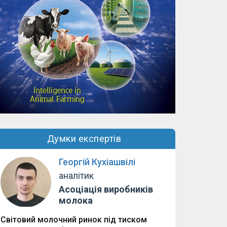
Думки експертів
Георгій Кухіашвілі
аналітик
Асоціація виробників
молока
Світовий молочний ринок під тиском