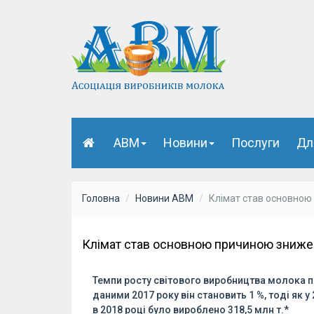
АВМ
Новини
Послуги
Дл
Головна
Новини АВМ
Клімат став основною
Клімат став основною причиною знижен
Темпи росту світового виробництва молока пр
даними 2017 року він становить 1 %, тоді як у
в 2018 році було вироблено 318,5 млн т.*