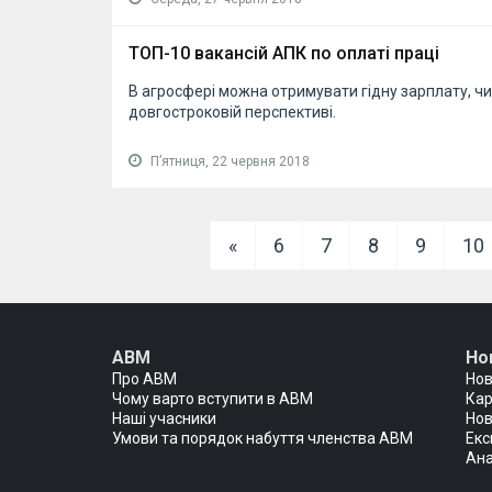
ТОП-10 вакансій АПК по оплаті праці
В агросфері можна отримувати гідну зарплату, ч
довгостроковій перспективі.
Пʼятниця, 22 червня 2018
«
6
7
8
9
10
АВМ
Но
Про АВМ
Но
Чому варто вступити в АВМ
Кар
Наші учасники
Нов
Умови та порядок набуття членства АВМ
Екс
Ана