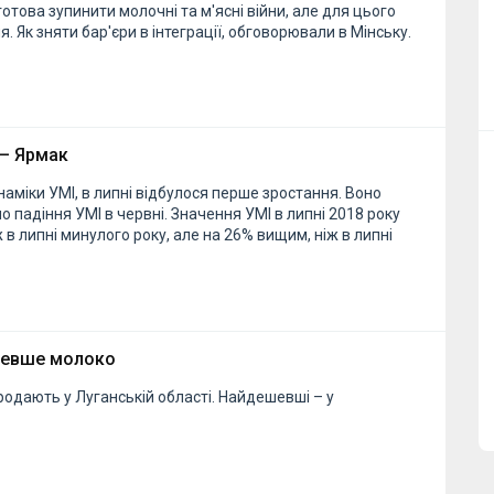
готова зупинити молочні та м'ясні війни, але для цього
. Як зняти бар'єри в інтеграції, обговорювали в Мінську.
 — Ярмак
инаміки УМІ, в липні відбулося перше зростання. Воно
ло падіння УМІ в червні. Значення УМІ в липні 2018 року
 в липні минулого року, але на 26% вищим, ніж в липні
шевше молоко
одають у Луганській області. Найдешевші – у