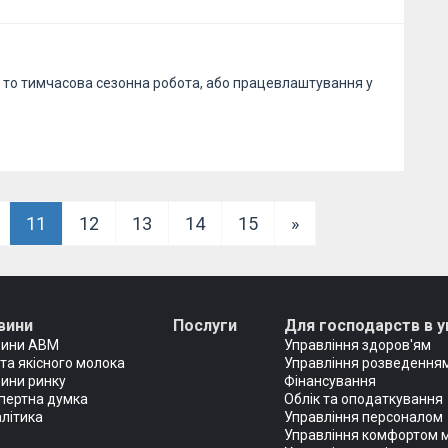
и то тимчасова сезонна робота, або працевлаштування у
11
12
13
14
15
»
вини
Послуги
Для господарств в у
вини АВМ
Управління здоров'ям
та якісного молока
Управління розведенням
ини ринку
Фінансування
пертна думка
Облік та оподаткування
літика
Управління персоналом
Управління комфортом 