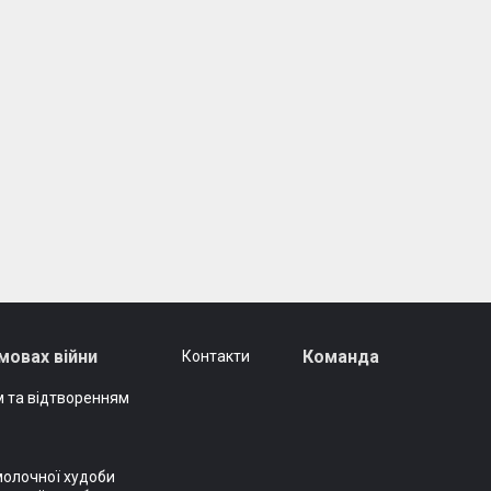
мовах війни
Команда
Контакти
 та відтворенням
молочної худоби