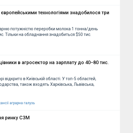
за європейськими технологіями знадобилося три
варню потужністю переробки молока 1 тонна/день
тис. Тільки на обладнання знадобиться $50 тис.
цівники в агросектор на зарплату до 40−80 тис.
і відкрито в Київській області. У топ-5 областей,
подарства, також входять Харківська, Львівська,
кансії
аграрна галузь
ня ринку СЗМ