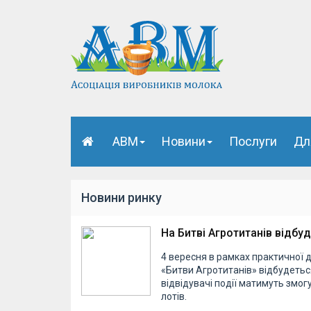
АВМ
Новини
Послуги
Дл
Новини ринку
На Битві Агротитанів відбуд
4 вересня в рамках практичної д
«Битви Агротитанів» відбудеться
відвідувачі події матимуть змог
лотів.