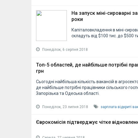
На запуск міні-сироварні 
роки
Капіталовкладення в міні-сиро
складуть від $100 тис. до $500 
Понеділок, 6 серпня 2018
Топ-5 областей, де найбільше потрібні пра
грн
Сьогодні найбільша кількість вакансій в агросектор
де найбільше потрібні працівники сільського гос
Запорізька та Одеська області.
Понеділок, 23 липня 2018
зарплата
відкриті ва
Єврокомісія підтверджує чітке відновлен
Середа, 27 червня 2018