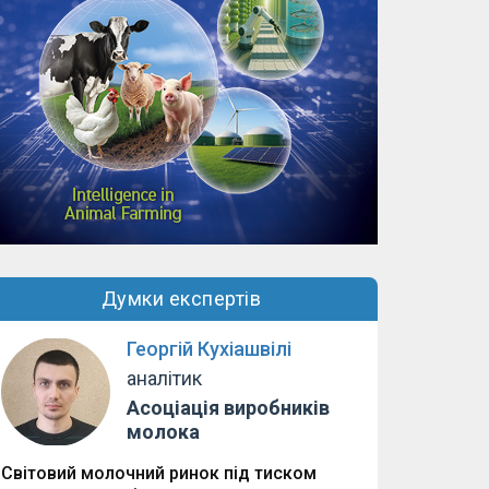
Думки експертів
Георгій Кухіашвілі
аналітик
Асоціація виробників
молока
Світовий молочний ринок під тиском