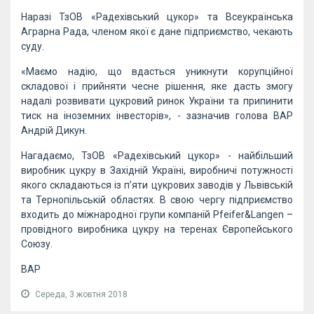
Наразі ТзОВ «Радехівський цукор» та Всеукраїнська
Аграрна Рада, членом якої є дане підприємство, чекають
суду.
«Маємо надію, що вдасться уникнути корупційної
складової і прийняти чесне рішення, яке дасть змогу
надалі розвивати цукровий ринок України та припинити
тиск на іноземних інвесторів», - зазначив голова ВАР
Андрій Дикун.
Нагадаємо, ТзОВ «Радехівський цукор» - найбільший
виробник цукру в Західній Україні, виробничі потужності
якого складаються із п’яти цукрових заводів у Львівській
та Тернопільській областях. В свою чергу підприємство
входить до міжнародної групи компаній Pfeifer&Langen –
провідного виробника цукру на теренах Європейського
Союзу.
ВАР
Середа, 3 жовтня 2018