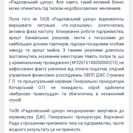
«Радехівський цукор». Але навіть такий великий бізнес
може опинитись під тиском недобросовісних чиновників.
Після того як ТзОВ «Радехівський цукор» відмовилось
вирішувати ситуацію «по-хорошому», розпочалась
активна фаза наступу: блокування роботи підприємства,
арешт банківських рахунків, листи з погрозами до
найбільших ділових партнерів, підозри посадовим особам
заводу та арешт майна. З такими реаліями довелось
зіштовхнутись іноземним інвесторам. Навіть попри те, що
у кримінальному провадженні (№32015140000000215) не
зафіксовано факту ухилення від сплати податків, слідчий
управління фінансових розслідувань ОВПП ДФС Стринжа
Г.Л. та процесуальний керівник Генеральної прокуратури
Кіпчарський О.П. не покидають спроб здійснити
«вибіркове правосуддя» та збагатитись в незаконний
спосіб.
ТзОВ «Радехівський цукор» неодноразово звертався до
керівництва ДФС, Генеральної прокуратури, Верховної
Ради з проханням припинити тиск на підприємство, проте
жодного результату це не принесло.