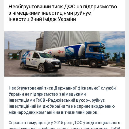
Необґрунтований тиск ДФС на підприємство
з німецькими інвестиціями руйнує
інвестиційний імідж України
Необґрунтований тиск Державної фіскальної служби
України на підприємство з німецькими
інвестиціями ТзОВ «Радехівський цукор», руйнує
інвестиційний імідж України та не сприяє входженню
міжнародних компаній на вітчизняний ринок.
Справа в тому, що ще у 2015 році ДФС у ході спеціального
розслідування знайшла серед тисяч контрагентів ТзОВ