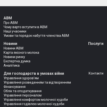
АВМ
Про АВМ
Чому варто вступити в АВМ
Наші учасники
Умови та порядок набуття членства АВМ
Новини
Послуги
Новини АВМ
Карта якісного молока
Новини ринку
Експертна думка
Аналітика
Для господарств в умовах війни
Контакти
Управління здоров'ям
Управління розведенням та відтворенням
Фінансування
Облік та оподаткування
Управління персоналом
Управління комфортом молочної худоби
Управління годівлею молочної худоби