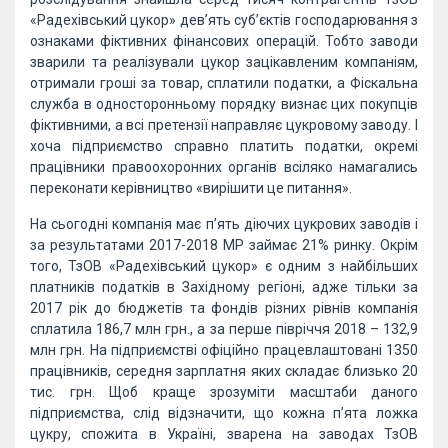
«Радехівський цукор» дев’ять суб’єктів господарювання з
ознаками фіктивних фінансових операцій. Тобто заводи
зварили та реалізували цукор зацікавленим компаніям,
отримали гроші за товар, сплатили податки, а Фіскальна
служба в односторонньому порядку визнає цих покупців
фіктивними, а всі претензії направляє цукровому заводу. І
хоча підприємство справно платить податки, окремі
працівники правоохоронних органів всіляко намагались
переконати керівництво «вирішити це питання».
На сьогодні компанія має п’ять діючих цукрових заводів і
за результатами 2017-2018 МР займає 21% ринку. Окрім
того, ТзОВ «Радехівський цукор» є одним з найбільших
платників податків в Західному регіоні, адже тільки за
2017 рік до бюджетів та фондів різних рівнів компанія
сплатила 186,7 млн грн., а за перше півріччя 2018 – 132,9
млн грн. На підприємстві офіційно працевлаштовані 1350
працівників, середня зарплатня яких складає близько 20
тис. грн. Щоб краще зрозуміти масштаби даного
підприємства, слід відзначити, що кожна п’ята ложка
цукру, спожита в Україні, зварена на заводах ТзОВ