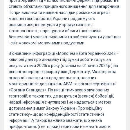
проти України, під час якої молочні ферми і підприємства
стають об’єктами прицільного знищення для загарбників.
Попри виклики та нищівні наслідки російської агресії,
молочні господарства України продовжують
розвиватися, інвестувати у продуктивність і
технологічність, нарощувати обсяги і показники
безпечності молока-сировини та забезпечувати українців
і світ молоком і молочними продуктами.
В оновленій інфографіці «Молочна карта України-2024» –
ключові дані про динаміку і підсумки роботи галузі за
результатами 2023го року (станом на 01 січня 2024р.) на
основі попередніх розрахунків Держстату, Міністерства
аграрної політики та продовольства, власних
моніторингів та досліджень АВМ та органа сертифікації
«Органік Стандарт». По низці тимчасово окупованих
територій, а також тих, де ведуться (велися) бойові дії,
наразі інформація є чутливою і не надається з метою
дотримання вимог Закону України «Про офіційну
статистику» щодо конфіденційності статистичної
інформації. А також важливо зважати, що низка
прифронтових (і не тільки) територій не мають змоги