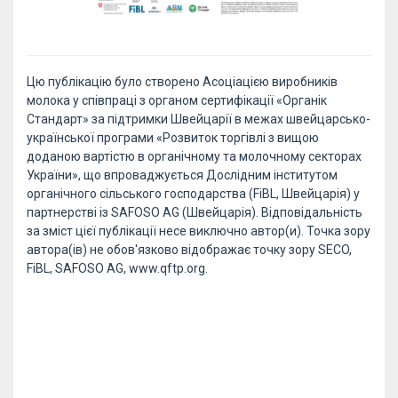
Цю публікацію було створено Асоціацією виробників
молока у співпраці з органом сертифікації «Органік
Стандарт» за підтримки Швейцарії в межах швейцарсько-
української програми «Розвиток торгівлі з вищою
доданою вартістю в органічному та молочному секторах
України», що впроваджується Дослідним інститутом
органічного сільського господарства (FiBL, Швейцарія) у
партнерстві із SAFOSO AG (Швейцарія). Відповідальність
за зміст цієї публікації несе виключно автор(и). Точка зору
автора(ів) не обов'язково відображає точку зору SECO,
FiBL, SAFOSO AG, www.qftp.org.