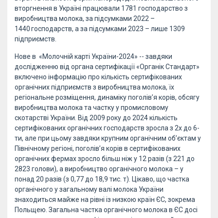
вторгнення в Україні працювали 1781 господарство з
виробництва молока, за підсумками 2022 –
1440 господарств, а за підсумками 2023 – лише 1309
підприємств.
Нове в «Молочній карті України-2024» -- завдяки
дослідженню від органа сертифікації «Органік Стандарт»
включено інформацію про кількість сертифікованих
органічних підприємств з виробництва молока, їх
регіональне розміщення, динаміку поголів’я корів, обсягу
виробництва молока та частку у промисловому
скотарстві України. Від 2009 року до 2024 кількість
сертифікованих органічних господарств зросла з 2х до 6-
ти, але при цьому завдяки крупним органічним об’єктам у
Північному регіоні, поголів’я корів в сертифікованих
органічних фермах зросло більш ніж у 12 разів (з 221 до
2823 голови), а виробництво органічного молока – у
понад 20 разів (з 0,77 до 18,9 тис. т). Цікаво, що частка
органічного у загальному валі молока України
знаходиться майже на рівні із низкою країн ЄС, зокрема
Польщею. Загальна частка органічного молока в ЄС досі