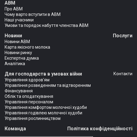
АВМ
Про АВМ
Чому варто вступити в АВМ
Наші учасники
Умови та порядок набуття членства АВМ
Новини
Послуги
Новини АВМ
Карта якісного молока
Новини ринку
Експертна думка
Аналітика
Для господарств в умовах війни
Контакти
Управління здоров'ям
Управління розведенням та відтворенням
Фінансування
Облік та оподаткування
Управління персоналом
Управління комфортом молочної худоби
Управління годівлею молочної худоби
Управління рослинництвом
Команда
Політика конфіденційності