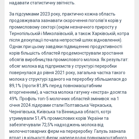
надавати статистичну звітність.
За підсумками 2023 року, практично кожна область
продовжувала зазнавати скорочення поголів’я корів у
промисловому секторі (окрім незначного приросту у
Тернопільській і Миколаївській, а також Харківській, котра
після деокупації почала непростий шлях відновлення).
Однак при цьому завдяки підвищенню продуктивності
корів більшість областей продемонстрували зростання
обсягів виробництва промислового молока. Як результат:
обсяг молока від підприємств у структурі переробки
повернулася до рівня 2021 року, загальна частка такого
молока у структурі зданого на переробку збільшилася до
89,1% (проти 81,8% перед повномасштабним
вторгненням), а частка молока гатунку «екстра» досягла
49%. Профіль топ-5 молочних областей змінився: на 1
січня 2024 лідерами стали Полтавська Черкаська,
Чернігівська, Київська та Вінницька області, котрі
утримували 51,4% промислових корів України та
забезпечували 72,5% надходжень молока від
молочнотоварних ферм на перереробку. Галузь зазнала
втрат і в кількості ферм: напередодні повномасштабного