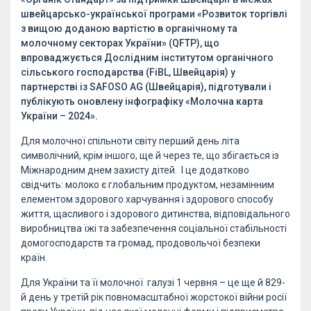
швейцарсько-української програми «Розвиток торгівлі
з вищою доданою вартістю в органічному та
молочному секторах України» (QFTP), що
впроваджується Дослідним інститутом органічного
сільського господарства (FiBL, Швейцарія) у
партнерстві із SAFOSO AG (Швейцарія), підготували і
публікують оновлену інфографіку «Молочна карта
України – 2024».
Для молочної спільноти світу перший день літа
символічний, крім іншого, ще й через те, що збігається із
Міжнародним днем захисту дітей. І це додатково
свідчить: молоко є глобальним продуктом, незамінним
елементом здорового харчування і здорового способу
життя, щасливого і здорового дитинства, відповідального
виробництва їжі та забезпечення соціальної стабільності
домогосподарств та громад, продовольчої безпеки
країн.
Для України та її молочної галузі 1 червня – це ще й 829-
й день у третій рік повномасштабної жорстокої війни росії