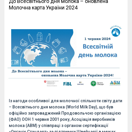
До Всесвітнього дня молока – оновлена
Молочна карта України 2024
Із нагоди особливої для молочної спільноти світу дати
– Всесвітнього дня молока (World Milk Day), що був
офіційно запроваджений Продовольчою організацією
(ФАО) ООН 1 червня 2001 року, Асоціація виробників
молока (АВМ) у співпраці з органом сертифікації
«Органік Стандарт» за підтримки Швейцарії в межах