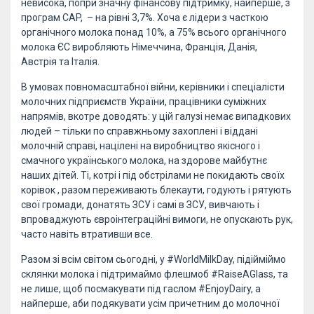
невисока, попри значну фінансову підтримку, найперше, з
програм CAP, – на рівні 3,7%. Хоча є лідери з часткою
органічного молока понад 10%, а 75% всього органічного
молока ЄС виробляють Німеччина, Франція, Данія,
Австрія та Італія.
В умовах повномасштабної війни, керівники і спеціалісти
молочних підприємств України, працівники суміжних
напрямiв, вкотре доводять: у цій галузі немає випадкових
людей – тільки по справжньому захоплені і віддані
молочній справі, націлені на виробництво якісного і
смачного українського молока, на здорове майбутнє
наших дітей. Ті, котрі і під обстрілами не покидають своїх
корівок , разом переживають блекаути, годують і рятують
свої громади, донатять ЗСУ і самі в ЗСУ, вивчають і
впроваджують євроінтеграційні вимоги, не опускають рук,
часто навіть втративши все.
Разом зі всім світом сьогодні, у #WorldMilkDay, підійміймо
склянки молока і підтримаймо флешмоб #RaiseAGlass, та
не лише, щоб посмакувати під гаслом #EnjoyDairy, а
найперше, аби подякувати усім причетним до молочної