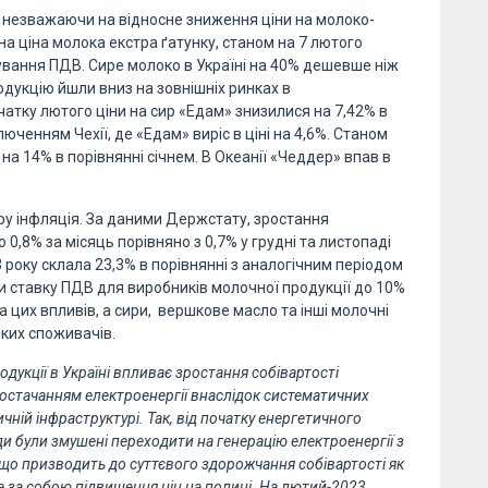
и незважаючи на відносне зниження ціни на молоко-
а ціна молока екстра ґатунку, станом на 7 лютого
ахування ПДВ. Сире молоко в Україні на 40% дешевше ніж
родукцію йшли вниз на зовнішніх ринках в
очатку лютого ціни на сир «Едам» знизилися на 7,42% в
люченням Чехії, де «Едам» виріс в ціні на 4,6%. Станом
 на 14% в порівнянні січнем. В Океанії «Чеддер» впав в
ору інфляція. За даними Держстату, зростання
 0,8% за місяць порівняно з 0,7% у грудні та листопаді
23 року склала 23,3% в порівнянні з аналогічним періодом
и ставку ПДВ для виробників молочної продукції до 10%
ла цих впливів, а сири, вершкове масло та інші молочні
ких споживачів.
дукції в Україні впливає зростання собівартості
постачанням електроенергії внаслідок систематичних
чній інфраструктурі. Так, від початку енергетичного
ди були змушені переходити на генерацію електроенергії з
 що призводить до суттєвого здорожчання собівартості як
гне за собою підвищення цін на полиці. На лютий-2023