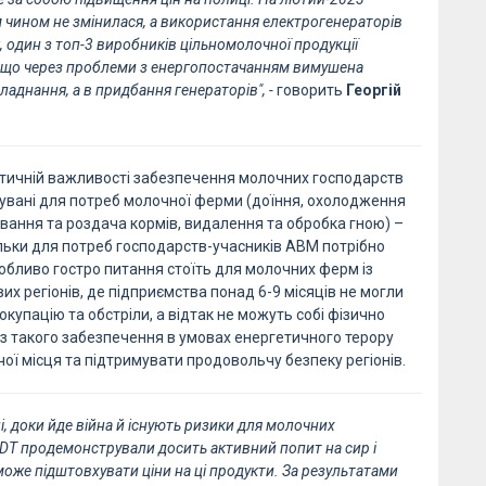
м чином не змінилася, а використання електрогенераторів
, один з топ-3 виробників цільномолочної продукції
, що через проблеми з енергопостачанням вимушена
ладнання, а в придбання генераторів", -
говорить
Георгій
итичній важливості забезпечення молочних господарств
увані для потреб молочної ферми (доїння, охолодження
ування та роздача кормів, видалення та обробка гною) –
ільки для потреб господарств-учасників АВМ потрібно
обливо гостро питання стоїть для молочних ферм із
х регіонів, де підприємства понад 6-9 місяців не могли
купацію та обстріли, а відтак не можуть собі фізично
ез такого забезпечення в умовах енергетичного терору
ої місця та підтримувати продовольчу безпеку регіонів.
ні, доки йде війна й існують ризики для молочних
 GDT продемонстрували досить активний попит на сир і
оже підштовхувати ціни на ці продукти. За результатами