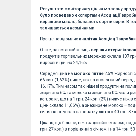
Результати моніторингу цін на молочну проду
було проведено експертами Асоціації виробни
вершкове масло, більшість сортів сирів. В то
залишаються незмінними.
Про це повідомляє
аналітик Асоціації виробн
Отже, за останній місяць
вершки стерилізован
продукт в торгівельних мережах склала 137 грн.
вирослі в ціні на 24,16%.
Середня ціна на
молоко питне
2,5% жирності с
66 коп. (1,62%) вище, ніж за аналогічний період
16,17%. Тим часом такі нішеві продукти на пол
жирністю 6% та молоко із жирністю 0% мали рі
коп. за кг, що на 1 грн. 24 коп. (2%) нижче ніж в
ціни склало 11,66%), а знежирене молоко – под
січня і коштувало на початку лютого 40 грн. 87 к
Цікаво, що більше, ніж традиційне молоко, по
грн. 27 коп.) в порівнянні з січнем, і на 14 грн. 5