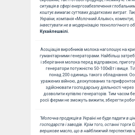
ситуація в сфері енергозабезпечення глобальни
коштує вимагає суттєвих додаткових витрат. Так
України, компанія «Молочний Альянс», коментує
інвестувати не в модернізацію технологічного об
Кухайлешвілі.
Асоціація виробників молока наголошує на кр
гуманітарними генераторами. Найбільш затреб
і зберігання молока перед відправкою, пригот
генератори потужністю 50-100кВт і вище. Т
понад 200 одиниць такого обладнання. Ос
уражених війною, деокупованих та прифронтови
здійснювати господарську діяльності через о
дозволити купівлю генераторів. Тим часом б
росії ферми не зможуть вижити, зберегти робоч
"Молочна продукція в Україні не буде падати в ці
господарств і заводів. Крім того, останні торги
вершкове масло, що в найближчий перспективі м