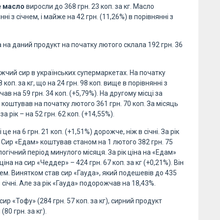
 масло
виросли до 368 грн. 23 коп. за кг. Масло
ні з січнем, і майже на 42 грн. (11,26%) в порівнянні з
 на даний продукт на початку лютого склала 192 грн. 36
жчий сир в українських супермаркетах. На початку
оп. за кг, що на 24 грн. 98 коп. вище в порівнянні з
ав на 59 грн. 34 коп. (+5,79%). На другому місці за
коштував на початку лютого 361 грн. 70 коп. За місяць
а рік – на 52 грн. 62 коп. (+14,55%).
це на 6 грн. 21 коп. (+1,51%) дорожче, ніж в січні. За рік
). Сир «Едам» коштував станом на 1 лютого 382 грн. 75
алогічний період минулого місяця. За рік ціна на «Едам»
іна на сир «Чеддер» – 424 грн. 67 коп. за кг (+0,21%). Він
нем. Винятком став сир «Гауда», який подешевів до 435
 в січні. Але за рік «Гауда» подорожчав на 18,43%.
сир «Тофу» (284 грн. 57 коп. за кг), сирний продукт
(80 грн. за кг).