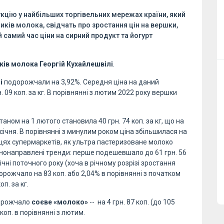
кцію у найбільших торгівельних мережах країни, який
ків молока, свідчать про зростання цін на вершки,
й самий час ціни на сирний продукт та йогурт
иків молока Георгій Кухайлешвілі
.
і
подорожчали на 3,92%. Середня ціна на даний
 09 коп. за кг. В порівнянні з лютим 2022 року вершки
таном на 1 лютого становила 40 грн. 74 коп. за кг, що на
 січня. В порівнянні з минулим роком ціна збільшилася на
ицях супермаркетів, як ультра пастеризоване молоко
знонаправлені тренди: перше подешевшало до 61 грн. 56
 січні поточного року (хоча в річному розрізі зростання
орожчало на 83 коп. або 2,04% в порівнянні з початком
оп. за кг.
дорожчало
соєве «молоко»
-- на 4 грн. 87 коп. (до 105
0 коп. в порівнянні з лютим.