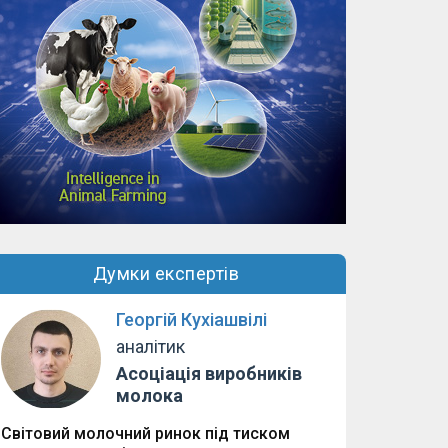
Думки експертів
Георгій Кухіашвілі
аналітик
Асоціація виробників
молока
Світовий молочний ринок під тиском