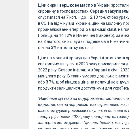
Ціни
сири і вершкове масло
в Україні зростал
сировину в господарствах. Середня закупівельн
опустилася на 7 коп. – до 12,13 грн/кг без ур
в ЄС. На відміну від України, ціни на молочну п
проаналізований період. За даними clal.it, на п
Польщі, на 14,12% в Німеччині (Гановер), за вик
на 8 лютого, сир «Гауда» подешевів в Німеччині
ціні на 3% на початку лютого.
Ціни на молочні продукти в Україні штовхає вг
споживчих цін у січні 2023 року прискорилося до
2022 року. Базова інфляція в Україні в січні 20
минулого року. В таких умовах доцільно знизит
або й 7%, щоб кінцева ціна на поличці не відчу
продукти залишалися доступними для українсь
"Найбільш суттєво на подорожчання молочної про
виробництва на підприємствах через перебої з 
ракетних ударів російських окупантів по енергети
терору рф восени 2022 року господарства і заво
альтернативних джерел (дизель, бензин, мазут),
сировини, так і готової продукції, і неминуче тя