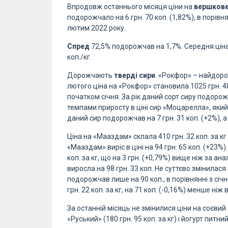
Впродовж останнього місяця ціни на
вершкове
подорожчало на 6 грн. 70 коп. (1,82%), в порівнян
лютим 2022 року.
Спред
72,5% подорожчав на 1,7%. Середня ціна
коп./кг.
Дорожчають
тверді сири
. «Рокфор» – найдоро
лютого ціна на «Рокфор» становила 1025 грн. 48 к
початком січня. За рік даний сорт сиру подорожч
темпами приросту в ціні сир «Моцарелла», який 
даний сир подорожчав на 7 грн. 31 коп. (+2%), а з
Ціна на «Мааздам» склала 410 грн. 32 коп. за кг і 
«Мааздам» виріс в ціні на 94 грн. 65 коп. (+23%
коп. за кг, що на 3 грн. (+0,79%) вище ніж за ан
виросла на 98 грн. 33 коп. Не суттєво змінилася ц
подорожчав лише на 90 коп., в порівнянні з січ
грн. 22 коп. за кг, на 71 коп. (-0,16%) менше ніж
За останній місяць не змінилися ціни на соєвий 
«Руський» (180 грн. 95 коп. за кг) і йогурт питний 