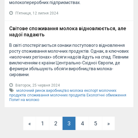
молокопереробних підприємствах.
Пʼятниця, 12 липня 2024
Світове споживання молока відновлюється, але
надої падають
В світі спостерігаються ознаки поступового відновлення
росту споживання молочних продуктів. Однак, в ключових
«молочних регіонах» обсяги надоїв йдуть на спад. Певним
виключенням є країни Центрально-Східної Європи, де
фермери збільшують обсяги виробництва молока-
сировини.
Вівторок, 25 червня 2024
молочний ринок
виробництво молока
експорт молочних
продуктів
споживання молочних продуктів
Екологічні обмеження
Попит на молоко
«
1
2
3
4
5
»