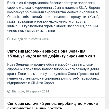
Bank, в світі сформувався баланс попиту та пропозиції
сирого молока. Скорочення обсягів надою в США і Європі
компенсує збільшення виробництва молока-сировини в
Океанії, а обмежений попит на молочні продукти в Китаї,
який переживає наслідки економічного спаду та
зниження купівельної спроможності населення, певним
чином пом’якшує тиск на ціни.
Понеділок, 7 жовтня 2024
Світовий молочний ринок: Нова Зеландія
збільшує надої на тлі дефіциту сировини у світі
Нова Зеландія нарощує обсяги виробництва молока-
сировини з початком нового виробничого сезону в даній
країні. Попит на молочну продукцію з Океанії росте на тлі
певної нестачі молока-сировини для потреб переробних
підприємств в США та Європі.
Вівторок, 10 вересня 2024
Світовий молочний ринок: виробництво молока
скорочується, а ціни ростуть