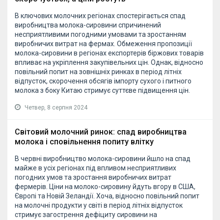
В ключових молочних регіонах спостерігається спад
виробництва молока-сировини спричинений
несприятливими погодними умовами та зростанням
виробничих витрат на фермах. Обмеження пропозиції
молока-сировини в регіонах експортерів біржових товарів
впливає на укріплення закупівельних цін. Однак, відносно
повільний попит на зовнішніх ринках в період літніх
відпусток, скорочення обсягів імпорту сухого і питного
молока з боку Китаю стримує суттєве підвищення цін.
Четвер, 8 серпня 2024
Світовий молочний ринок: спад виробництва
молока і сповільнення попиту влітку
В червні виробництво молока-сировини йшло на спад
майже в усіх регіонах під впливом несприятливих
погодних умов та зростання виробничих витрат
фермерів. Ціни на молоко-сировину йдуть вгору в США,
Європі та Новій Зеландії. Хоча, відносно повільний попит
на молочні продукти у світі в період літніх відпусток
стримує загострення дефіциту сировини на