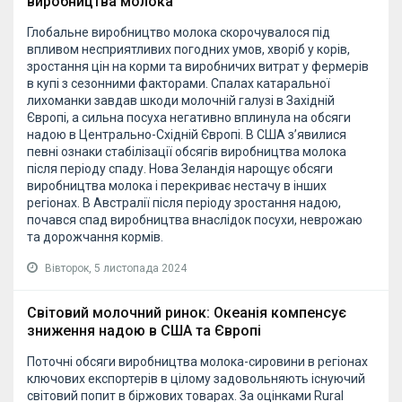
виробництва молока
Глобальне виробництво молока скорочувалося під
впливом несприятливих погодних умов, хворіб у корів,
зростання цін на корми та виробничих витрат у фермерів
в купі з сезонними факторами. Спалах катаральної
лихоманки завдав шкоди молочній галузі в Західній
Європі, а сильна посуха негативно вплинула на обсяги
надою в Центрально-Східній Європі. В США з’явилися
певні ознаки стабілізації обсягів виробництва молока
після періоду спаду. Нова Зеландія нарощує обсяги
виробництва молока і перекриває нестачу в інших
регіонах. В Австралії після періоду зростання надою,
почався спад виробництва внаслідок посухи, неврожаю
та дорожчання кормів.
Вівторок, 5 листопада 2024
Світовий молочний ринок: Океанія компенсує
зниження надою в США та Європі
Поточні обсяги виробництва молока-сировини в регіонах
ключових експортерів в цілому задовольняють існуючий
світовий попит в біржових товарах. За оцінками Rural