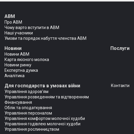
АВМ
Про АВМ
Чому варто вступити в АВМ
Наші учасники
Умови та порядок набуття членства АВМ
Новини
Послуги
Новини АВМ
Карта якісного молока
Новини ринку
Експертна думка
Аналітика
Для господарств в умовах війни
Контакти
Управління здоров'ям
Управління розведенням та відтворенням
Фінансування
Облік та оподаткування
Управління персоналом
Управління комфортом молочної худоби
Управління годівлею молочної худоби
Управління рослинництвом