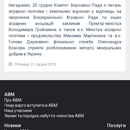
Нагадаємо, 20 грудня Комітет Верховної Ради з питань
аграрної політики і земельних відносин у відповідь на
звернення Всеукраїнської Аграрної Ради та інших
аграрних асоціацій закликав Прем’єр-міністра
Володимира Гройсмана, а також в.о. Міністра аграрної
політики і продовольства Максима Мартинюка та в.о.
Голови Державної фіскальної служби Олександра
Власова сприяти розблокуванню імпорту мінеральних
добрив в Україну.
Пʼятниця, 21 грудня 2018
АВМ
Про АВМ
Чому варто вступити в АВМ
Наші учасники
Умови та порядок набуття членства АВМ
Новини
Послуги