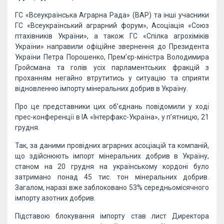
ГС «Всеукраїнська Аграрна Рада» (ВАР) та інші учасники
ГС «Всеукраїнський аграрний форум», Асоціація «Союз
птахівників України», а також ГС «Спілка агрохіміків
України» направили офіційне звернення до Президента
України Петра Порошенко, Прем’єр-міністра Володимира
Гройсмана та голів усіх парламентських фракцій з
проханням негайно втрутитись у ситуацію та сприяти
відновленню імпорту мінеральних добрив в Україну.
Про це представники цих об’єднань повідомили у ході
прес-конференції в ІА «Інтерфакс-Україна», у п’ятницю, 21
грудня.
Так, за даними провідних аграрних асоціацій та компаній,
що здійснюють імпорт мінеральних добрив в Україну,
станом на 20 грудня на українському кордоні було
затримано понад 45 тис. тон мінеральних добрив.
Загалом, наразі вже заблоковано 53% середньомісячного
імпорту азотних добрив.
Підставою блокування імпорту став лист Директора