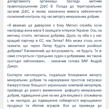
департаменту організації протидії митним
правопорушенням ДФС В. Поїзда до територіальних
органів ДФС, в якому зазначена вимога забезпечити
посилений контроль під час імпорту мінеральних добрив.
«Я вважаю це диверсією з боку Митної служби, хоча
насправді вона мала б захищати інтереси України. Ось, на
митниці стоять литовські добрива. Друзі, ну хіба є у нас
кращий партнер в ЄС, ніж Литва? Або може хтось хоче
сказати, що через Литву будуть ввозитися російські
добрива? Я впевнений, що всі розуміють - не будуть. Те ж
саме стосується і турецьких суден з добривами, які також
сьогодні заблоковані», - зазначив голова ВАР Андрій
Дикун.
Експерти наголошують, подальше блокування імпорту
мінеральних добрив та нарахування простоїв загрожує
банкрутством більшості українських компаній-імпортерів,
призведе до різкого виникнення дефіциту мінеральних
добрив, підвищення ціни на них для кінцевого споживача
і, як наслідок, до підвищення собівартості вирощуваної
продукції та збитків аграріїв. Все це призведе до