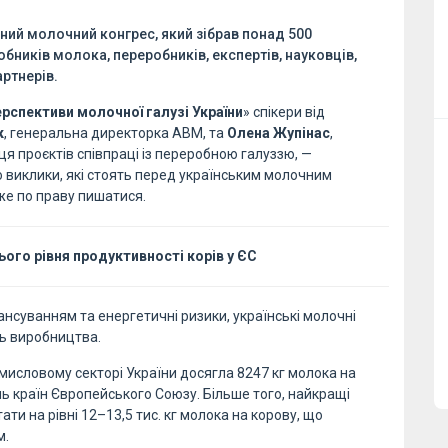
дний молочний конгрес, який зібрав понад 500
бників молока, переробників, експертів, науковців,
ртнерів.
ерспективи молочної галузі України
» спікери від
к
, генеральна директорка АВМ, та
Олена Жупінас
,
я проєктів співпраці із переробною галуззю, —
о виклики, які стоять перед українським молочним
же по праву пишатися.
ого рівня продуктивності корів у ЄС
ансуванням та енергетичні ризики, українські молочні
ь виробництва.
омисловому секторі України досягла 8247 кг молока на
нь країн Європейського Союзу. Більше того, найкращі
ти на рівні 12–13,5 тис. кг молока на корову, що
м.