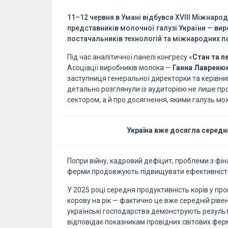
11–12 червня в Умані відбувся XVIII Міжнаро
представників молочної галузі України — виро
постачальників технологій та міжнародних па
Під час аналітичної панелі конгресу «
Стан та п
Асоціації виробників молока —
Ганна Лавреню
заступниця генеральної директорки та керівниц
детально розглянули із аудиторією не лише пр
сектором, а й про досягнення, якими галузь мо
Україна вже досягла середнь
Попри війну, кадровий дефіцит, проблеми з фін
ферми продовжують підвищувати ефективніст
У 2025 році середня продуктивність корів у пр
корову на рік — фактично це вже середній ріве
українські господарства демонструють результа
відповідає показникам провідних світових фер