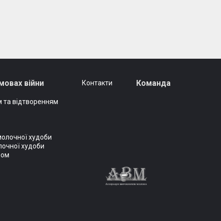
мовах війни
Команда
Контакти
 та відтворенням
молочної худоби
лочної худоби
вом