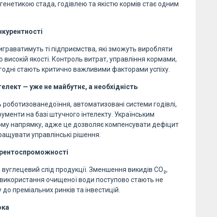
генетикою стада, годівлею та якістю кормів стає одним
нкурентності
играватимуть ті підприємства, які зможуть виробляти
 високій якості. Контроль витрат, управління кормами,
огодні стають критично важливими факторами успіху.
телект — уже не майбутнє, а необхідність
 роботизованедоїння, автоматизовані системи годівлі,
рументи на базі штучного інтелекту. Українським
ому напрямку, адже це дозволяє компенсувати дефіцит
ращувати управлінські рішення.
курентоспроможності
а вуглецевий слід продукції. Зменшення викидів СО₂,
 використання очищеної води поступово стають не
до преміальних ринків та інвестицій.
ока