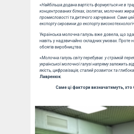
«
Найбільша додана вартість формується не в тра
концентрованих білках, ізолятах, молочних жир
промисловості та дитячого харчування. Саме це
експорту сировини до експорту високотехнологіч
Українська молочна галузь вже довела, що зд
навіть у надзвичайно складних умовах. Проте 
обсягів виробництва.
«
Молочна галузь світу перебуває у стрімкій переб
української молочної галузі напряму залежить від
якість, цифровізація, сталий розвиток та глибок
Лавренюк
.
Саме ці фактори визначатимуть, хто 