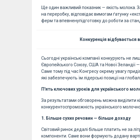
Ще один важливий показник — якість молока. З
на переробку, відповідає вимогам ґатунку «екс
ферм та впевненупідготовку до роботи за стан
Конкуренція відбувається вж
Сьогодні українські компанії конкурують не л
Європейського Союзу, США та Нової Зеландії — 
Саме тому під час Конгресу окрему увагу приділ
які забезпечують їм лідерські позиції на глоба
П'ять ключових уроків для українського мол
За результатами обговорень можна виділити кі
конкурентоспроможність українського молочн
1. Більше сухих речовин — більше доходу
Світовий ринок дедалі більше платить не за літри
компоненти. Саме вони формують додану вартіст