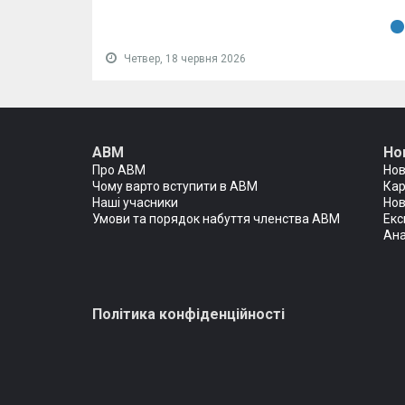
Четвер, 18 червня 2026
АВМ
Но
Про АВМ
Но
Чому варто вступити в АВМ
Кар
Наші учасники
Нов
Умови та порядок набуття членства АВМ
Екс
Ана
Політика конфіденційності