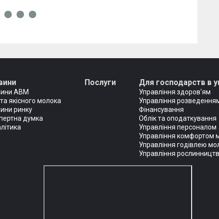
вини
Послуги
Для господарств в у
вини АВМ
Управління здоров'ям
та якісного молока
Управління розведенням
ини ринку
Фінансування
пертна думка
Облік та оподаткування
літика
Управління персоналом
Управління комфортом 
Управління годівлею мо
Управління рослинницт