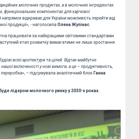
диційних молочних продуктах, а в молочних інгредієнтах:
ах, функціональних компонентах для харчової
й напрямок відкриває для України можливість перейти від
ної продукції
», - наголосила
Олена Жупінас
.
атна працювати за найкращими світовими стандартами
наступний етап розвитку вимагатиме не лише зростання
удові всієї архітектури та цілей. Відтак майбутнє
 нашої включеності у нові вимоги, а це – продуктивність,
а переробка
», – підсумувала аналітичний блок
Ганна
буде лідером молочного ринку у 2030-х роках.