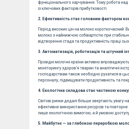
функціонального харчування. Тому робота над 
із ключових факторів прибутковості.
2. Ефективність стає головним фактором ко
Період високих цін на молоко короткочасний. В
молоко з найнижчою собівартістю при стабільно
відтворення стада та продуктивність праці сь
3. Автоматизація, роботизація та штучний ін
Провідні молочні країни активно впроваджують
моніторингу здоров'я тварин та аналітичні інст
господарствам також необхідно рухатися в ць
персоналу, підвищувати продуктивність та пок
4. Екологічна складова стає частиною кон
Світові ринки дедалі більше звертають увагу н
ефективне використання ресурсів та повторне
лише екологічною вимогою, а й умовою доступу 
5. Майбутнє — за глибокою переробкою мол