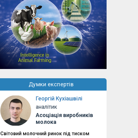
Думки експертів
Георгій Кухіашвілі
аналітик
Асоціація виробників
молока
Світовий молочний ринок під тиском