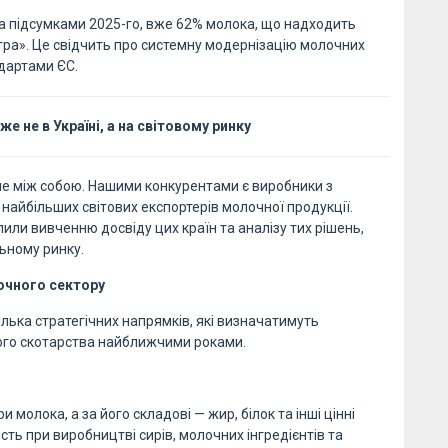
а підсумками 2025-го, вже 62% молока, що надходить
тра». Це свідчить про системну модернізацію молочних
дартами ЄС.
е не в Україні, а на світовому ринку
ише між собою. Нашими конкурентами є виробники з
найбільших світових експортерів молочної продукції.
или вивченню досвіду цих країн та аналізу тих рішень,
льному ринку.
очного сектору
лька стратегічних напрямків, які визначатимуть
ого скотарства найближчими роками.
 молока, а за його складові — жир, білок та інші цінні
ь при виробництві сирів, молочних інгредієнтів та