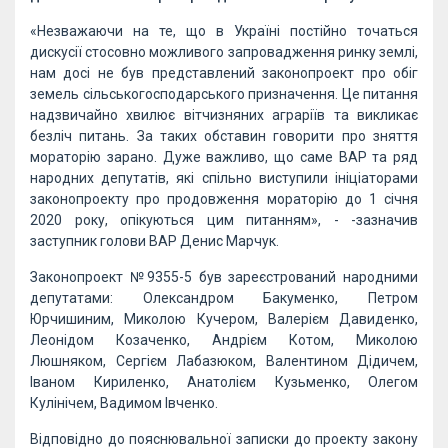
«Незважаючи на те, що в Україні постійно точаться
дискусії стосовно можливого запровадження ринку землі,
нам досі не був представлений законопроект про обіг
земель сільськогосподарського призначення. Це питання
надзвичайно хвилює вітчизняних аграріїв та викликає
безліч питань. За таких обставин говорити про зняття
мораторію зарано. Дуже важливо, що саме ВАР та ряд
народних депутатів, які спільно виступили ініціаторами
законопроекту про продовження мораторію до 1 січня
2020 року, опікуються цим питанням», - -зазначив
заступник голови ВАР Денис Марчук.
Законопроект №9355-5 був зареєстрований народними
депутатами: Олександром Бакуменко, Петром
Юрчишиним, Миколою Кучером, Валерієм Давиденко,
Леонідом Козаченко, Андрієм Котом, Миколою
Люшняком, Сергієм Лабазюком, Валентином Дідичем,
Іваном Кириленко, Анатолієм Кузьменко, Олегом
Кулінічем, Вадимом Івченко.
Відповідно до пояснювальної записки до проекту закону