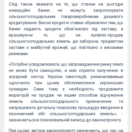
Слід також зважати на те, що станом на сьогодні
комерційні банки не можуть запропонувати
сільськогосподарським товаровиробникам дешевого
кредитування. Високі кредитні ставки обумовлені тим, що
банки надають кредити обов’язково під заставу, а
враховуючи те, що на купівлю-продаж
сільськогосподарських земель діє заборона, предметом
застави є майбутній врожай, що пов’язано з високими
ризиками.
«Потрібно усвідомлювати, що запровадження ринку землі
не може бути самоціллю, а має сприяти залученню в
аграрний сектор України інвестицій, унеможлививши
одночасно при цьому обезземелення українських
громадян. Саме тому є необхідність продовжити
мораторій на продаж чи іншим способом відчуження
земель сільськогосподарського призначення та
напрацювати детальну покрокову процедуру введення в
економічний обіг сільськогосподарських земель», -
зазначається в пояснювальній записці до законопроекту.
При цьому автори законопроекту зазначають, що час, на