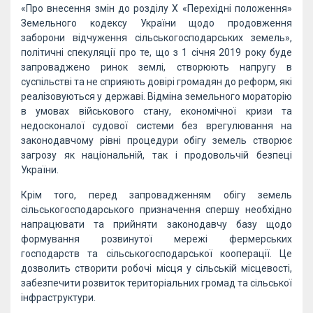
«Про внесення змін до розділу Х «Перехідні положення»
Земельного кодексу України щодо продовження
заборони відчуження сільськогосподарських земель»,
політичні спекуляції про те, що з 1 січня 2019 року буде
запроваджено ринок землі, створюють напругу в
суспільстві та не сприяють довірі громадян до реформ, які
реалізовуються у державі. Відміна земельного мораторію
в умовах військового стану, економічної кризи та
недосконалої судової системи без врегулювання на
законодавчому рівні процедури обігу земель створює
загрозу як національній, так і продовольчій безпеці
України.
Крім того, перед запровадженням обігу земель
сільськогосподарського призначення спершу необхідно
напрацювати та прийняти законодавчу базу щодо
формування розвинутої мережі фермерських
господарств та сільськогосподарської кооперації. Це
дозволить створити робочі місця у сільській місцевості,
забезпечити розвиток територіальних громад та сільської
інфраструктури.