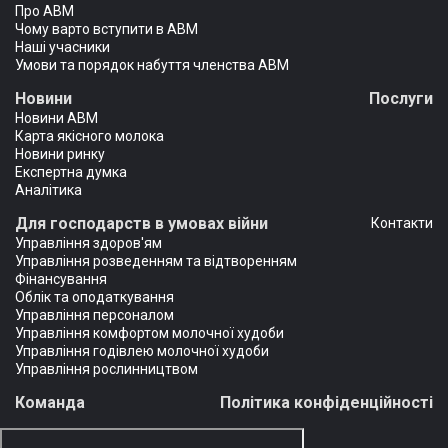
Про АВМ
Чому варто вступити в АВМ
Наші учасники
Умови та порядок набуття членства АВМ
Новини
Послуги
Новини АВМ
Карта якісного молока
Новини ринку
Експертна думка
Аналітика
Для господарств в умовах війни
Контакти
Управління здоров'ям
Управління розведенням та відтворенням
Фінансування
Облік та оподаткування
Управління персоналом
Управління комфортом молочної худоби
Управління годівлею молочної худоби
Управління рослинництвом
Команда
Політика конфіденційності