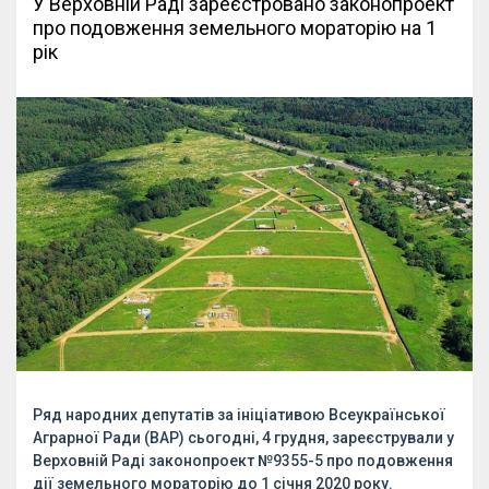
У Верховній Раді зареєстровано законопроект
про подовження земельного мораторію на 1
рік
Ряд народних депутатів за ініціативою Всеукраїнської
Аграрної Ради (ВАР) сьогодні, 4 грудня, зареєстрували у
Верховній Раді законопроект №9355-5 про подовження
дії земельного мораторію до 1 січня 2020 року.