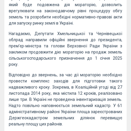
який буде подовжена дія мораторію, дозволить
врегулювати на законодавчому рівні процедуру обігу
земель та розробити необхідні нормативно-правові акти
для запуску ринку землі в Україні.
Нагадаємо, Депутати Хмельницької та Чернівецької
облрад направили офіційні звернення до президента,
прем’єр-міністра та голови Верховної Ради України з
закликом продовжити дію мораторію на продаж земель
сільськогосподарського призначення до 1 січня 2025
року.
Відповідно до звернень, за час дії мораторію необхідно
провести комплекс заходів для підготовки такого
надважливого кроку. Зокрема, в Коаліційній угоді від 27
листопада 2014 року, яка містила 12 кроків, реалізовано
лише три. В Україні не проведена інвентаризація земель.
Надто повільно наповнюється земельний кадастр. У 61
адміністративному районі України площа зареєстрованих
Держгеокадастром земельних ділянок перевищує
реальну площу цих районів.