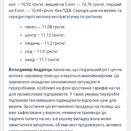
коп. – 10,92 грн/кг, вищий на 5 коп. ― 10,76 грн/кг, перший
на 4 коп. ― 10,44 грн/кг без ПДВ. Середні ціни на великі та
середні партії молока екстраґатунку по регіонах:
північ ― 11,08 грн/кг,
центр – 11,12 грн/кг,
південь – 11,2 грн/кг,
схід – 11,0 грн/кг,
захід – 11,1 грн/кг.
Володимир Андрієць
зазначає, що подальший ріст цін на
молоко-сировину поки що очікується малоймовірним. Це
зумовлено складною економічною ситуацією в
переробників, особливо на фоні зростання тарифів на газ
для промислових підприємств. У таких умовах переробні
підприємства вимушені підвищувати відпускні ціни для
мереж. Зростання цін вітчизняної продукції на полиці, що
вже зафіксоване у вересні, неминуче призведе до
падіння попиту на неї, а в іншому випадку вона може
заміститися імпортною, об’єми якої продовжують активно