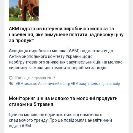
АВМ відстоює інтереси виробників молока та
населення, яке вимушене платити надвисоку ціну
за продукт
Асоціація виробників молока (АВМ) подала заяву до
Антимонопольного комітету України щодо
необґрунтованого зниження закупівельних цін на молоко-
сировину та можливої змови переробних заводів.
Пʼятниця, 5 травня 2017
АВМ
молоко
Аналітичний центр АВМ
закупівельні ціни
зговір
Моніторинг цін на молоко та молочні продукти
станом на 5 травня
Ціни на молоко не відхиляються від наміченого
спадаючого тренду. Про це повідомляє аналітичний
відділ АВМ.