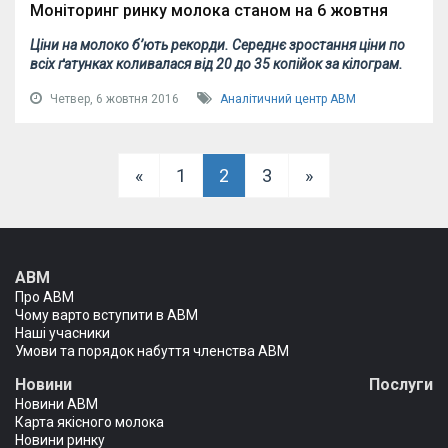
Моніторинг ринку молока станом на 6 жовтня
Ціни на молоко б’ють рекорди. Середнє зростання ціни по
всіх ґатунках коливалася від 20 до 35 копійок за кілограм.
Четвер, 6 жовтня 2016
Аналітичний центр АВМ
«
1
2
3
»
АВМ
Про АВМ
Чому варто вступити в АВМ
Наші учасники
Умови та порядок набуття членства АВМ
Новини
Послуги
Новини АВМ
Карта якісного молока
Новини ринку