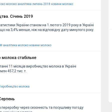
локо
молоко аналітика липень 2018
новини молоко
тва. Січень 2019
тистики України станом на 1 лютого 2019 року в Україні
, що на 3,4% менше, ніж на відповідну дату минулого року.
ВМ
аналітика молоко
новини молоко
 молока стабільне
танні 11 місяців виробництво молока в Україні
млн 457,2 тис. т.
М
вробництво молока
 Серпень
 переробку через сезонність та посушливу погоду