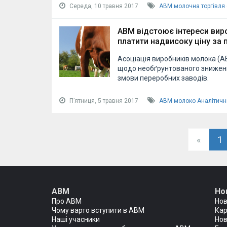
Середа, 10 травня 2017
АВМ
молочна торгівля
АВМ відстоює інтереси вир
платити надвисоку ціну за 
Асоціація виробників молока (А
щодо необґрунтованого зниженн
змови переробних заводів.
Пʼятниця, 5 травня 2017
АВМ
молоко
Аналітичн
«
1
АВМ
Но
Про АВМ
Но
Чому варто вступити в АВМ
Кар
Наші учасники
Нов