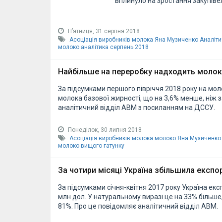
вплинуло на зростання закупіве
Пʼятниця, 31 серпня 2018
Асоціація виробників молока
Яна Музиченко
Аналіт
молоко аналітика серпень 2018
Найбільше на переробку надходить молок
За підсумками першого півріччя 2018 року на мол
молока базової жирності, що на 3,6% менше, ніж 
аналітичний відділ АВМ з посиланням на ДССУ.
Понеділок, 30 липня 2018
Асоціація виробників молока
молоко
Яна Музиченко
молоко вищого гатунку
За чотири місяці Україна збільшила експо
За підсумками січня-квітня 2017 року Україна екс
млн дол. У натуральному виразі це на 33% більше,
81%. Про це повідомляє аналітичний відділ АВМ.