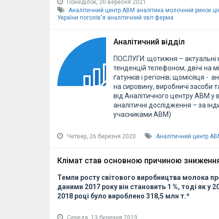
Понеділок, 20 вересня 2021
Аналітичний центр АВМ
аналітика
молочний ринок
ці
України
поголів'я
аналітичний звіт
ферма
Аналітичний відділ
ПОСЛУГИ: щотижня – актуальні н
тенденцій телефоном; двічі на м
ґатунків і регіонів; щомісяця - 
на сировину, виробничі засоби т
від Аналітичного центру АВМ у 
аналітичні дослідження – за інд
учасниками АВМ)
Четвер, 26 березня 2020
Аналітичний центр А
Клімат став основною причиною зниження 
Темпи росту світового виробництва молока про
даними 2017 року він становить 1 %, тоді як у 2
2018 році було вироблено 318,5 млн т.
*
Середа, 13 березня 2019