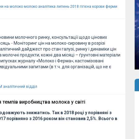
ни на молоко
молоко аналітика липень 2018
гігієна корови
ферми
овини молочного ринку, консультації щодо цінових
ісяць - Моніторинг цін на молоко-сировину в розрізі
аналітичний дайджест про стан галузі, ринку і динаміки цін
а молочні продукти; кожні два місяці – ґрунтовні матеріали
випусках журналу «Молоко і Ферма»; кастомізовані
ивідуальними запитами (в т.ч. для організацій, що не є
ВМ
аналітичний відділ
темпів виробництва молока у світі
довжують знижатись. Так в 2018 році у порівняні з
017 порівняно з 2016 роком він становив 2,5%. Всього в