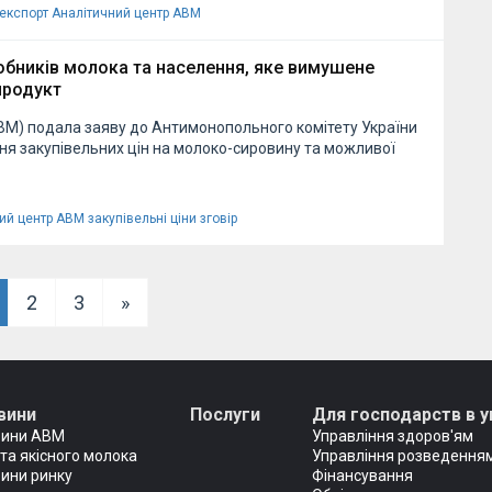
експорт
Аналітичний центр АВМ
обників молока та населення, яке вимушене
продукт
ВМ) подала заяву до Антимонопольного комітету України
я закупівельних цін на молоко-сировину та можливої
ий центр АВМ
закупівельні ціни
зговір
2
3
»
вини
Послуги
Для господарств в у
вини АВМ
Управління здоров'ям
та якісного молока
Управління розведенням
ини ринку
Фінансування