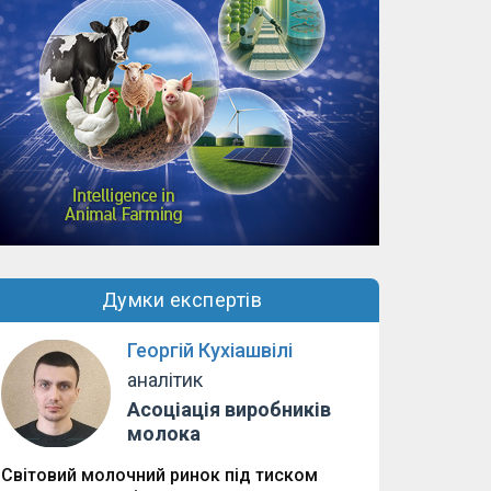
Думки експертів
Георгій Кухіашвілі
аналітик
Асоціація виробників
молока
Світовий молочний ринок під тиском