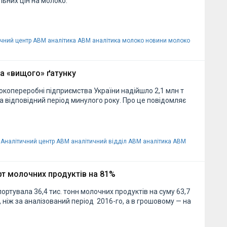
льних цін на молоко.
ичний центр АВМ
аналітика АВМ
аналітика молоко
новини молоко
а «вищого» ґатунку
окопереробні підприємства України надійшло 2,1 млн т
за відповідний період минулого року. Про це повідомляє
Аналітичний центр АВМ
аналітичний відділ АВМ
аналітика АВМ
рт молочних продуктів на 81%
портувала 36,4 тис. тонн молочних продуктів на суму 63,7
 ніж за аналізований період 2016-го, а в грошовому — на