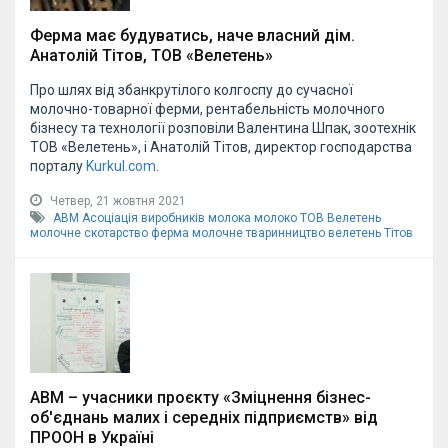
Ферма має будуватись, наче власний дім.
Анатолій Тітов, ТОВ «Велетень»
Про шлях від збанкрутілого колгоспу до сучасної
молочно-товарної ферми, рентабельність молочного
бізнесу та технології розповіли Валентина Шпак, зоотехнік
ТОВ «Велетень», і Анатолій Тітов, директор господарства
порталу
Kurkul.com
.
Четвер, 21 жовтня 2021
АВМ
Асоціація виробників молока
молоко
ТОВ Велетень
молочне скотарство
ферма
молочне тваринництво
велетень
Тітов
АВМ – учасники проєкту «Зміцнення бізнес-
об'єднань малих і середніх підприємств» від
ПРООН в Україні