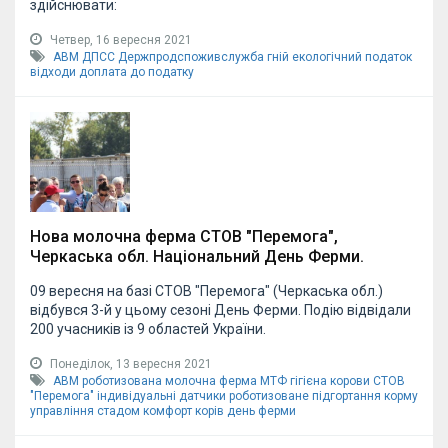
здійснювати:
Четвер, 16 вересня 2021
АВМ
ДПСС
Держпродспоживслужба
гній
екологічний податок
відходи
доплата до податку
Нова молочна ферма СТОВ "Перемога",
Черкаська обл. Національний День Ферми.
09 вересня на базі СТОВ "Перемога" (Черкаська обл.)
відбувся 3-й у цьому сезоні День Ферми. Подію відвідали
200 учасників із 9 областей України.
Понеділок, 13 вересня 2021
АВМ
роботизована молочна ферма
МТФ
гігієна корови
СТОВ
"Перемога"
індивідуальні датчики
роботизоване підгортання корму
управління стадом
комфорт корів
день ферми