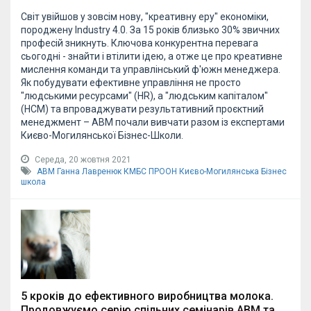
Світ увійшов у зовсім нову, "креативну еру" економіки,
породжену Industry 4.0. За 15 років близько 30% звичних
професій зникнуть. Ключова конкурентна перевага
сьогодні - знайти і втілити ідею, а отже це про креативне
мислення команди та управлінський ф'южн менеджера.
Як побудувати ефективне управління не просто
"людськими ресурсами" (HR), а "людським капіталом"
(HCM) та впроваджувати результативний проєктний
менеджмент – АВМ почали вивчати разом із експертами
Києво-Могилянської Бізнес-Школи.
Середа, 20 жовтня 2021
АВМ
Ганна Лавренюк
КМБС
ПРООН
Києво-Могилянська Бізнес
школа
5 кроків до ефективного виробництва молока.
Продовжуємо серію спільних семінарів АВМ та