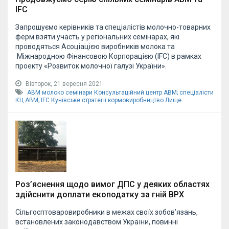
IFC
Запрошуємо керівників та спеціалістів молочно-товарних
ферм взяти участь у регіональних семінарах, які
проводяться Асоціацією виробників молока та
Міжнародною Фінансовою Корпорацією (IFC) в рамках
проекту «Розвиток молочної галузі України».
Вівторок, 21 вересня 2021
АВМ
молоко
семінари
Консультаційний центр АВМ;
спеціалісти
КЦ АВМ;
IFC
Кунівське
стратегії
кормовиробництво
Лище
Роз’яснення щодо вимог ДПС у деяких областях
здійснити доплати екоподатку за гній ВРХ
Сільгосптоваровиробники в межах своїх зобов’язань,
встановлених законодавством України, повинні