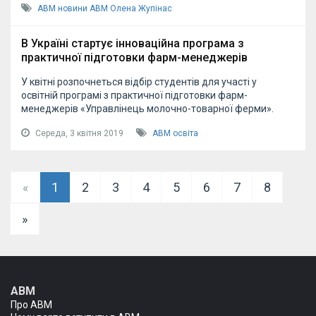
АВМ
новини АВМ
Олена Жупінас
В Україні стартує інноваційна програма з
практичної підготовки фарм-менеджерів
У квітні розпочнеться відбір студентів для участі у
освітній програмі з практичної підготовки фарм-
менеджерів «Управлінець молочно-товарної ферми».
Середа, 3 квітня 2019
АВМ
освіта
«
1
2
3
4
5
6
7
8
»
АВМ
Про АВМ