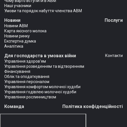
Чому варто вступити в АВМ
Наші учасники
Умови та порядок набуття членства АВМ
Новини
Послуги
Новини АВМ
Карта якісного молока
Новини ринку
Експертна думка
Аналітика
Для господарств в умовах війни
Контакти
Управління здоров'ям
Управління розведенням та відтворенням
Фінансування
Облік та оподаткування
Управління персоналом
Управління комфортом молочної худоби
Управління годівлею молочної худоби
Управління рослинництвом
Команда
Політика конфіденційності