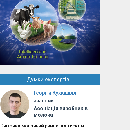
Думки експертів
Георгій Кухіашвілі
аналітик
Асоціація виробників
молока
Світовий молочний ринок під тиском