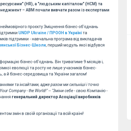
ресурсами" (HR), а "людським капіталом" (HCM) та
неджмент – АВМ почали вивчати разом із експертами
неймовірного проєкту Зміцнення бізнес-об'єднань
 підтримки
UNDP Ukraine / ПРООН в Україні
та
мків підтримки - навчальна програма від викладачів
янської Бізнес-Школи
, перший модуль якої відбувся
ормацію бізнес-об'єднань. Він триватиме 9 місяців і,
імкої еволюції та росту не лише учасників бізнес-
ь, а й бізнес-середовища та України загалом!
аннями та інсайтами, адже разом ми сильніші і точно
our Company - the World!" -- "Зміни себе - свою Компанію -
вчання
генеральний директор Асоціації виробників
ом змін в своїй організації та всій країні!