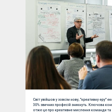
Світ увійшов у зовсім нову, "креативну еру" е
30% звичних професій зникнуть. Ключова конку
отже це про креативне мислення команди та