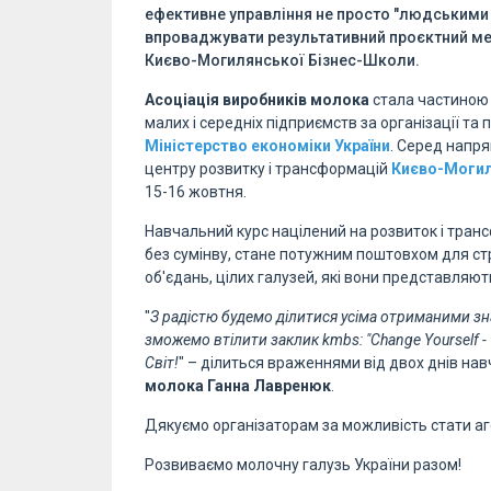
ефективне управління не просто "людськими 
впроваджувати результативний проєктний ме
Києво-Могилянської Бізнес-Школи.
Асоціація виробників молока
стала частиною 
малих і середніх підприємств за організації та
Міністерство економіки України
. Серед напря
центру розвитку і трансформацій
Києво-Могил
15-16 жовтня.
Навчальний курс націлений на розвиток і трансф
без сумінву, стане потужним поштовхом для стр
об'єдань, цілих галузей, які вони представляют
"
З радістю будемо ділитися усіма отриманими зн
зможемо втілити заклик kmbs: "Change Yourself - Y
Світ!
" – ділиться враженнями від двох днів на
молока Ганна Лавренюк
.
Дякуємо організаторам за можливість стати агент
Розвиваємо молочну галузь України разом!