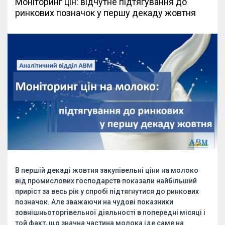
Моніторинг цін: відчутне підтягування до
ринкових позначок у першу декаду жовтня
В першій декаді жовтня закупівельні ціни на молоко
від промислових господарств показали найбільший
приріст за весь рік у спробі підтягнутися до ринкових
позначок. Але зважаючи на чудові показники
зовнішньоторгівельної діяльності в попередні місяці і
той факт, що значна частина молока іде саме на