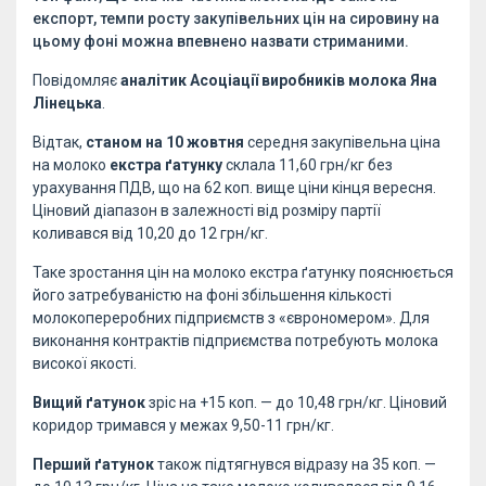
експорт, темпи росту закупівельних цін на сировину на
цьому фоні можна впевнено назвати стриманими.
Повідомляє
аналітик Асоціації виробників молока Яна
Лінецька
.
Відтак,
станом на 10 жовтня
середня закупівельна ціна
на молоко
екстра ґатунку
склала 11,60 грн/кг без
урахування ПДВ, що на 62 коп. вище ціни кінця вересня.
Ціновий діапазон в залежності від розміру партії
коливався від 10,20 до 12 грн/кг.
Таке зростання цін на молоко екстра ґатунку пояснюється
його затребуваністю на фоні збільшення кількості
молокопереробних підприємств з «єврономером». Для
виконання контрактів підприємства потребують молока
високої якості.
Вищий ґатунок
зріс на +15 коп. — до 10,48 грн/кг. Ціновий
коридор тримався у межах 9,50-11 грн/кг.
Перший ґатунок
також підтягнувся відразу на 35 коп. —