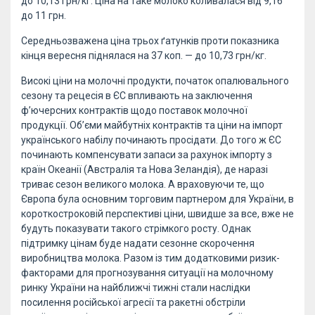
до 10,13 грн/кг. Ціна на таке молоко коливалася від 9,16
до 11 грн.
Середньозважена ціна трьох ґатунків проти показника
кінця вересня піднялася на 37 коп. — до 10,73 грн/кг.
Високі ціни на молочні продукти, початок опалювального
сезону та рецесія в ЄС впливають на заключення
ф’ючерсних контрактів щодо поставок молочної
продукції. Об’єми майбутніх контрактів та ціни на імпорт
українського набілу починають просідати. До того ж ЄС
починають компенсувати запаси за рахунок імпорту з
країн Океанії (Австралія та Нова Зеландія), де наразі
триває сезон великого молока. А враховуючи те, що
Європа була основним торговим партнером для України, в
короткостроковій перспективі ціни, швидше за все, вже не
будуть показувати такого стрімкого росту. Однак
підтримку цінам буде надати сезонне скорочення
виробництва молока. Разом із тим додатковими ризик-
факторами для прогнозування ситуації на молочному
ринку України на найближчі тижні стали наслідки
посилення російської агресії та ракетні обстріли