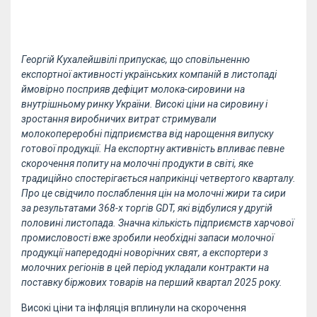
Георгій Кухалейшвілі припускає, що сповільненню
експортної активності українських компаній в листопаді
ймовірно посприяв дефіцит молока-сировини на
внутрішньому ринку України. Високі ціни на сировину і
зростання виробничих витрат стримували
молокопереробні підприємства від нарощення випуску
готової продукції. На експортну активність впливає певне
скорочення попиту на молочні продукти в світі, яке
традиційно спостерігається наприкінці четвертого кварталу.
Про це свідчило послаблення цін на молочні жири та сири
за результатами 368-х торгів GDT, які відбулися у другій
половині листопада. Значна кількість підприємств харчової
промисловості вже зробили необхідні запаси молочної
продукції напередодні новорічних свят, а експортери з
молочних регіонів в цей період укладали контракти на
поставку біржових товарів на перший квартал 2025 року.
Високі ціни та інфляція вплинули на скорочення