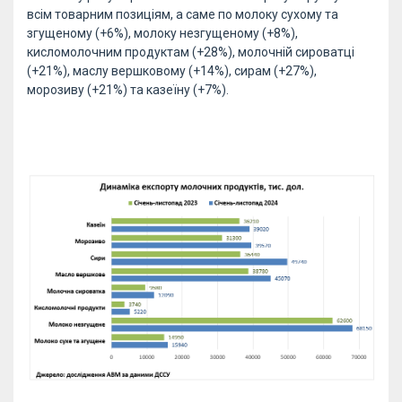
всім товарним позиціям, а саме по молоку сухому та
згущеному (+6%), молоку незгущеному (+8%),
кисломолочним продуктам (+28%), молочній сироватці
(+21%), маслу вершковому (+14%), сирам (+27%),
морозиву (+21%) та казеїну (+7%).