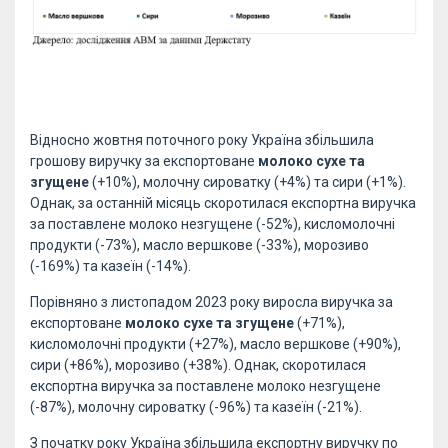
Відносно жовтня поточного року Україна збільшила
грошову виручку за експортоване
молоко сухе та
згущене
(+10%), молочну сироватку (+4%) та сири (+1%).
Однак, за останній місяць скоротилася експортна виручка
за поставлене молоко незгущене (-52%), кисломолочні
продукти (-73%), масло вершкове (-33%), морозиво
(-169%) та казеїн (-14%).
Порівняно з листопадом 2023 року виросла виручка за
експортоване
молоко сухе та згущене
(+71%),
кисломолочні продукти (+27%), масло вершкове (+90%),
сири (+86%), морозиво (+38%). Однак, скоротилася
експортна виручка за поставлене молоко незгущене
(-87%), молочну сироватку (-96%) та казеїн (-21%).
З початку року Україна збільшила експортну виручку по