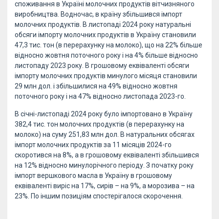
споживання в Україні молочних продуктів вітчизняного
виробництва. Водночас, в країну збільшився імпорт
молочних продуктів. В листопаді 2024 року натуральні
обсяги імпорту молочних продуктів в Україну становили
47,3 тис. тон (в перерахунку на молоко), що на 22% більше
відносно жовтня поточного року і на 4% більше відносно
листопаду 2023 року. В грошовому еквіваленті обсяги
імпорту молочних продуктів минулого місяця становили
29 млн дол. і збільшилися на 49% відносно жовтня
поточного року і на 47% відносно листопада 2023-го.
В січні-листопаді 2024 року було імпортовано в Україну
382,4 тис. тон молочних продуктів (в перерахунку на
молоко) на суму 251,83 млн дол. В натуральних обсягах
імпорт молочних продуктів за 11 місяців 2024-го
скоротився на 8%, а в грошовому еквіваленті збільшився
на 12% відносно минулорічного періоду. З початку року
імпорт вершкового масла в Україну в грошовому
еквіваленті виріс на 17%, сирів – на 9%, а морозива – на
23%. По іншим позиціям спостерігалося скорочення.