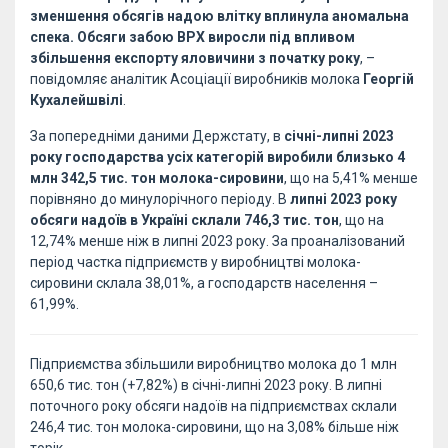
зменшення обсягів надою влітку вплинула аномальна
спека. Обсяги забою ВРХ виросли під впливом
збільшення експорту яловичини з початку року
, –
повідомляє аналітик Асоціації виробників молока
Георгій
Кухалейшвілі
.
За попередніми даними Держстату, в
січні-липні 2023
року господарства усіх категорій виробили близько 4
млн 342,5 тис. тон молока-сировини
, що на 5,41% менше
порівняно до минулорічного періоду. В
липні 2023 року
обсяги надоїв в Україні склали 746,3 тис. тон
, що на
12,74% менше ніж в липні 2023 року. За проаналізований
період частка підприємств у виробництві молока-
сировини склала 38,01%, а господарств населення –
61,99%.
Підприємства збільшили виробництво молока до 1 млн
650,6 тис. тон (+7,82%) в січні-липні 2023 року. В липні
поточного року обсяги надоїв на підприємствах склали
246,4 тис. тон молока-сировини, що на 3,08% більше ніж