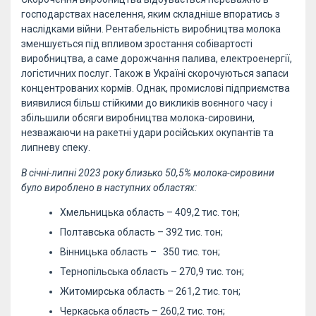
господарствах населення, яким складніше впоратись з
наслідками війни. Рентабельність виробництва молока
зменшується під впливом зростання собівартості
виробництва, а саме дорожчання палива, електроенергії,
логістичних послуг. Також в Україні скорочуються запаси
концентрованих кормів. Однак, промислові підприємства
виявилися більш стійкими до викликів воєнного часу і
збільшили обсяги виробництва молока-сировини,
незважаючи на ракетні удари російських окупантів та
липневу спеку.
В січні-липні 2023 року близько 50,5% молока-сировини
було вироблено в наступних областях:
Хмельницька область – 409,2 тис. тон;
Полтавська область – 392 тис. тон;
Вінницька область – 350 тис. тон;
Тернопільська область – 270,9 тис. тон;
Житомирська область – 261,2 тис. тон;
Черкаська область – 260,2 тис. тон;