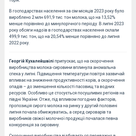
торік.
В господарствах населення за сім місяців 2023 року було
вироблено 2 млн 691,9 тис. тон молока, що на 13,52%
менше порівняно до минулорічного періоду. В липні 2023
року обсяги надоїв в господарствах населення склали
499,9 тис. тон, що на 20,54% менше порівняно до липня
2022 року.
Георгій Кухалейшвілі
припускає, що на скорочення
виробництва молока-сировини вплинула аномальна
спека у липні. Підвищення температури повітря зазвичай
впливає на зниження продуктивності корів, а скорочення
опадів – до зменшення кількості пасовищ та водних
ресурсів. Особливо це стосується посушливих регіонів на
півдні України. Отже, під впливом погодних факторів,
пропозиція сирого молока на ринку у другий половині
липня почала обмежуватись, а серед сироварів та
виробників свіжої молочної продукції почалася певна
конкуренція за сировину.
Скорочення виробництва відбувається переважно в