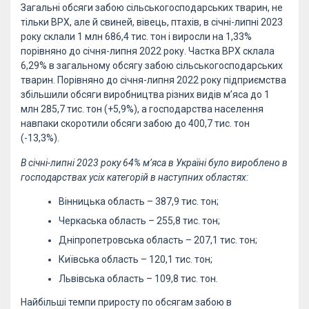
Загальні обсяги забою сільськогосподарських тварин, не
тільки ВРХ, але й свиней, вівець, птахів, в січні-липні 2023
року склали 1 млн 686,4 тис. тон і виросли на 1,33%
порівняно до січня-липня 2022 року. Частка ВРХ склала
6,29% в загальному обсягу забою сільськогосподарських
тварин. Порівняно до січня-липня 2022 року підприємства
збільшили обсяги виробництва різних видів м’яса до 1
млн 285,7 тис. тон (+5,9%), а господарства населення
навпаки скоротили обсяги забою до 400,7 тис. тон
(-13,3%).
В січні-липні 2023 року 64% м’яса в Україні було вироблено в
господарствах усіх категорій в наступних областях:
Вінницька область – 387,9 тис. тон;
Черкаська область – 255,8 тис. тон;
Дніпропетровська область – 207,1 тис. тон;
Київська область – 120,1 тис. тон;
Львівська область – 109,8 тис. тон.
Найбільші темпи приросту по обсягам забою в