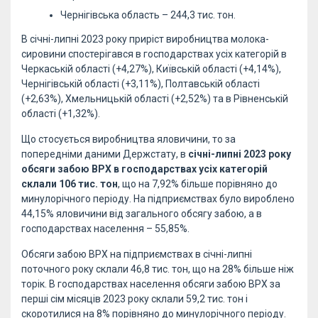
Чернігівська область – 244,3 тис. тон.
В січні-липні 2023 року приріст виробництва молока-
сировини спостерігався в господарствах усіх категорій в
Черкаській області (+4,27%), Київській області (+4,14%),
Чернігівській області (+3,11%), Полтавській області
(+2,63%), Хмельницькій області (+2,52%) та в Рівненській
області (+1,32%).
Що стосується виробництва яловичини, то за
попередніми даними Держстату, в
січні-липні 2023 року
обсяги забою ВРХ в господарствах усіх категорій
склали 106 тис. тон
, що на 7,92% більше порівняно до
минулорічного періоду. На підприємствах було вироблено
44,15% яловичини від загального обсягу забою, а в
господарствах населення – 55,85%.
Обсяги забою ВРХ на підприємствах в січні-липні
поточного року склали 46,8 тис. тон, що на 28% більше ніж
торік. В господарствах населення обсяги забою ВРХ за
перші сім місяців 2023 року склали 59,2 тис. тон і
скоротилися на 8% порівняно до минулорічного періоду.