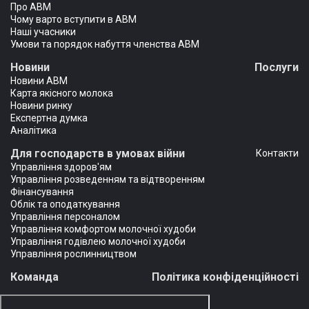
Про АВМ
Чому варто вступити в АВМ
Наші учасники
Умови та порядок набуття членства АВМ
Новини
Послуги
Новини АВМ
Карта якісного молока
Новини ринку
Експертна думка
Аналітика
Для господарств в умовах війни
Контакти
Управління здоров'ям
Управління розведенням та відтворенням
Фінансування
Облік та оподаткування
Управління персоналом
Управління комфортом молочної худоби
Управління годівлею молочної худоби
Управління рослинництвом
Команда
Політика конфіденційності