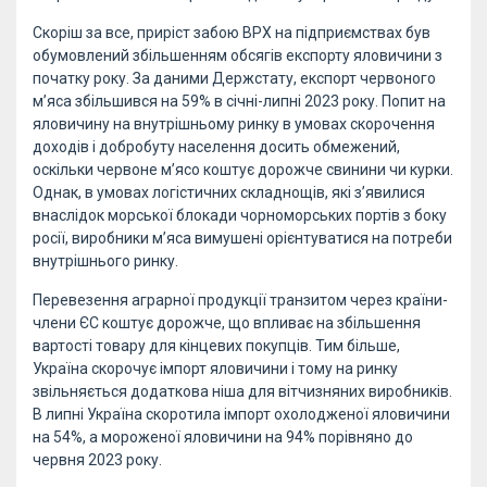
Скоріш за все, приріст забою ВРХ на підприємствах був
обумовлений збільшенням обсягів експорту яловичини з
початку року. За даними Держстату, експорт червоного
м’яса збільшився на 59% в січні-липні 2023 року. Попит на
яловичину на внутрішньому ринку в умовах скорочення
доходів і добробуту населення досить обмежений,
оскільки червоне м’ясо коштує дорожче свинини чи курки.
Однак, в умовах логістичних складнощів, які з’явилися
внаслідок морської блокади чорноморських портів з боку
росії, виробники м’яса вимушені орієнтуватися на потреби
внутрішнього ринку.
Перевезення аграрної продукції транзитом через країни-
члени ЄС коштує дорожче, що впливає на збільшення
вартості товару для кінцевих покупців. Тим більше,
Україна скорочує імпорт яловичини і тому на ринку
звільняється додаткова ніша для вітчизняних виробників.
В липні Україна скоротила імпорт охолодженої яловичини
на 54%, а мороженої яловичини на 94% порівняно до
червня 2023 року.