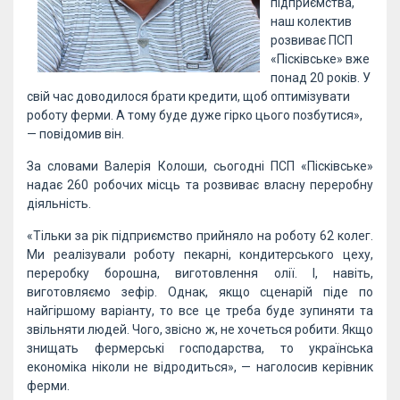
підприємства,
наш колектив
розвиває ПСП
«Пісківське» вже
понад 20 років. У
свій час доводилося брати кредити, щоб оптимізувати
роботу ферми. А тому буде дуже гірко цього позбутися»,
— повідомив він.
За словами Валерія Колоши, сьогодні ПСП «Пісківське»
надає 260 робочих місць та розвиває власну переробну
діяльність.
«Тільки за рік підприємство прийняло на роботу 62 колег.
Ми реалізували роботу пекарні, кондитерського цеху,
переробку борошна, виготовлення олії. І, навіть,
виготовляємо зефір. Однак, якщо сценарій піде по
найгіршому варіанту, то все це треба буде зупиняти та
звільняти людей. Чого, звісно ж, не хочеться робити. Якщо
знищать фермерські господарства, то українська
економіка ніколи не відродиться», — наголосив керівник
ферми.