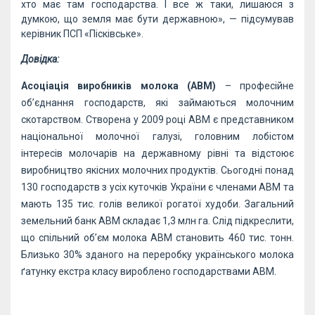
хто має там господарства. І все ж таки, лишаюся з
думкою, що земля має бути державною», — підсумував
керівник ПСП «Пісківське».
Довідка:
Асоціація виробників молока (АВМ)
– професійне
об’єднання господарств, які займаються молочним
скотарством. Створена у 2009 році АВМ є представником
національної молочної галузі, головним лобістом
інтересів молочарів на державному рівні та відстоює
виробництво якісних молочних продуктів. Сьогодні понад
130 господарств з усіх куточків України є членами АВМ та
мають 135 тис. голів великої рогатої худоби. Загальний
земельний банк АВМ складає 1,3 млн га. Слід підкреслити,
що спільний об’єм молока АВМ становить 460 тис. тонн.
Близько 30% зданого на переробку українського молока
.
ґатунку екстра класу вироблено господарствами АВМ