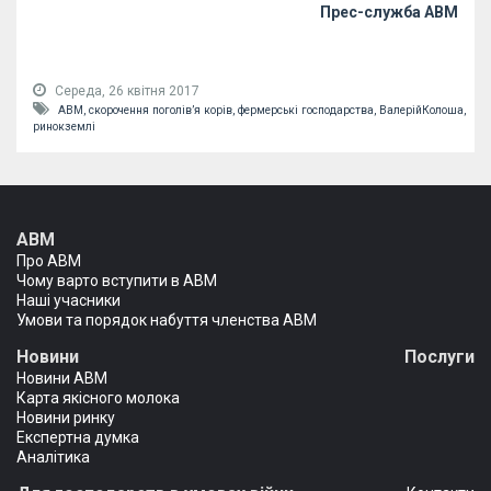
Прес-служба АВМ
Середа, 26 квітня 2017
АВМ,
скорочення поголів’я корів,
фермерські господарства,
ВалерійКолоша,
ринокземлі
АВМ
Про АВМ
Чому варто вступити в АВМ
Наші учасники
Умови та порядок набуття членства АВМ
Новини
Послуги
Новини АВМ
Карта якісного молока
Новини ринку
Експертна думка
Аналітика