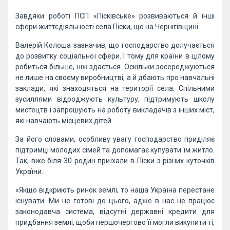
Завдяки роботі ПСП «Пісківське» розвиваються й інші
сфери життєдіяльності села Піски, що на Чернігівщині.
Валерій Колоша зазначив, що господарство долучається
до розвитку соціальної сфери. І тому для країни в цілому
робиться більше, ніж здається. Оскільки зосереджуються
не лише на своєму виробництві, а й дбають про навчальні
заклади, які знаходяться на території села. Спільними
зусиллями відроджують культуру, підтримують школу
мистецтв і запрошують на роботу викладачів з інших міст,
які навчають місцевих дітей.
За його словами, особливу увагу господарство приділяє
підтримці молодих сімей та допомагає купувати їм житло.
Так, вже біля 30 родин приїхали в Піски з різних куточків
України.
«Якщо відкриють ринок землі, то наша Україна перестане
існувати. Ми не готові до цього, адже в нас не працює
законодавча система, відсутні державні кредити для
придбання землі, щоби першочергово її могли викупити ті,