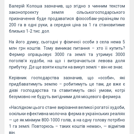
Валерій Колоша зазначив, що згідно з чинним текстом
законопроекту земля сільськогосподарського
призначення буде продаватися фізособам-українцям по
200 га в одні руки, а середня ціна за 1 га становитиме
близько 1-2 тис. дол.
На його думку, сьогодні у фізичної особи з села нема 5
млн грн коштів. Тому виникає питання – хто її купить?
Фермер опрацьовує 3000 га землі та утримує 3000
поголів’я худоби, на що і витрачається левова доля
прибутку. Де ще взяти кошти на викуп землі – він не знає.
Керівник господарства зазначив, що «особи», які
придбаватимуть землю – робитимуть це там, де вже є
дієві господарства та ставитимуть свої умови, котрі
безумовно не будуть вигідними для місцевого фермера.
«Наслідком цього стане вирізання великої рогатої худоби,
оскільки ефективна молочна ферма в українських реаліях
— це як мінімум 800-1000 голів, а на одну голову потрібно
1 га землі. Повторюсь – таких коштів немає», — відмітив
він.