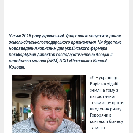
У січні 2018 року український Уряд планує запустити ринок
земель сільськогосподарського призначення. Чи буде таке
нововведення корисним для українського фермера
поінформував директор господарства-члена Асоціації
виробників молока (АВМ)
ПСП «Пісківське»
Валерій
Колоша
.
«Я – українець.
Виріс на рідній
землі, а тому з
патріотичної
точки зору проти
введення ринку.
Говорячи в
контексті бізнесу
та мого