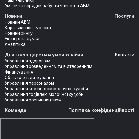
Наші учасники
Умови та порядок набуття членства АВМ
Новини
Послуги
Новини АВМ
Карта якісного молока
Новини ринку
Експертна думка
Аналітика
Для господарств в умовах війни
Контакти
Управління здоров'ям
Управління розведенням та відтворенням
Фінансування
Облік та оподаткування
Управління персоналом
Управління комфортом молочної худоби
Управління годівлею молочної худоби
Управління рослинництвом
Команда
Політика конфіденційності