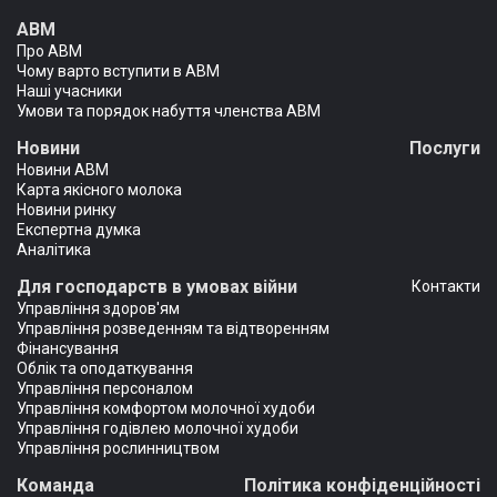
АВМ
Про АВМ
Чому варто вступити в АВМ
Наші учасники
Умови та порядок набуття членства АВМ
Новини
Послуги
Новини АВМ
Карта якісного молока
Новини ринку
Експертна думка
Аналітика
Для господарств в умовах війни
Контакти
Управління здоров'ям
Управління розведенням та відтворенням
Фінансування
Облік та оподаткування
Управління персоналом
Управління комфортом молочної худоби
Управління годівлею молочної худоби
Управління рослинництвом
Команда
Політика конфіденційності