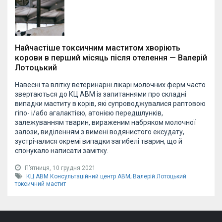
Найчастіше токсичним маститом хворіють
корови в перший місяць після отелення — Валерій
Лотоцький
Навесні та влітку ветеринарні лікарі молочних ферм часто
звертаються до КЦ АВМ із запитаннями про складні
випадки маститу в корів, які супроводжувалися раптовою
гіпо- і/або агалактією, атонією передшлунків,
залежуванням тварин, вираженим набряком молочної
залози, виділенням з вимені водянистого ексудату,
зустрічалися окремі випадки загибелі тварин, що й
спонукало написати замітку.
Пʼятниця, 10 грудня 2021
КЦ АВМ
Консультаційний центр АВМ;
Валерій Лотоцький
токсичний мастит