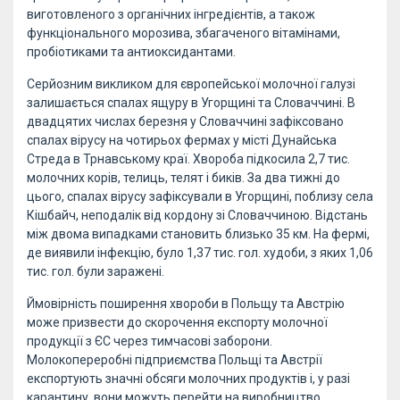
виготовленого з органічних інгредієнтів, а також
функціонального морозива, збагаченого вітамінами,
пробіотиками та антиоксидантами.
Серйозним викликом для європейської молочної галузі
залишається спалах ящуру в Угорщині та Словаччині. В
двадцятих числах березня у Словаччині зафіксовано
спалах вірусу на чотирьох фермах у місті Дунайська
Стреда в Трнавському краї. Хвороба підкосила 2,7 тис.
молочних корів, телиць, телят і биків. За два тижні до
цього, спалах вірусу зафіксували в Угорщині, поблизу села
Кішбайч, неподалік від кордону зі Словаччиною. Відстань
між двома випадками становить близько 35 км. На фермі,
де виявили інфекцію, було 1,37 тис. гол. худоби, з яких 1,06
тис. гол. були заражені.
Ймовірність поширення хвороби в Польщу та Австрію
може призвести до скорочення експорту молочної
продукції з ЄС через тимчасові заборони.
Молокопереробні підприємства Польщі та Австрії
експортують значні обсяги молочних продуктів і, у разі
карантину, вони можуть перейти на виробництво