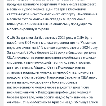
продукції тривалого зберігання, у тому числі вершкового
масла чи сухого молока. Дані товари є ключовими
статтями українського молочного експорту. Накопичення
масла та сухого молока на складах в Європі може
вплинути на зниження цін на аналогічну продукцію та
молоко-сировину в Україні.
США
. За даними clal.it, в лютому 2025 року в США було
вироблено 8,04 млн т молока-сировини, що на 7% менше
відносно січня і на 2,1% менше відносно лютого 2024 року.
За даними USDA, в березні 2025 року в більшості регіонів
США почалося сезонне зростання виробництва молока-
сировини. У північно-східній частині країни, у гірських
штатах, таких як Айдахо, Юта та Колорадо, навіть
з’явились надлишки молока, а переробні підприємства
працюють безперебійно. Наприкінці березня в США виріс
попит на молоко-сировину з боку виробників
пастеризованого молока через відкриття шкіл після
весняних канікул. У Каліфорнії виробництво молока у
березні зростало, хоча обсяги надою були нижчими за
очікувані. У Нью-Мексико та Аризоні надої збільшувалися,