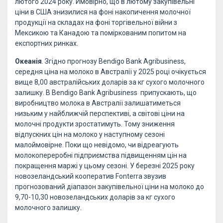
лютого 2024 року. Ймовірно, що в лютому закупівельні
ціни в США знизилися на фоні накопичення молочної
продукції на складах на фоні торгівельної війни з
Мексикою та Канадою та поміркованим попитом на
експортних ринках.
Океанія
. Згідно прогнозу Bendigo Bank Agribusiness,
середня ціна на молоко в Австралії у 2025 році очікується
вище 8,00 австралійських доларів за кг сухого молочного
залишку. В Bendigo Bank Agribusiness припускають, що
виробництво молока в Австралії залишатиметься
низьким у найближчій перспективі, а світові ціни на
молочні продукти зростатимуть. Тому зниження
відпускних цін на молоко у наступному сезоні
малоймовірне. Поки що невідомо, чи відреагують
молокопереробні підприємства підвищенням цін на
покращення маржі у цьому сезоні. У березні 2025 року
новозеландський кооператив Fonterra звузив
прогнозований діапазон закупівельної ціни на молоко до
9,70-10,30 новозеландських доларів за кг сухого
молочного залишку.