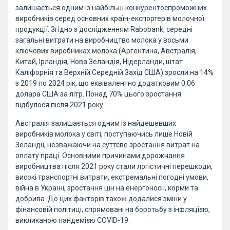
залишається одним із найбільш конкурентоспроможних
виробників серед основних країн-експортерів молочної
продукції. Згідно з дослідженням Rabobank, середні
загальні витрати на виробництво молока у восьми
ключових виробниках молока (Аргентина, Австралія,
Китай, Ірландія, Нова Зеландія, Нідерланди, штат
Каліфорнія та Верхній Середній Захід США) зросли на 14%
з 2019 по 2024 рік, що еквівалентно додатковим 0,06
долара США за літр. Понад 70% цього зростання
відбулося після 2021 року.
Австралія залишається одним із найдешевших
виробників молока у світі, поступаючись лише Новій
Зеландії, незважаючи на суттєве зростання витрат на
оплату праці. Основними причинами дорожчання
виробництва після 2021 року стали логістичні перешкоди,
високі транспортні витрати, екстремальні погодні умови,
війна в Україні, зростання цін на енергоносії, корми та
добрива. До цих факторів також додалися зміни у
фінансовій політиці, спрямовані на боротьбу з інфляцією,
викликаною пандемією COVID-19.