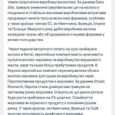
темпи скорочення виробництва молока. За даними Dairy
Site, тривале зниження закупівельних цін на молоко у
поєднанні зі стабільно високими виробничими витратами
продовжує чинити тиск на молочних фермерів, особливо
у таких країнах-членах ЄС, як Німеччина, Франція, Іспанія
та Польща. Минулого року дрібні виробники молока
залишали галузь або об’єднувалися з іншими фермами у
великі господарства.
Через падіння імпортного попиту на сухе незбиране
молоко в Китаї, європейські компанії мають можливість
пускати молоко-сировину на виробництво вершкового
масла, сирів та інших більш прибуткових продуктів. В
березні європейські компанії перенаправляли обсяги
молока-сировини для сушки на виробництво сирів.
Перспективним продуктом є морозиво. За даними Straits
Research, Європа стала домінуючим гравцем на
світовому ринку морозива. Очікується, що ринок регіону
буде рости приблизно на 5% щорічно. Сприйняття
морозива як корисного продукту є основним рушієм
ринку. У таких країнах, як Німеччина, Франція та США
зростає популярність крафтового морозива,