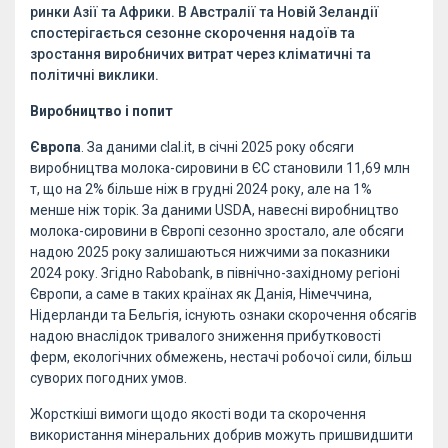
ринки Азії та Африки. В Австралії та Новій Зеландії
спостерігається сезонне скорочення надоїв та
зростання виробничих витрат через кліматичні та
політичні виклики.
Виробництво і попит
Європа
. За даними clal.it, в січні 2025 року обсяги
виробництва молока-сировини в ЄС становили 11,69 млн
т, що на 2% більше ніж в грудні 2024 року, але на 1%
менше ніж торік. За даними USDA, навесні виробництво
молока-сировини в Європі сезонно зростало, але обсяги
надою 2025 року залишаються нижчими за показники
2024 року. Згідно Rabobank, в північно-західному регіоні
Європи, а саме в таких країнах як Данія, Німеччина,
Нідерланди та Бельгія, існують ознаки скорочення обсягів
надою внаслідок тривалого зниження прибутковості
ферм, екологічних обмежень, нестачі робочої сили, більш
суворих погодних умов.
Жорсткіші вимоги щодо якості води та скорочення
використання мінеральних добрив можуть пришвидшити