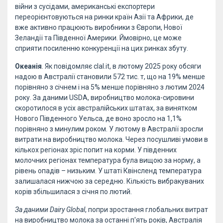
війни з сусідами, американські експортери
переорієнтовуються на ринки країн Азії та Африки, де
вже активно працюють виробники з Європи, Нової
Зеландії та Південної Америки. Ймовірно, це може
сприяти посиленню конкуренції на цих ринках збуту.
Океанія
. Як повідомляє clal.it, в лютому 2025 року обсяги
надою в Австралії становили 572 тис. т, що на 19% менше
порівняно з січнем і на 5% менше порівняно з лютим 2024
року. За даними USDA, виробництво молока-сировини
скоротилося в усіх австралійських штатах, за винятком
Нового Південного Уельса, де воно зросло на 1,1%
порівняно з минулим роком. У лютому в Австралії зросли
витрати на виробництво молока. Через посушливі умови в
кількох регіонах зріс попит на корми. У південних
молочних регіонах температура була вищою за норму, а
рівень опадів – низьким. У штаті Квінсленд температура
залишалася нижчою за середню. Кількість вибракуваних
корів збільшилася з січня по лютий.
За даними Dairy Global
, попри зростання глобальних витрат
на виробництво молока за останні п'ять років, Австралія