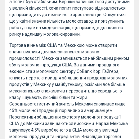
а попит був стабільним. Вершки залишаються доступними
у великій кількості, хоча попит поступово відновлюється,
що призводить до незначного зростання цін. Очікується,
що у квітні значна кількість молокозаводів призупинить
роботу і піде на модернізацію, що призведе до появі на
ринку надлишку молока-сировини.
Торгова війна між США та Мексикою може створити
значні виклики для американської молочної
промисловості. Мексика залишається найбільшим ринком
збуту молочної продукції США. За даними провідного
економіста з молочного сектору CoBank Корі Гайгера,
існують перспективи для збільшення продажів молочних
продуктів у Мексику у майбутньому, оскільки все більше
мексиканських споживачів переходять до середнього
класу і шукають якісніші білки та жири.
Середньостатистичний житель Мексики споживає лише
45% молочної продукції порівняно з американцем.
Перспективи збільшення експорту молочної продукції
США до Мексики залишаються високими. Наразі Мексика
закуповує 4,5% виробленого в США молока у вигляді
молочної продукції та інгредієнтів. Внаслідок торгової