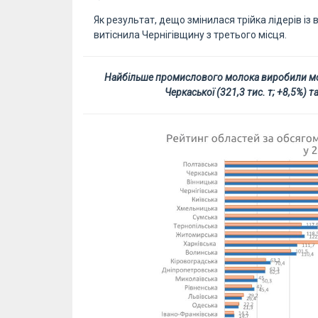
Як результат, дещо змінилася трійка лідерів із
витіснила Чернігівщину з третього місця.
Найбільше промислового молока виробили моло
Черкаської (321,3 тис. т; +8,5%) т