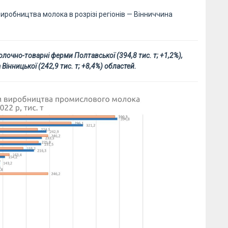
 виробництва молока в розрізі регіонів — Вінниччина
чно-товарні ферми Полтавської (394,8 тис. т; +1,2%),
а Вінницької (242,9 тис. т; +8,4%) областей.