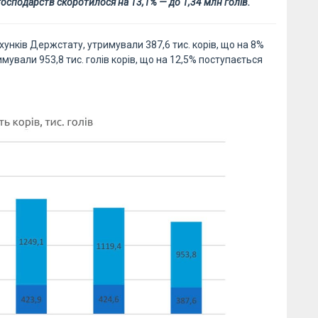
ях господарств скоротилося на 13,1% — до 1,34 млн голів.
хунків Держстату, утримували 387,6 тис. корів, що на 8%
мували 953,8 тис. голів корів, що на 12,5% поступається