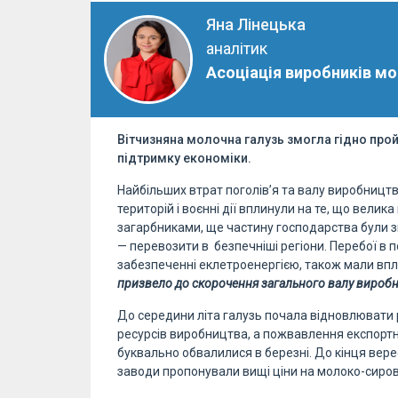
Яна Лінецька
аналітик
Асоціація виробників м
Вітчизняна молочна галузь змогла гідно прой
підтримку економіки.
Найбільших втрат поголів’я та валу виробництва
територій і воєнні дії вплинули на те, що велик
загарбниками, ще частину господарства були зм
— перевозити в безпечніші регіони. Перебої в 
забезпеченні еклетроенергією, також мали впли
призвело до скорочення загального валу вироб
До середини літа галузь почала відновлювати 
ресурсів виробництва, а пожвавлення експортної
буквально обвалилися в березні. До кінця вере
заводи пропонували вищі ціни на молоко-сиров