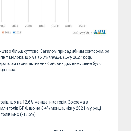
цтво більш суттєво. Загалом присадибним сектором, за
млн т молока, що
на 15,3% менше, ніж у 2021 році
.
територій і зони активних бойових дій, вимушене було
йцінніше.
голів, що на 12,6% менше, ніж торік. Зокрема в
млн голів ВРХ, що на 6,4% менше, ніж у 2021-му році.
голів ВРХ (-13,5%).