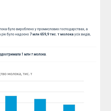
олока було вироблено у промислових господарствах, а
 рік було надоєно
7 млн 659,9 тис. т молока
усіх видів,
недоотримала 1 млн т молока.