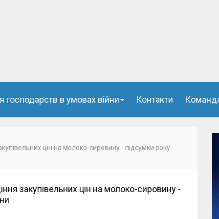
я господарств в умовах війни
Контакти
Команд
акупівельних цін на молоко-сировину - підсумки року
діння закупівельних цін на молоко-сировину -
їни