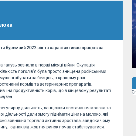
олока
ти буремний 2022 рік та наразі активно працює на
 галузь зазнала в перші місяці війни. Окупація
а кількість поголів’я була просто знищена російськими
ушені збувати за безцінь, в кращому разі
постачанні кормів та ветеринарних препаратів,
в і на продуктивність корів, що в кінцевому результаті
С
ництва
.
регулярну діяльність, ланцюжки постачання молока та
 діяльності дали змогу піднімати ціни на молоко, які
сня зовнішня торгівля активно зростала, завдяки чому
ину, однак від жовтня ринок почав стабілізуватися.