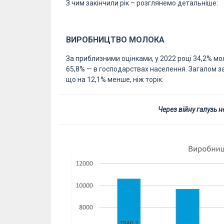
З чим закінчили рік – розглянемо детальніше:
ВИРОБНИЦТВО МОЛОКА
За приблизними оцінками, у 2022 році 34,2% м
65,8% — в господарствах населення. Загалом за
що на 12,1% менше, ніж торік.
Через війну галузь 