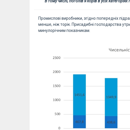
В тому числі, поголів’я корів в усіх категорі
Промислові виробники, згідно попередніх підра
менше, ніж торік. Присадибні господарства утри
минулорічним показникам.