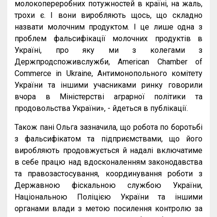
молокопереробних
потужностей
в
країні
,
на
жаль
,
трохи
є
.
І
вони
виробляють
щось
,
що
складно
назвати
молочним
продуктом
.
І
це
лише
одна
з
проблем
фальсифікації
молочних
продуктів
в
Україні
,
про
яку
ми
з
колегами
з
Держпродспоживслужби
, American Chamber of
Commerce in Ukraine,
Антимонопольного
комітету
України
та
іншими
учасниками
ринку
говорили
вчора
в
Міністерстві
аграрної
політики
та
продовольства
України
», -
йдеться
в
публікації
.
Також
пані
Ольга
зазначила
,
що
робота
по
боротьбі
з
фальсифікатом
та
підприємствами
,
що
його
виробляють
продовжується
й
надалі
включатиме
в
себе
працю
над
вдосконаленням
законодавства
та
правозастосування
,
координування
роботи
з
Державною
фіскальною
службою
України
,
Національною
Поліцією
України
та
іншими
органами
влади
з
метою
посилення
контролю
за