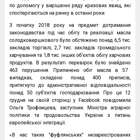
по
допомогу
у
вирішенні
ряду
кризових
явищ
,
які
спостерігаються
на
ринку
в
останні
роки
.
З
початку
2018
року
на
предмет
дотримання
законодавства
під
час
обігу
та
реалізації
масла
солодковершкового
було
обстежено
понад
6
,
5
тис
.
закладів
торгівлі
, 2
,
7
тис
.
закладів
громадського
харчування
та
1
,
8
тис
.
інших
об
'
єктів
обігу
харчових
продуктів
.
В
результаті
перевірок
було
знайдено
463
порушення
.
Припинено
обіг
масла
в
57
випадках
,
складено
понад
400
приписів
,
притягнуто
до
адміністративної
відповідальності
понад
50
суб
'
єктів
господарювання
.
Про
це
12
грудня
на
своїй
сторінці
у
Facebook
повідомила
Ольга
Трофімцева
,
з
аступник
Міністра
аграрної
політики
та
продовольства
України
з
питань
європейської
інтеграції
.
«
В
нас
таких
"
фуфлянських
"
незареєстрованих