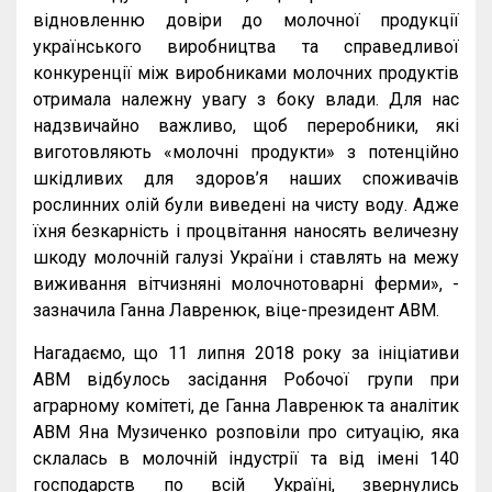
відновленню
довіри
до
молочної
продукції
українського
виробництва
та
справедливої
конкуренції
між
виробниками
молочних
продуктів
отримала
належну
увагу
з
боку
влади
.
Для
нас
надзвичайно
важливо
,
щоб
переробники
,
які
виготовляють
«
молочні
продукти
»
з
потенційно
шкідливих
для
здоров
’
я
наших
споживачів
рослинних
олій
були
виведені
на
чисту
воду
.
Адже
їхня
безкарність
і
процвітання
наносять
величезну
шкоду
молочній
галузі
України
і
ставлять
на
межу
виживання
вітчизняні
молочнотоварні
ферми
», -
зазначила
Ганна
Лавренюк
,
віце
-
президент
АВМ
.
Нагадаємо
,
що
11
липня
2018
року
за
ініціативи
АВМ
відбулось
засідання
Робочої
групи
при
аграрному
комітеті
,
де
Ганна
Лавренюк
та
аналітик
АВМ
Яна
Музиченко
розповіли
про
ситуацію
,
яка
склалась
в
молочній
індустрії
та
від
імені
140
господарств
по
всій
Україні
,
звернулись