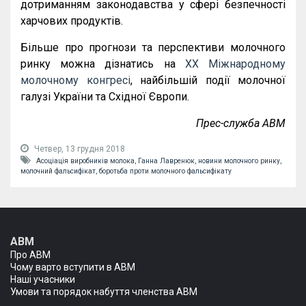
дотриманням
законодавства
у
сфері
безпечності
харчових
продуктів
.
Більше про прогнози та перспективи молочного
ринку можна дізнатись на
ХХ Міжнародному
молочному конгресі
, найбільшій події молочної
галузі України та Східної Європи.
Прес-служба АВМ
Четвер, 13 грудня 2018
Асоціація виробників молока,
Ганна Лавренюк,
новини молочного ринку,
молочний фальсифікат,
боротьба проти молочного фальсифікату
АВМ
Про АВМ
Чому варто вступити в АВМ
Наші учасники
Умови та порядок набуття членства АВМ