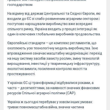
господарством.
На відміну від держав Центральної та Східної Європи, які
входили до ЄС зі слабо розвиненим аграрним сектором і
поступово нарощували виробництво вже всередині
спільного ринку, Україна входить у процес інтеграції як
один із ключових глобальних виробників продовольства.
Європейські стандарти – це комплекс регламентів, що
охоплюють усю технологічну модель виробництва. Їхнє
впровадження означає масштабну модернізацію: перехід
на іншу систему засобів захисту рослин, зміну технологій
вирощування, інвестиції у тваринницьку інфраструктуру,
екологічні вимоги, посилення контролю якості та
простежуваності.
У країнах ЄС ці трансформації відбувалися роками, а
часто – десятиліттями, за наявності значних фінансових
ресурсів Спільної аграрної політики (CAP).
Україна ж сьогодні перебуває у зовсім інших умовах:
триває повномасштабна війна, значна частина