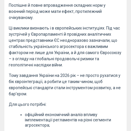
Поспішне й повне впровадження складних норм у
воєнний період може мати ефект, протилежний
очікуваному.
Ці виклики визнають і в європейських інституціях. Під час
зустрічей у Європарламенті й провідних аналітичних
центрах представники ЄС неодноразово зазначали, що
стабільність українського агросектора є важливим
фактором не лише для України, а й для самого Євросоюзу
– з огляду на глобальні продовольчі ризики та
геополітичні наслідки війни.
Тому завдання України на 2026 рік – не просто рухатися у
бік євроінтеграції, а робити це таким чином, щоб
європейські стандарти стали інструментом розвитку, а не
бар’єром.
Для цього потрібні:
офіційний економічний аналіз впливу
імплементації регламентів на різні сегменти
агросектора;