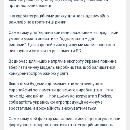
продовольчій безпеці.
І на євроінтеграційному шляху для нас надзвичайно
важливо не втратити ці ринки.
Саме тому для України критично важливим є підхід, який
умовно можна описати як "одна країна – дві
системи". Для європейського ринку ми маємо повністю
виконувати вимоги та регламенти ЄС.
Водночас для інших напрямів експорту Україна повинна
зберігати чинну модель виробництва, щоб залишатися
конкурентоспроможною у світі.
Якщо ж ми будемо одномоментно застосовувати
європейські регламенти до всього виробництва – тим
паче під час війни – і при цьому конкурувати з Росією,
собівартість української агропродукції неминуче
зростатиме, а врожайність знижуватиметься.
Саме тому цей фактор має залишатися в центрі уваги при
формуванні аграрної політики та інтеграційних рішень.