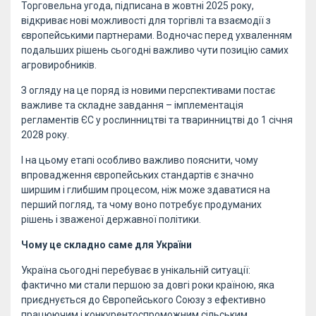
Торговельна угода, підписана в жовтні 2025 року,
відкриває нові можливості для торгівлі та взаємодії з
європейськими партнерами. Водночас перед ухваленням
подальших рішень сьогодні важливо чути позицію самих
агровиробників.
З огляду на це поряд із новими перспективами постає
важливе та складне завдання – імплементація
регламентів ЄС у рослинництві та тваринництві до 1 січня
2028 року.
І на цьому етапі особливо важливо пояснити, чому
впровадження європейських стандартів є значно
ширшим і глибшим процесом, ніж може здаватися на
перший погляд, та чому воно потребує продуманих
рішень і зваженої державної політики.
Чому це складно саме для України
Україна сьогодні перебуває в унікальній ситуації:
фактично ми стали першою за довгі роки країною, яка
приєднується до Європейського Союзу з ефективно
працюючим і конкурентоспроможним сільським