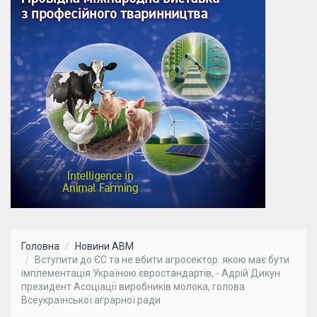
Головна
Новини АВМ
Вступити до ЄС та не вбити агросектор: якою має бути
імплементація Україною євростандартів, - Адрій Дикун
президент Асоціації виробників молока, голова
Всеукраїнської аграрної ради