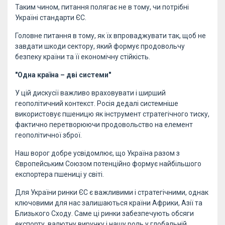
Таким чином, питання полягає не в тому, чи потрібні
Україні стандарти ЄС.
Головне питання в тому, як їх впроваджувати так, щоб не
завдати шкоди сектору, який формує продовольчу
безпеку країни та її економічну стійкість.
"Одна країна – дві системи"
У цій дискусії важливо враховувати і ширший
геополітичний контекст. Росія дедалі системніше
використовує пшеницю як інструмент стратегічного тиску,
фактично перетворюючи продовольство на елемент
геополітичної зброї.
Наш ворог добре усвідомлює, що Україна разом з
Європейським Союзом потенційно формує найбільшого
експортера пшениці у світі.
Для України ринки ЄС є важливими і стратегічними, однак
ключовими для нас залишаються країни Африки, Азії та
Близького Сходу. Саме ці ринки забезпечують обсяги
експорту, валютну виручку і нашу роль у глобальній