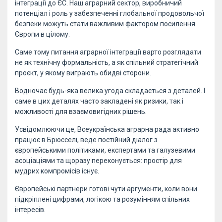
інтеграції до ЄС. Наш аграрний сектор, виробничий
потенціал і роль у забезпеченні глобальної продовольчої
безпеки можуть стати важливим фактором посилення
Європи в цілому.
Саме тому питання аграрної інтеграції варто розглядати
не як технічну формальність, а як спільний стратегічний
проєкт, у якому виграють обидві сторони.
Водночас будь-яка велика угода складається з деталей. І
саме в цих деталях часто закладені як ризики, так і
можливості для взаємовигідних рішень.
Усвідомлюючи це, Всеукраїнська аграрна рада активно
працює в Брюсселі, веде постійний діалог з
європейськими політиками, експертами та галузевими
асоціаціями та щоразу переконується: простір для
мудрих компромісів існує.
Європейські партнери готові чути аргументи, коли вони
підкріплені цифрами, логікою та розумінням спільних
інтересів.