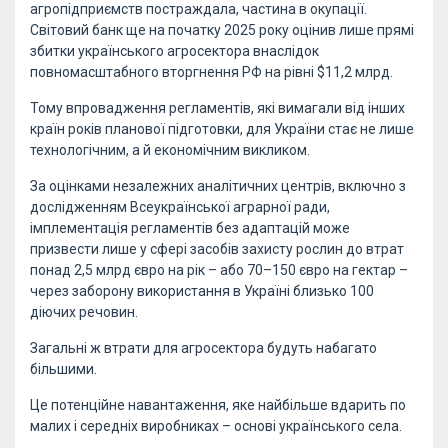
агропідприємств постраждала, частина в окупації.
Світовий банк ще на початку 2025 року оцінив лише прямі
збитки українського агросектора внаслідок
повномасштабного вторгнення РФ на рівні $11,2 млрд.
Тому впровадження регламентів, які вимагали від інших
країн років планової підготовки, для України стає не лише
технологічним, а й економічним викликом.
За оцінками незалежних аналітичних центрів, включно з
дослідженням Всеукраїнської аграрної ради,
імплементація регламентів без адаптацій може
призвести лише у сфері засобів захисту рослин до втрат
понад 2,5 млрд євро на рік – або 70–150 євро на гектар –
через заборону використання в Україні близько 100
діючих речовин.
Загальні ж втрати для агросектора будуть набагато
більшими.
Це потенційне навантаження, яке найбільше вдарить по
малих і середніх виробниках – основі українського села.