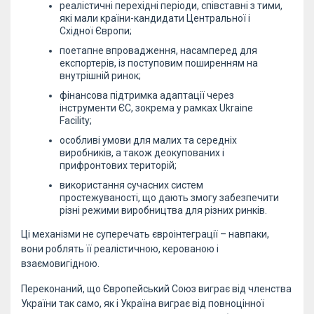
реалістичні перехідні періоди, співставні з тими,
які мали країни-кандидати Центральної і
Східної Європи;
поетапне впровадження, насамперед для
експортерів, із поступовим поширенням на
внутрішній ринок;
фінансова підтримка адаптації через
інструменти ЄС, зокрема у рамках Ukraine
Facility;
особливі умови для малих та середніх
виробників, а також деокупованих і
прифронтових територій;
використання сучасних систем
простежуваності, що дають змогу забезпечити
різні режими виробництва для різних ринків.
Ці механізми не суперечать євроінтеграції – навпаки,
вони роблять її реалістичною, керованою і
взаємовигідною.
Переконаний, що Європейський Союз виграє від членства
України так само, як і Україна виграє від повноцінної