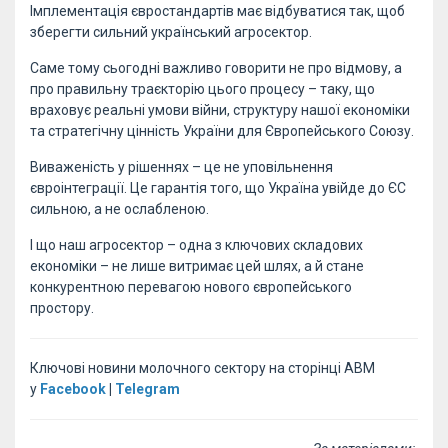
Імплементація євростандартів має відбуватися так, щоб
зберегти сильний український агросектор.
Саме тому сьогодні важливо говорити не про відмову, а
про правильну траєкторію цього процесу – таку, що
враховує реальні умови війни, структуру нашої економіки
та стратегічну цінність України для Європейського Союзу.
Виваженість у рішеннях – це не уповільнення
євроінтеграції. Це гарантія того, що Україна увійде до ЄС
сильною, а не ослабленою.
І що наш агросектор – одна з ключових складових
економіки – не лише витримає цей шлях, а й стане
конкурентною перевагою нового європейського
простору.
Ключові новини молочного сектору на сторінці АВМ
у
Facebook
|
Telegram