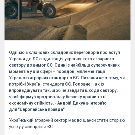
Однією з ключових складових переговорів про вступ
України до ЄС є адаптація українського аграрного
сектору до вимог ЄС. Один із найбільш суперечливих
моментів у цій сфері – порядок імплементації
Україною аграрних стандартів ЄС. Питання не в тому, чи
потрібні Україні стандарти ЄС. Головне – як їх
впроваджувати так, щоб не завдати шкоди сектору,
який формує продовольчу безпеку країни та її
економічну стійкість, - Андрій Дикун в інтерв'ю
для "Європейська правда".
Український аграрний сектор має всі шанси стати історією
успіху у співпраці з ЄС.