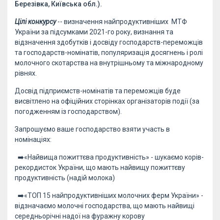
Березівка, Київська обл.).
Цілі конкурсу
-- визначення найпродуктивніших МТФ
України за підсумками 2021-го року, визнання та
відзначення здобутків і досвіду господарств-переможців
та господарств-номінатів, популяризація досягнень і ролі
молочного скотарства на внутрішньому та міжнародному
рівнях.
Досвід підприємств-номінатів та переможців буде
висвітлено на офіційних сторінках організаторів події (за
погодженням із господарством).
Запрошуємо ваше господарство взяти участь в
номінаціях:
➡️«Найвища пожиттєва продуктивність» - шукаємо корів-
рекордисток України, що мають найвищу пожиттєву
продуктивність (надій молока)
➡️«ТОП 15 найпродуктивніших молочних ферм України» -
відзначаємо молочні господарства, що мають найвищі
середньорічні надої на фуражну корову