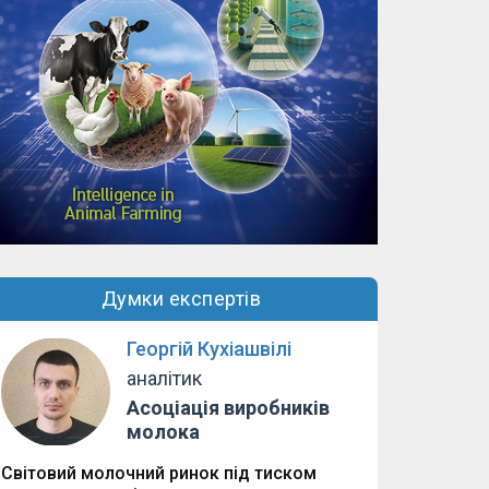
Думки експертів
Георгій Кухіашвілі
аналітик
Асоціація виробників
молока
Світовий молочний ринок під тиском