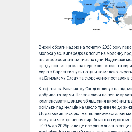
Високі обсяги надою на початку 2026 року пер
молока у ЄС випереджає попит на молочну прод
що створює значний тиск на ціни. Надлишок мо
продукцію, зокрема на вершкове масло та сири
сирів в Європі тиснуть на ціни на молоко-сиров
на Близькому Сходу та скорочення поставок в р
Конфлікт на Близькому Сході вплинув на підви
добрива та корми. Незважаючи на певне зрост
компенсувати швидке збільшення виробництва.
оскільки падіння цін на масло призвело до зни
Додатковий тиск ріст на паливно-мастильні ма
очікується скорочення виробництва сирого моло
+0,9 % до 2025р. але це все рівно значно вище 