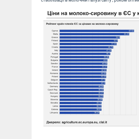
стабілізації в молочній галузі світу , роком оп