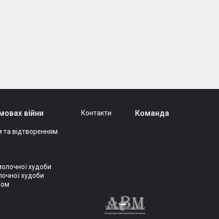
мовах війни
Команда
Контакти
 та відтворенням
молочної худоби
лочної худоби
вом