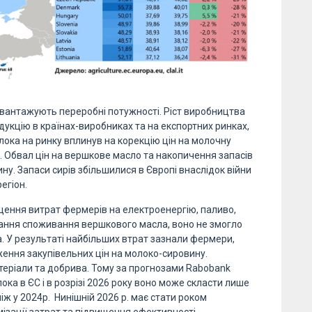
евантажують переробні потужності. Ріст виробництва
укцію в країнах-виробниках та на експортних ринках,
лока на ринку вплинув на корекцію цін на молочну
. Обвал цін на вершкове масло та накопичення запасів
ину. Запаси сирів збільшилися в Європі внаслідок війни
егіон.
щення витрат фермерів на електроенергію, паливо,
ання споживання вершкового масла, воно не змогло
 У результаті найбільших втрат зазнали фермери,
ження закупівельних цін на молоко-сировину.
теріали та добрива. Тому за прогнозами Rabobank
ка в ЄС і в розрізі 2026 року воно може скласти лише
ніж у 2024р. Нинішній 2026 р. має стати роком