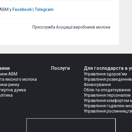
 АВМ у
Facebook
|
Telegram
Пресслужба Асоціації виробників молока
вини
Послуги
Для господарств в у
вини АВМ
Управління здоров'ям
та якісного молока
Управління розведенням
ини ринку
Фінансування
пертна думка
Облік та оподаткування
літика
Управління персоналом
Управління комфортом 
Управління годівлею мо
Управління рослинницт