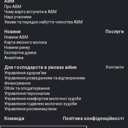
АВМ
Про АВМ
Чому варто вступити в АВМ
Наші учасники
Умови та порядок набуття членства АВМ
Новини
Послуги
Новини АВМ
Карта якісного молока
Новини ринку
Експертна думка
Аналітика
Для господарств в умовах війни
Контакти
Управління здоров'ям
Управління розведенням та відтворенням
Фінансування
Облік та оподаткування
Управління персоналом
Управління комфортом молочної худоби
Управління годівлею молочної худоби
Управління рослинництвом
Команда
Політика конфіденційності