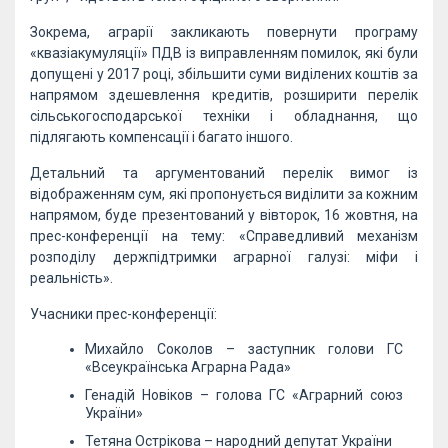
Зокрема, аграрії закликають повернути програму
«квазіакумуляції» ПДВ із виправленням помилок, які були
допущені у 2017 році, збільшити суми виділених коштів за
напрямом здешевлення кредитів, розширити перелік
сільськогосподарської техніки і обладнання, що
підлягають компенсації і багато іншого.
Детальний та аргументований перелік вимог із
відображенням сум, які пропонується виділити за кожним
напрямом, буде презентований у вівторок, 16 жовтня, на
прес-конференції на тему: «Справедливий механізм
розподілу держпідтримки аграрної галузі: міфи і
реальність».
Учасники прес-конференції:
Михайло Соколов – заступник голови ГС
«Всеукраїнська Аграрна Рада»
Генадій Новіков – голова ГС «Аграрний союз
України»
Тетяна Острікова – народний депутат України