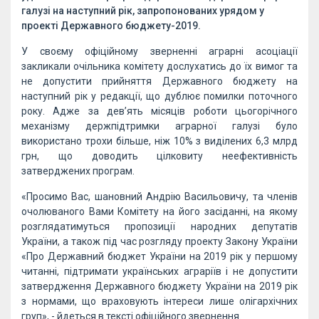
галузі на наступний рік, запропонованих урядом у
проекті Державного бюджету-2019.
У своєму офіційному зверненні аграрні асоціації
закликали очільника комітету дослухатись до їх вимог та
не допустити прийняття Державного бюджету на
наступний рік у редакції, що дублює помилки поточного
року. Адже за дев’ять місяців роботи цьогорічного
механізму держпідтримки аграрної галузі було
використано трохи більше, ніж 10% з виділених 6,3 млрд
грн, що доводить цілковиту неефективність
затверджених програм.
«Просимо Вас, шановний Андрію Васильовичу, та членів
очолюваного Вами Комітету на його засіданні, на якому
розглядатимуться пропозиції народних депутатів
України, а також під час розгляду проекту Закону України
«Про Державний бюджет України на 2019 рік у першому
читанні, підтримати українських аграріїв і не допустити
затвердження Державного бюджету України на 2019 рік
з нормами, що враховують інтереси лише олігархічних
груп», - йдеться в тексті офіційного звернення.