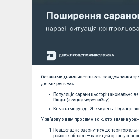
Останніми днями частішають повідомлення про
деяких регіонах.
Популяція сарани цьогоріч аномально вел
Півдні (екоцид через війну);
Комаха мігрує до 20 км/день. Під загроз
У зв’язку з цим просимо всіх, хто виявив ураж
Невідкладно звернутися до територіал
районі / області — саме цей орган упов