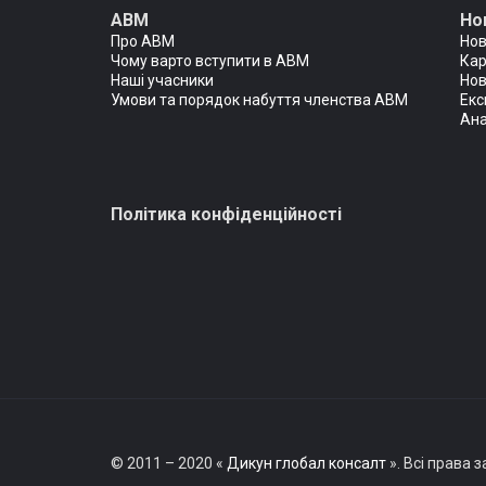
АВМ
Но
Про АВМ
Но
Чому варто вступити в АВМ
Кар
Наші учасники
Нов
Умови та порядок набуття членства АВМ
Екс
Ана
Політика конфіденційності
© 2011 – 2020
«
Дикун глобал консалт
».
Всі права з