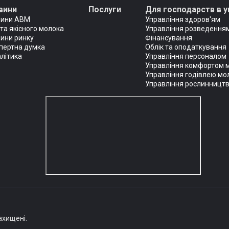
вини
Послуги
Для господарств в у
вини АВМ
Управління здоров'ям
та якісного молока
Управління розведенням
ини ринку
Фінансування
пертна думка
Облік та оподаткування
літика
Управління персоналом
Управління комфортом 
Управління годівлею мо
Управління рослинницт
ахищені.