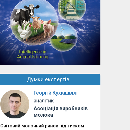
Думки експертів
Георгій Кухіашвілі
аналітик
Асоціація виробників
молока
Світовий молочний ринок під тиском