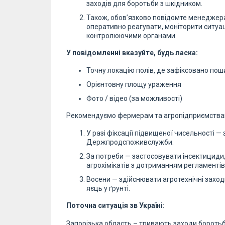
заходів для боротьби з шкідником.
Також, обов’язково повідомте менеджера
оперативно реагувати, моніторити ситуаці
контролюючими органами.
У повідомленні вказуйте, будь ласка:
Точну локацію полів, де зафіксовано пош
Орієнтовну площу ураження
Фото / відео (за можливості)
Рекомендуємо фермерам та агропідприємствам 
У разі фіксації підвищеної чисельності —
Держпродспоживслужби.
За потреби — застосовувати інсектициди,
агрохімікатів з дотриманням регламентів
Восени — здійснювати агротехнічні заход
яєць у ґрунті.
Поточна ситуація зв Україні:
Запорізька область – тривають заходи боротьб