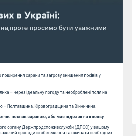
 поширення сарани та загрозу знищення посівів у
ика – через ідеальну погоду та необроблені поля на
ою – Полтавщина, Кіровоградщина та Вінничина.
ення посівів сараною, або має підозри на її появу
:
ьного органу Держпродспоживслужби (ДПСС) у вашому
новажений проводити обстеження та вживати необхідних