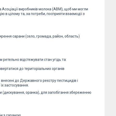
 Асоціації виробників молока (АВМ), щоб ми могли
ю в цілому та, за потреби, посприяти взаємодії з
ирення сарани (село, громада, район, область)
ретельно відстежувати стан угідь та:
 звертатися до територіальних органів
 внесені до Державного реєстру пестицидів і
 їх застосування.
и (дискування, оранка), для запобігання збереженню
и з сараною.