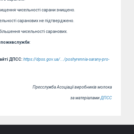
вищення чисельності сарани знищено.
льності саранових не підтверджено.
збільшення чисельності саранових.
дспоживслужби
:
сайті ДПСС:
https://dpss.gov.ua/.../poshyrennia-sarany-pro-
Пресслужба Асоціації виробників молока
за матеріалами
ДПСС