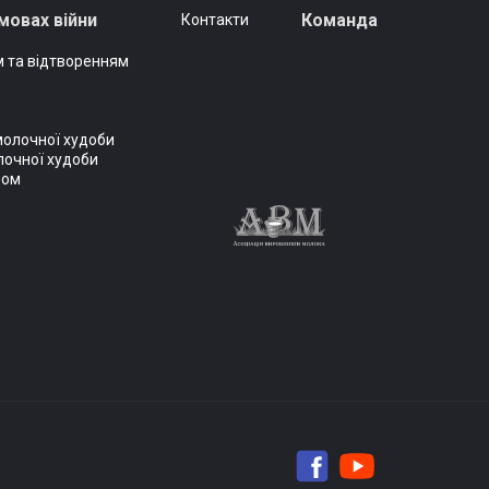
мовах війни
Команда
Контакти
 та відтворенням
молочної худоби
лочної худоби
вом