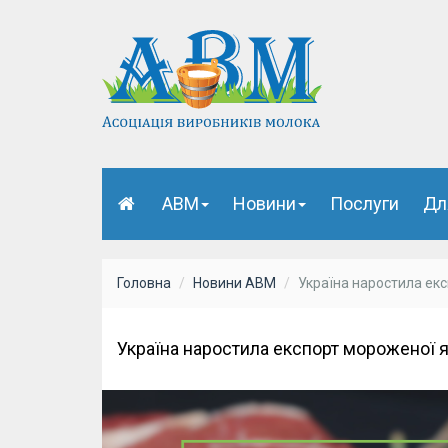
АВМ
Новини
Послуги
Дл
Головна
Новини АВМ
Україна наростила екс
Україна наростила експорт мороженої я