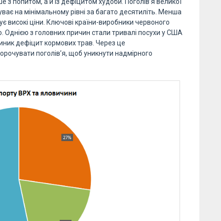
е з попитом, а й із дефіцитом худоби. Поголів’я великої
уває на мінімальному рівні за багато десятиліть. Менша
ує високі ціни. Ключові країни-виробники червоного
. Однією з головних причин стали тривалі посухи у США
виник дефіцит кормових трав. Через це
орочувати поголів’я, щоб уникнути надмірного