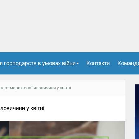
я господарств в умовах війни
Контакти
Команд
порт мороженої яловичини у квітні
ловичини у квітні