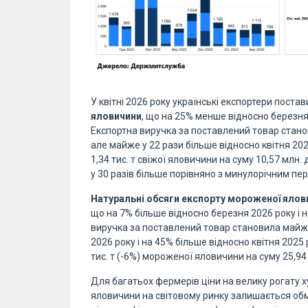
У квітні 2026 року українські експортери поста
яловичини
, що на 25% менше відносно березня,
Експортна виручка за поставлений товар станов
але майже у 22 рази більше відносно квітня 2025
1,34 тис. т свіжої яловичини на суму 10,57 млн
у 30 разів більше порівняно з минулорічним пер
Натуральні обсяги експорту мороженої ялов
що на 7% більше відносно березня 2026 року і 
виручка за поставлений товар становила майже
2026 року і на 45% більше відносно квітня 2025 р
тис. т (-6%) мороженої яловичини на суму 25,94 
Для багатьох фермерів ціни на велику рогату х
яловичини на світовому ринку залишається об