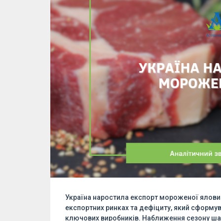
Україна наростила експорт мороженої яловичи
експортних ринках та дефіциту, який сформув
ключових виробників. Наближення сезону ша