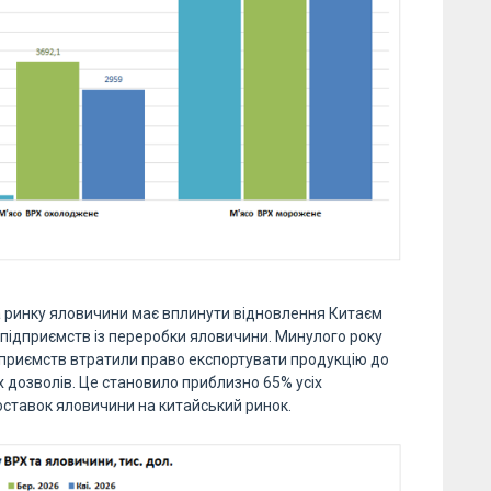
на ринку яловичини має вплинути відновлення Китаєм
 підприємств із переробки яловичини. Минулого року
приємств втратили право експортувати продукцію до
 дозволів. Це становило приблизно 65% усіх
оставок яловичини на китайський ринок.