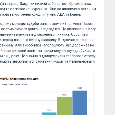
’я та праці. Завдяки нижчій собівартості бразильська
ки та посилює конкуренцію. Ціни на яловичину останнім
після загострення конфлікту між США та Іраном.
родажу молодої худоби раніше звичних термінів. Через
е тримаючи їх довго на відгодівлі. Це впливає і на вагу
яловичину залежить від сезонного чинника. Особливо
у період літнього сезону шашлику. Водночас споживачі
яловичину. Але виробники наголошують, що дорожчає не
. Через високий попит на яловичину влітку худобу часто
 місяці року. Це значно підвищує ризик теплового стресу
ки можуть знижувати споживання корму та уповільнювати