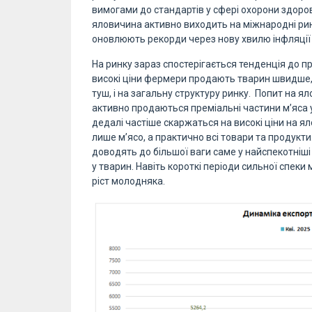
вимогами до стандартів у сфері охорони здоров
яловичина активно виходить на міжнародні рин
оновлюють рекорди через нову хвилю інфляції 
На ринку зараз спостерігається тенденція до п
високі ціни фермери продають тварин швидше, н
туш, і на загальну структуру ринку. Попит на 
активно продаються преміальні частини м’яса 
дедалі частіше скаржаться на високі ціни на 
лише м’ясо, а практично всі товари та продукти
доводять до більшої ваги саме у найспекотніші
у тварин. Навіть короткі періоди сильної спе
ріст молодняка.