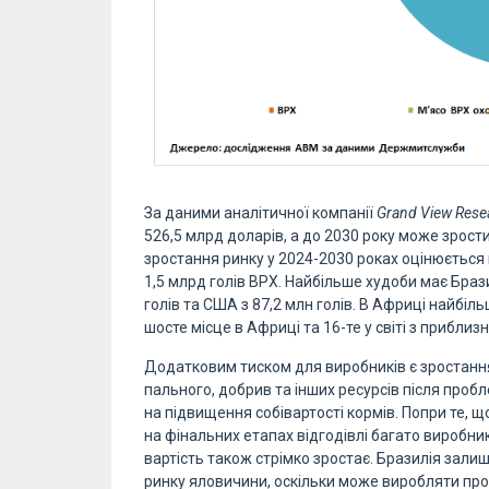
За даними аналітичної компанії
Grand View Rese
526,5 млрд доларів, а до 2030 року може зрост
зростання ринку у 2024-2030 роках оцінюється на
1,5 млрд голів ВРХ. Найбільше худоби має Бразил
голів та США з 87,2 млн голів. В Африці найбільш
шосте місце в Африці та 16-те у світі з приблизн
Додатковим тиском для виробників є зростан
пального, добрив та інших ресурсів після про
на підвищення собівартості кормів. Попри те, щ
на фінальних етапах відгодівлі багато виробни
вартість також стрімко зростає. Бразилія зали
ринку яловичини, оскільки може виробляти пр