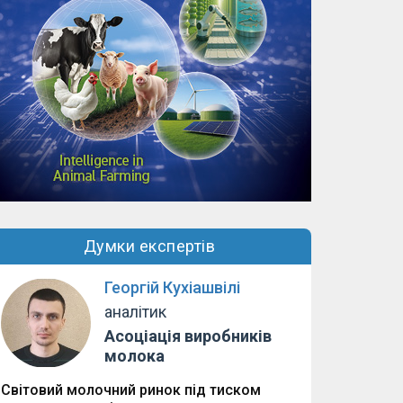
Думки експертів
Георгій Кухіашвілі
аналітик
Асоціація виробників
молока
Світовий молочний ринок під тиском