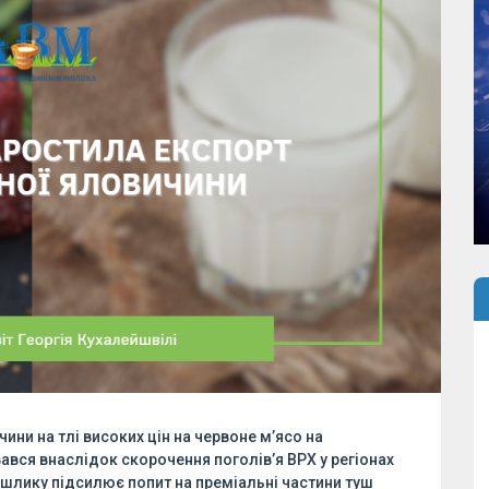
ни на тлі високих цін на червоне м’ясо на
ався внаслідок скорочення поголів’я ВРХ у регіонах
шлику підсилює попит на преміальні частини туш