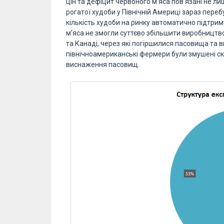
цін та дефіцит червоного м’яса пов’язані не лиш
рогатої худоби у Північній Америці зараз переб
кількість худоби на ринку автоматично підтрим
м’яса не змогли суттєво збільшити виробництво
та Канаді, через які погіршилися пасовища та 
північноамериканські фермери були змушені ск
виснаження пасовищ.