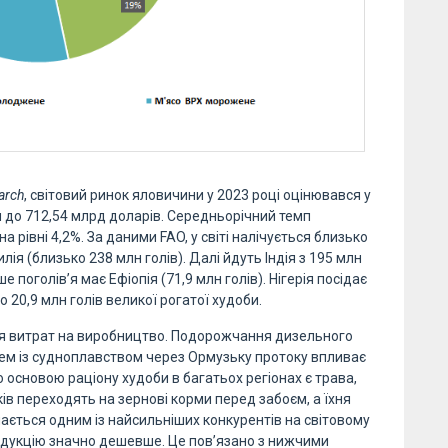
arch
, світовий ринок яловичини у 2023 році оцінювався у
и до 712,54 млрд доларів. Середньорічний темп
 рівні 4,2%. За даними FAO, у світі налічується близько
ія (близько 238 млн голів). Далі йдуть Індія з 195 млн
е поголів’я має Ефіопія (71,9 млн голів). Нігерія посідає
о 20,9 млн голів великої рогатої худоби.
ня витрат на виробництво. Подорожчання дизельного
блем із судноплавством через Ормузьку протоку впливає
о основою раціону худоби в багатьох регіонах є трава,
ків переходять на зернові корми перед забоєм, а їхня
шається одним із найсильніших конкурентів на світовому
одукцію значно дешевше. Це пов’язано з нижчими