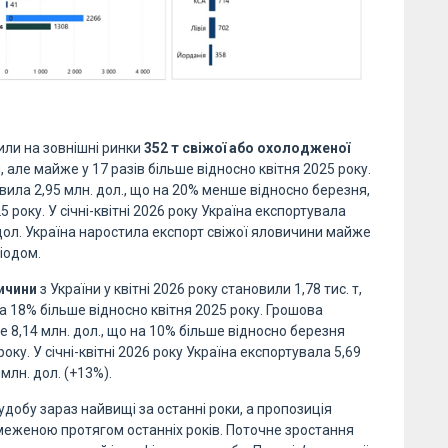
вили на зовнішні ринки
352 т свіжої або охолодженої
 але майже у 17 разів більше відносно квітня 2025 року.
ила 2,95 млн. дол., що на 20% менше відносно березня,
 року. У січні-квітні 2026 року Україна експортувала
. дол. Україна наростила експорт свіжої яловичини майже
іодом.
ичини
з України у квітні 2026 року становили 1,78 тис. т,
на 18% більше відносно квітня 2025 року. Грошова
 8,14 млн. дол., що на 10% більше відносно березня
оку. У січні-квітні 2026 року Україна експортувала 5,69
млн. дол. (+13%).
удобу зараз найвищі за останні роки, а пропозиція
меженою протягом останніх років. Поточне зростання