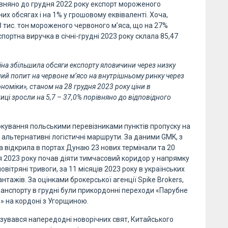
рівняно до грудня 2022 року експорт мороженого
их обсягах і на 1% у грошовому еквіваленті. Хоча,
08 тис. тон мороженого червоного м’яса, що на 27%
портна виручка в січні-грудні 2023 року склала 85,47
аїна збільшила обсяги експорту яловичини через низку
ий попит на червоне м’ясо на внутрішньому ринку через
номіки», станом на 28 грудня 2023 року ціни в
иці зросли на 5,7 – 37,0% порівняно до відповідного
локування польськими перевізниками пунктів пропуску на
 альтернативні логістичні маршрути. За даними GMK, з
 відкрила в портах Дунаю 23 нових термінали та 20
я 2023 року почав діяти тимчасовий коридор у напрямку
вітряні тривоги, за 11 місяців 2023 року в українських
нтажів. За оцінками брокерської агенції Spike Brokers,
анспорту в грудні були прикордонні переходи «Парубне
ь» на кордоні з Угорщиною.
ізувався напередодні новорічних свят, Китайського