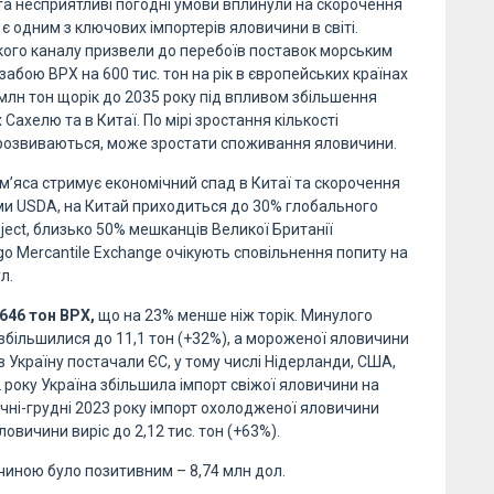
а несприятливі погодні умови вплинули на скорочення
 є одним з ключових імпортерів яловичини в світі.
ького каналу призвели до перебоїв поставок морським
абою ВРХ на 600 тис. тон на рік в європейських країнах
 млн тон щорік до 2035 року під впливом збільшення
Сахелю та в Китаї. По мірі зростання кількості
о розвиваються, може зростати споживання яловичини.
 м’яса стримує економічний спад в Китаї та скорочення
ми USDA, на Китай приходиться до 30% глобального
ject, близько 50% мешканців Великої Британії
o Mercantile Exchange очікують сповільнення попиту на
л.
 646 тон ВРХ,
що на 23% менше ніж торік. Минулого
збільшилися до 11,1 тон (+32%), а мороженої яловичини
в Україну постачали ЄС, у тому числі Нідерланди, США,
2 року Україна збільшила імпорт свіжої яловичини на
ічні-грудні 2023 року імпорт охолодженої яловичини
овичини виріс до 2,12 тис. тон (+63%).
ичиною було позитивним – 8,74 млн дол.