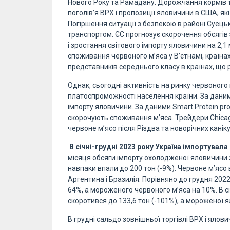
Нового Року та Рамадану. Дорожчання кормів т
поголів’я ВРХ і пропозиції яловичини в США, які
Погіршення ситуації з безпекою в районі Суец
транспортом. ЄС прогнозує скорочення обсягів з
і зростання світового імпорту яловичини на 2,1
споживання червоного м’яса у В’єтнамі, країнах 
представників середнього класу в країнах, щ
Однак, сьогодні активність на ринку червоного
платоспроможності населення країни. За дани
імпорту яловичини. За даними Smart Protein pro
скорочують споживання м’яса. Трейдери Chicag
червоне м’ясо після Різдва та новорічних каніку
В січні-грудні 2023 року Україна імпортувала
місяця обсяги імпорту охолодженої яловичини 
навпаки впали до 200 тон (-9%). Червоне м’ясо 
Аргентина і Бразилія. Порівняно до грудня 202
64%, а мороженого червоного м’яса на 10%. В с
скоротився до 133,6 тон (-101%), а мороженої ял
В грудні сальдо зовнішньої торгівлі ВРХ і ялов