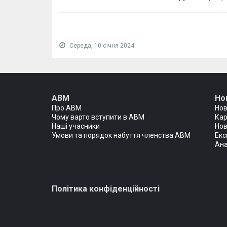
Середа, 10 січня 2024
АВМ
Но
Про АВМ
Но
Чому варто вступити в АВМ
Кар
Наші учасники
Нов
Умови та порядок набуття членства АВМ
Екс
Ана
Політика конфіденційності