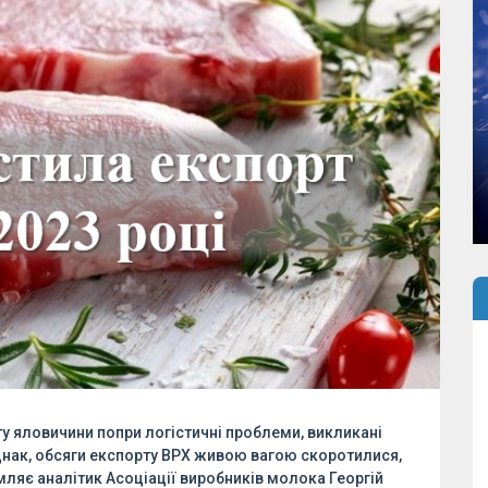
ту яловичини попри логістичні проблеми, викликані
Однак, обсяги експорту ВРХ живою вагою скоротилися,
омляє аналітик Асоціації виробників молока Георгій