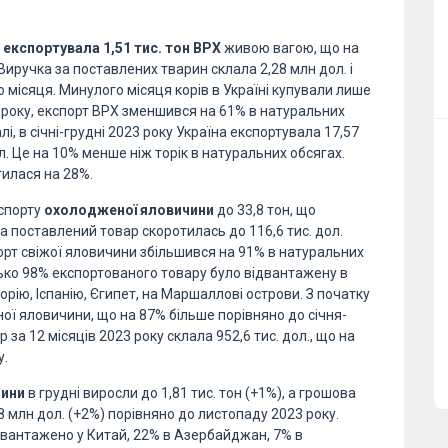
а експортувала 1,51 тис. тон ВРХ
живою вагою, що на
Виручка за поставлених тварин склала 2,28 млн дол. і
місяця. Минулого місяця корів в Україні купували лише
о року, експорт ВРХ зменшився на 61% в натуральних
лі, в січні-грудні 2023 року Україна експортувала 17,57
л. Це на 10% менше ніж торік в натуральних обсягах.
илася на 28%.
кспорту
охолодженої яловичини
до 33,8 тон, що
а поставлений товар скоротилась до 116,6 тис. дол.
порт свіжої яловичини збільшився на 91% в натуральних
зько 98% експортованого товару було відвантажену в
орію, Іспанію, Єгипет, на Маршаллові острови. З початку
ої яловичини, що на 87% більше порівняно до січня-
за 12 місяців 2023 року склала 952,6 тис. дол., що на
у.
чини
в грудні виросли до 1,81 тис. тон (+1%), а грошова
8 млн дол. (+2%) порівняно до листопаду 2023 року.
двантажено у Китай, 22% в Азербайджан, 7% в