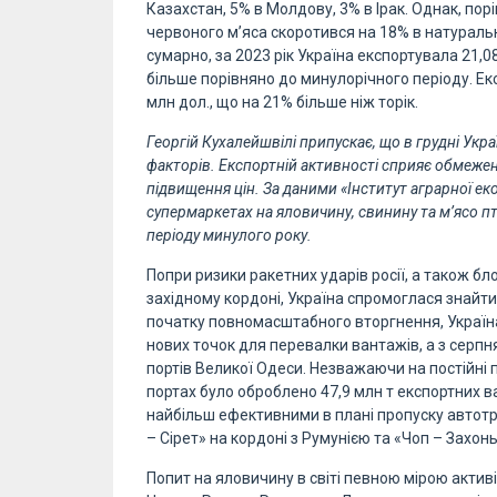
Казахстан, 5% в Молдову, 3% в Ірак. Однак, по
червоного м’яса скоротився на 18% в натуральн
сумарно, за 2023 рік Україна експортувала 21,
більше порівняно до минулорічного періоду. Екс
млн дол., що на 21% більше ніж торік.
Георгій Кухалейшвілі припускає, що в грудні Укр
факторів. Експортній активності сприяє обмежен
підвищення цін. За даними «Інститут аграрної еко
супермаркетах на яловичину, свинину та м’ясо пт
періоду минулого року.
Попри ризики ракетних ударів росії, а також б
західному кордоні, Україна спромоглася знайти
початку повномасштабного вторгнення, Україна
нових точок для перевалки вантажів, а з серпн
портів Великої Одеси. Незважаючи на постійні по
портах було оброблено 47,9 млн т експортних ва
найбільш ефективними в плані пропуску автотр
– Сірет» на кордоні з Румунією та «Чоп – Захон
Попит на яловичину в світі певною мірою актив