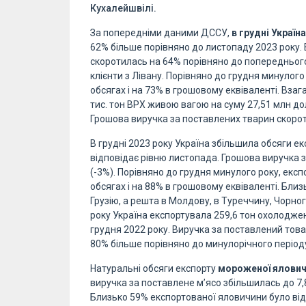
Кухалейшвілі.
За попередніми даними ДССУ,
в грудні Україн
62% більше порівняно до листопаду 2023 року. 
скоротилась на 64% порівняно до попереднього 
клієнти з Лівану. Порівняно до грудня минулог
обсягах і на 73% в грошовому еквіваленті. Взага
тис. тон ВРХ живою вагою на суму 27,51 млн до
Грошова виручка за поставлених тварин скорот
В грудні 2023 року Україна збільшила обсяги е
відповідає рівню листопада. Грошова виручка з
(-3%). Порівняно до грудня минулого року, екс
обсягах і на 88% в грошовому еквіваленті. Бли
Грузію, а решта в Молдову, в Туреччину, Чорног
року Україна експортувала 259,6 тон охолоджен
грудня 2022 року. Виручка за поставлений товар 
80% більше порівняно до минулорічного період
Натуральні обсяги експорту
мороженої ялови
виручка за поставлене м’ясо збільшилась до 7,
Близько 59% експортованої яловичини було ві