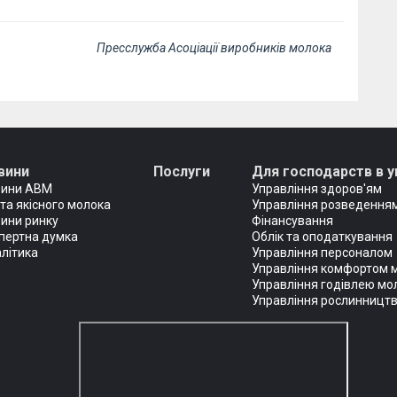
Пресслужба Асоціації виробників молока
вини
Послуги
Для господарств в у
вини АВМ
Управління здоров'ям
та якісного молока
Управління розведенням
ини ринку
Фінансування
пертна думка
Облік та оподаткування
літика
Управління персоналом
Управління комфортом 
Управління годівлею мо
Управління рослинницт