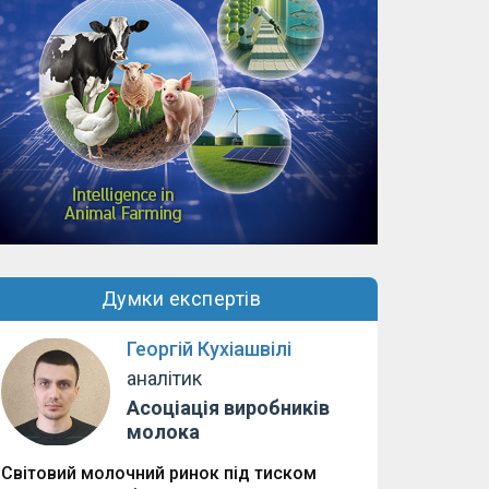
Думки експертів
Георгій Кухіашвілі
аналітик
Асоціація виробників
молока
Світовий молочний ринок під тиском