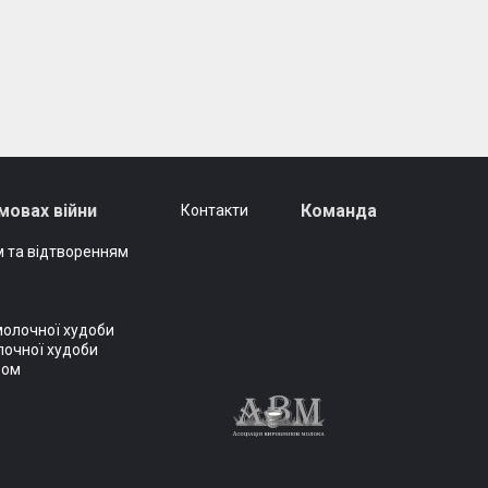
мовах війни
Команда
Контакти
 та відтворенням
молочної худоби
лочної худоби
вом