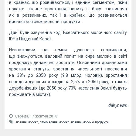
в країнах, що розвиваються, і єдиним сегментом, який
покаже значне зростання попиту з боку споживача
як в розвинених, так і в країнах, що розвиваються
виявляться свіжі молочні продукти.
Дані були озвучені в ході Всесвітнього молочного саміту
IDF в Південній Кореї.
Незважаючи на темпи душового споживання,
що знижуються, валовий попит на сире молоко в світі
продовжує динамічно зростати. Основними драйверами
зростання стануть: зростання чисельності населення
на 38% до 2050 року (9,8 млрд. чоловік), зростання
середньодушових доходів на 2,5% до 2050 року, а також
деурбанізація (до 2050 року 70% населення Землі будуть
проживати в містах).
dairynews
Середа, 17 жовтня 2018
новини молоко,
споживання молока,
новини молочні продукти