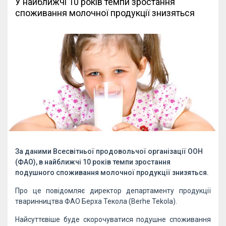
У найближчі 10 років темпи зростання
споживання молочної продукції знизяться
За даними Всесвітньої продовольчої організації ООН
(ФАО), в найближчі 10 років темпи зростання
подушного споживання молочної продукції знизяться.
Про це повідомляє директор департаменту продукції
тваринництва ФАО Берха Текола (Berhe Tekola).
Найсуттєвіше буде скорочуватися подушне споживання