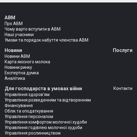
АВМ
Про АВМ
Чому варто вступити в АВМ
Наші учасники
Умови та порядок набуття членства АВМ
Новини
Послуги
Новини АВМ
Карта якісного молока
Новини ринку
Експертна думка
Аналітика
Для господарств в умовах війни
Контакти
Управління здоров'ям
Управління розведенням та відтворенням
Фінансування
Облік та оподаткування
Управління персоналом
Управління комфортом молочної худоби
Управління годівлею молочної худоби
Управління рослинництвом