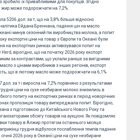
о зробило їх привабливими для покупців. Згідно
 жир може подорожчати на 7,2%.
ла 5206 дол. за т, що на 3,8% більше відносно
налітика Ейдана Бреннана, падіння цін на масло
Океанії минув сезонний пік виробництва молока, а попит
оку експортні ціни на товар з Європи та Океанії були
я на експортних ринках активізувався попит на
Herd, вірогідно, що на початку 2026 року експорт
иким за контрактами, що уклали раніше за вигідними
масло з цінами виробників з інших регіонів, експорт
ують, що в лютому масло може подорожчати на 6,1%.
 дол. за т і виросла на 7,2% порівняно з результатами
 грудня ціни на сухе незбиране молоко знизились в
лабкого попиту на експортних ринках в період новорічних
іонах пропозиція товару випереджала попит. Вірогідно,
язана з підготовкою до Китайського Нового Року та
анізаторами обсягу товарів на аукціоні. Як повідомляє
вки товару в Алжир протягом останнього місяця.
априкінці грудня відбулося послаблення темпів падіння
 січня 2026 року в Океанії ціни на сухе незбиране