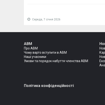
Середа, 7 січня 2026
АВМ
Но
Про АВМ
Но
Чому варто вступити в АВМ
Кар
Наші учасники
Нов
Умови та порядок набуття членства АВМ
Екс
Ана
Політика конфіденційності