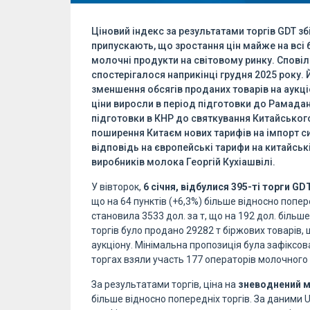
Ціновий індекс за результатами торгів GDT зб
припускають, що зростання цін майже на всі 
молочні продукти на світовому ринку. Сповіл
спостерігалося наприкінці грудня 2025 року. 
зменшення обсягів проданих товарів на аукціо
ціни виросли в період підготовки до Рамадан
підготовки в КНР до святкування Китайського
поширення Китаєм нових тарифів на імпорт си
відповідь на європейські тарифи на китайськ
виробників молока Георгій Кухіашвілі.
У вівторок,
6 січня, відбулися 395-ті торги GDT
що на 64 пунктів (+6,3%) більше відносно попер
становила 3533 дол. за т, що на 192 дол. більш
торгів було продано 29282 т біржових товарів,
аукціону. Мінімальна пропозиція була зафіксован
торгах взяли участь 177 операторів молочного 
За результатами торгів, ціна на
зневоднений 
більше відносно попередніх торгів. За даними U