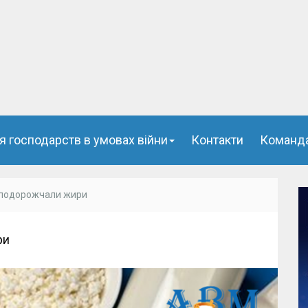
я господарств в умовах війни
Контакти
Команд
 подорожчали жири
ри