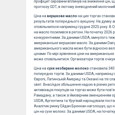
профіцит сировини вплинув на зниження цін, щ
прогнозу GDT, в лютому зневоднений молочний
Ціна на
вершкове масло
на цих торгах станови
результатів попереднього аукціону. На думку а
сповільнилося наприкінці грудня 2025 року. В 
на масло посилився в регіоні. На початку 2026 р
конкурентними. За даними USDA, минулого тижн
американське вершкове масло. За даними Dairy 
американського масла може бути відносно вел
цінами. По мірі зрівняння ціни на американське 
може сповільнитися. Організатори торгів очік
Ціна на
сухе незбиране молоко
становила 3407
попередніх торгів. За даними USDA, наприкінці
Європі, Латинській Америці та Океанії на тлі с
свят. Внаслідок збільшення надою в різних рег
активізація покупців на торгах може бути пов’
Рамадану, а також зі ймовірним зменшенням орг
USDA, Аргентина та Уругвай нарощували поста
Аналітик ринку Ейдан Бреннан наголошує, що н
цін на сухе молоко. За даними USDA, на початку