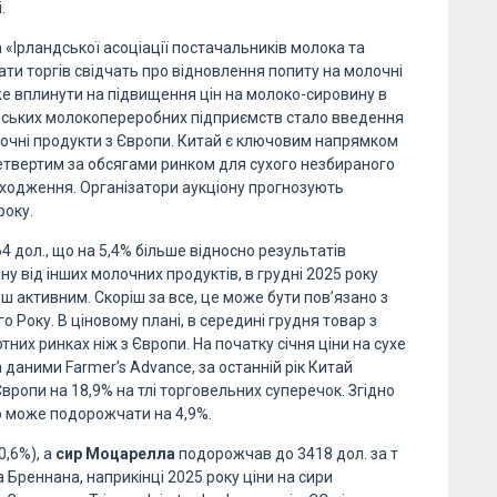
.
 «Ірландської асоціації постачальників молока та
ти торгів свідчать про відновлення попиту на молочні
оже вплинути на підвищення цін на молоко-сировину в
йських молокопереробних підприємств стало введення
очні продукти з Європи. Китай є ключовим напрямком
четвертим за обсягами ринком для сухого незбираного
ходження. Організатори аукціону прогнозують
року.
 дол., що на 5,4% більше відносно результатів
ну від інших молочних продуктів, в грудні 2025 року
ьш активним. Скоріш за все, це може бути пов’язано з
 Року. В ціновому плані, в середині грудня товар з
них ринках ніж з Європи. На початку січня ціни на сухе
 даними Farmer’s Advance, за останній рік Китай
вропи на 18,9% на тлі торговельних суперечок. Згідно
о може подорожчати на 4,9%.
0,6%), а
сир Моцарелла
подорожчав до 3418 дол. за т
 Бреннана, наприкінці 2025 року ціни на сири