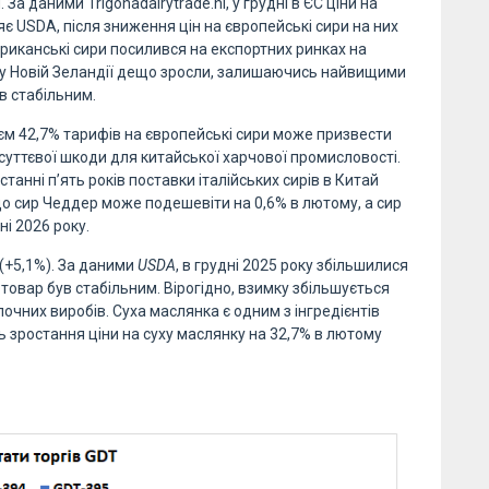
а даними Trigonadairytrade.nl, у грудні в ЄС ціни на
яє USDA, після зниження цін на європейські сири на них
ериканські сири посилився на експортних ринках на
ер у Новій Зеландії дещо зросли, залишаючись найвищими
ув стабільним.
єм 42,7% тарифів на європейські сири може призвести
о суттєвої шкоди для китайської харчової промисловості.
а останні п’ять років поставки італійських сирів в Китай
 що сир Чеддер може подешевіти на 0,6% в лютому, а сир
і 2026 року.
(+5,1%). За даними
USDA
, в грудні 2025 року збільшилися
товар був стабільним. Вірогідно, взимку збільшується
чних виробів. Суха маслянка є одним з інгредієнтів
ь зростання ціни на суху маслянку на 32,7% в лютому