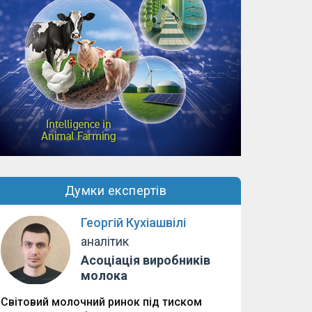
Думки експертів
Георгій Кухіашвілі
аналітик
Асоціація виробників
молока
Світовий молочний ринок під тиском