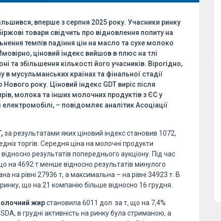
ільшився, вперше з серпня 2025 року. Учасники ринку
біржові товари свідчить про відновлення попиту на
ьнення темпів падіння цін на масло та сухе молоко
Ймовірно, ціновий індекс вийшов в плюс на тлі
ні та збільшення кількості його учасників. Вірогідно,
у в мусульманських країнах та фінальної стадії
 Нового року. Ціновий індекс GDT виріс після
рів, молока та інших молочних продуктів з ЄС у
і електромобілі, – повідомляє аналітик Асоціації
,
за результатами яких ціновий індекс становив 1072,
едніх торгів. Середня ціна на молочні продукти
е відносно результатів попереднього аукціону. Під час
 що на 4692 т менше відносно результатів минулого
а на рівні 27936 т, а максимальна – на рівні 34923 т. В
ринку, що на 21 компанію більше відносно 16 грудня.
молочний жир
становила 6011 дол. за т, що на 7,4%
SDA, в грудні активність на ринку була стриманою, а