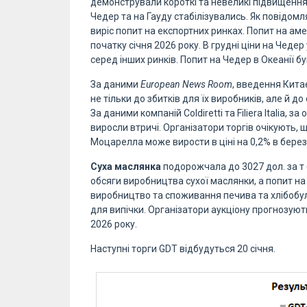
демонстрували короткі та невеликі підвищення. З
Чедер та на Гауду стабілізувались. Як повідомл
виріс попит на експортних ринках. Попит на ам
початку січня 2026 року. В грудні ціни на Чед
серед інших ринків. Попит на Чедер в Океанії б
За даними
European News Room
, введення Кита
не тільки до збитків для їх виробників, але й д
За даними компаній Coldiretti та Filiera Italia, з
виросли втричі. Організатори торгів очікують,
Моцарелла може вирости в ціні на 0,2% в березн
Суха маслянка
подорожчала до 3027 дол. за т 
обсяги виробництва сухої маслянки, а попит на 
виробництво та споживання печива та хлібобуло
для випічки. Організатори аукціону прогнозуют
2026 року.
Наступні торги GDT відбудуться 20 січня.