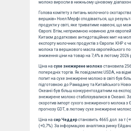
молоко виросли в нижньому ціновому діапазоні
Голова комітету з питань молочного скотарства
вершків» Ноел Мерфі сподівається, що результа
продукти у світі, яке триватиме навесні, що м
Європі. Втім, неприємною новиною для європе
Китаєм додаткових антидотаційних мит на мол
експорту молочних продуктів з Європи. КНР є 
молока та вершкового масла європейського по
зниження ціни на товар на 7,4% в лютому 2026 
Ціна на
сухе знежирене молоко
становила 2564
попередніх торгів. Як повідомляє USDA, на відмі
попит на сухе знежирене молоко в світі був біл
підготовкою до Рамадану та Китайського Нового
Океанії був більш конкурентоздатним на експорт
знежирене молоко стабілізувалися в Океанії. За
скоротив імпорт сухого знежиреного молока з Є
прогнозу GDT, в лютому сухе знежирене молок
Ціна на
сир Чеддер
становить 4665 дол. за т (+
(+0,7%). За інформацією аналітика ринку Ейдана