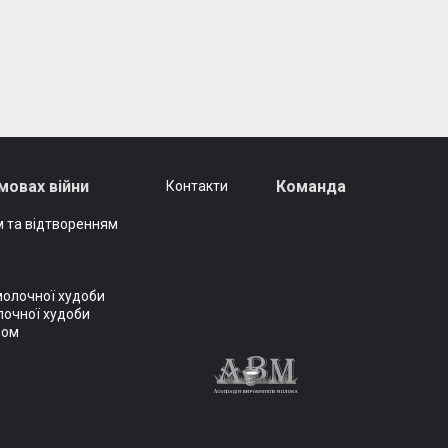
мовах війни
Команда
Контакти
 та відтворенням
молочної худоби
лочної худоби
вом