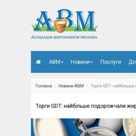
АВМ
Новини
Послуги
Дл
Головна
Новини АВМ
Торги GDT: найбільше
Торги GDT: найбільше подорожчали жи