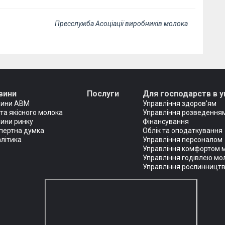
Пресслужба Асоціації виробників молока
вини
Послуги
Для господарств в у
вини АВМ
Управління здоров'ям
та якісного молока
Управління розведенням
ини ринку
Фінансування
пертна думка
Облік та оподаткування
літика
Управління персоналом
Управління комфортом 
Управління годівлею мо
Управління рослинницт