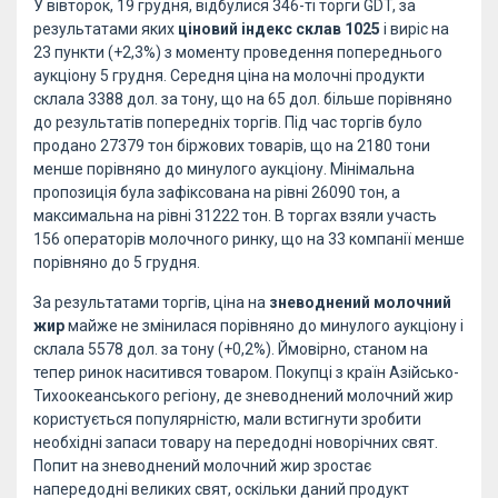
У вівторок, 19 грудня, відбулися 346-ті торги GDT, за
результатами яких
ціновий індекс склав 1025
і виріс на
23 пункти (+2,3%) з моменту проведення попереднього
аукціону 5 грудня. Середня ціна на молочні продукти
склала 3388 дол. за тону, що на 65 дол. більше порівняно
до результатів попередніх торгів. Під час торгів було
продано 27379 тон біржових товарів, що на 2180 тони
менше порівняно до минулого аукціону. Мінімальна
пропозиція була зафіксована на рівні 26090 тон, а
максимальна на рівні 31222 тон. В торгах взяли участь
156 операторів молочного ринку, що на 33 компанії менше
порівняно до 5 грудня.
За результатами торгів, ціна на
зневоднений молочний
жир
майже не змінилася порівняно до минулого аукціону і
склала 5578 дол. за тону (+0,2%). Ймовірно, станом на
тепер ринок наситився товаром. Покупці з країн Азійсько-
Тихоокеанського регіону, де зневоднений молочний жир
користується популярністю, мали встигнути зробити
необхідні запаси товару на передодні новорічних свят.
Попит на зневоднений молочний жир зростає
напередодні великих свят, оскільки даний продукт