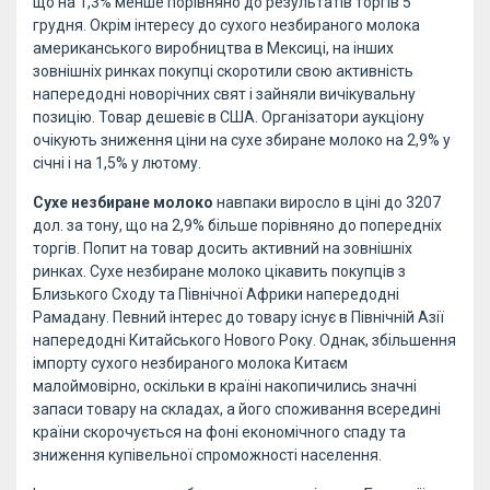
що на 1,3% менше порівняно до результатів торгів 5
грудня. Окрім інтересу до сухого незбираного молока
американського виробництва в Мексиці, на інших
зовнішніх ринках покупці скоротили свою активність
напередодні новорічних свят і зайняли вичікувальну
позицію. Товар дешевіє в США. Організатори аукціону
очікують зниження ціни на сухе збиране молоко на 2,9% у
січні і на 1,5% у лютому.
Сухе незбиране молоко
навпаки виросло в ціні до 3207
дол. за тону, що на 2,9% більше порівняно до попередніх
торгів. Попит на товар досить активний на зовнішніх
ринках. Сухе незбиране молоко цікавить покупців з
Близького Сходу та Північної Африки напередодні
Рамадану. Певний інтерес до товару існує в Північній Азії
напередодні Китайського Нового Року. Однак, збільшення
імпорту сухого незбираного молока Китаєм
малоймовірно, оскільки в країні накопичились значні
запаси товару на складах, а його споживання всередині
країни скорочується на фоні економічного спаду та
зниження купівельної спроможності населення.