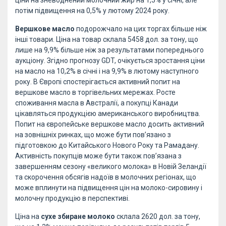
потім підвищення на 0,5% у лютому 2024 року.
Вершкове масло
подорожчало на цих торгах більше ніж
інші товари. Ціна на товар склала 5458 дол. за тону, що
лише на 9,9% більше ніж за результатами попереднього
аукціону. Згідно прогнозу GDT, очікується зростання ціни
на масло на 10,2% в січні і на 9,9% в лютому наступного
року. В Європі спостерігається активний попит на
вершкове масло в торгівельних мережах. Росте
споживання масла в Австралії, а покупці Канади
цікавляться продукцією американського виробництва.
Попит на європейське вершкове масло досить активний
на зовнішніх ринках, що може бути пов’язано з
підготовкою до Китайського Нового Року та Рамадану.
Активність покупців може бути також пов’язана з
завершенням сезону «великого молока» в Новій Зеландії
та скорочення обсягів надоїв в молочних регіонах, що
може вплинути на підвищення цін на молоко-сировину і
молочну продукцію в перспективі.
Ціна на
сухе збиране молоко
склала 2620 дол. за тону,