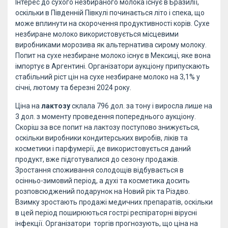
Інтерес до сухого незбираного молока існує в Бразилії,
оскільки в Південній Півкулі починається літо і спека, що
може вплинути на скорочення продуктивності корів. Сухе
незбиране молоко використовується місцевими
виробниками морозива як альтернатива сирому молоку.
Попит на сухе незбиране молоко існує в Мексиці, яке вона
імпортує в Аргентині. Організатори аукціону припускають
стабільний ріст цін на сухе незбиране молоко на 3,1% у
січні, лютому та березні 2024 року.
Ціна на
лактозу
склала 796 дол. за тону і виросла лише на
3 дол. з моменту проведення попереднього аукціону.
Скоріш за все попит на лактозу поступово знижується,
оскільки виробники кондитерських виробів, ліків та
косметики і парфумерії, де використовується даний
продукт, вже підготувалися до сезону продажів.
Зростання споживання солодощів відбувається в
осінньо-зимовий період, а духі та косметика досить
розповсюджений подарунок на Новий рік та Різдво.
Взимку зростають продажі медичних препаратів, оскільки
в цей період поширюються гострі респіраторні вірусні
інфекції. Організатори торгів прогнозують, що ціна на