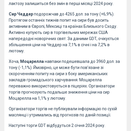
лактозу залишиться без змін в перші місяці 2024 року.
Сир Чеддер
подорожчав до 4265 дол. за тону (+6,9%).
Протягом останніх тижнів попит на сири був досить
активним в Європі, Мексиці та країнах Близького Сходу.
Активно купують сир в торгівельних мережах США
напередодні новорічних свят. За даними GDT, очікується
збільшення ціни на Чеддер на 7,1% в січні і на 7,2% в
лютому.
Хоча,
Моцарелла
навпаки подешевшала до 3960 дол. за
тону (-1,1%). Ймовірно, це може бути пов’язане зі
скороченням попиту на сири з боку американських
закладів громадського харчування. Моцарелла
переважно використовується в піцеріях. Організатори
торгів прогнозують подальше зниження ціни на сир
Моцарелла на 1,1% у лютому.
Організатори торгів не публікували інформацію по сухій
маслянці і утримались від прогнозів по даній позиції.
Наступні торги GDT відбудуться 2 січня 2024 року.