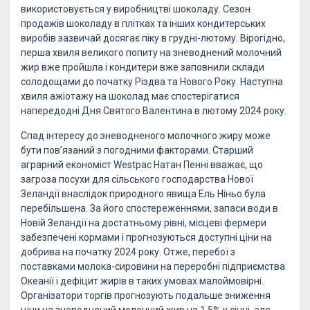
використовується у виробництві шоколаду. Сезон
продажів шоколаду в плітках та інших кондитерських
виробів зазвичай досягає піку в грудні-лютому. Вірогідно,
перша хвиля великого попиту на зневоднений молочний
жир вже пройшла і кондитери вже заповнили склади
солодощами до початку Різдва та Нового Року. Наступна
хвиля ажіотажу на шоколад має спостерігатися
напередодні Дня Святого Валентина в лютому 2024 року.
Спад інтересу до зневодненого молочного жиру може
бути пов’язаний з погодними факторами. Старший
аграрний економіст Westpac Натан Пенні вважає, що
загроза посухи для сільського господарства Нової
Зеландії внаслідок природного явища Ель Ніньо була
перебільшена. За його спостереженнями, запаси води в
Новій Зеландії на достатньому рівні, місцеві фермери
забезпечені кормами і прогнозуються доступні ціни на
добрива на початку 2024 року. Отже, перебої з
поставками молока-сировини на переробні підприємства
Океанії і дефіцит жирів в таких умовах малоймовірні.
Організатори торгів прогнозують подальше зниження
ціни на зневоднений молочний жир на 1,5% у січні, але