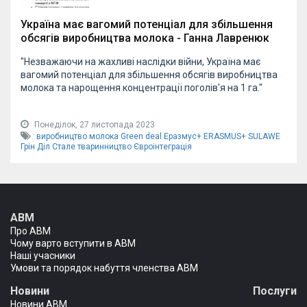
Україна має вагомий потенціал для збільшення
обсягів виробництва молока - Ганна Лавренюк
"Незважаючи на жахливі наслідки війни, Україна має
вагомий потенціал для збільшення обсягів виробництва
молока та нарощення концентрації поголів'я на 1 га."
Понеділок, 27 листопада 2023
виробництво молока
Green deal
Еразмус+
ERASMUS+
SULAWE
Грін Діл
Стале тваринництво
Євроінтеграція
АВМ
Про АВМ
Чому варто вступити в АВМ
Наші учасники
Умови та порядок набуття членства АВМ
Новини
Послуги
Новини АВМ