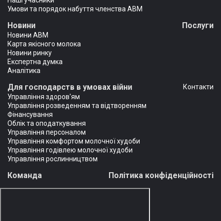
Наші учасники
Умови та порядок набуття членства АВМ
Новини
Послуги
Новини АВМ
Карта якісного молока
Новини ринку
Експертна думка
Аналітика
Для господарств в умовах війни
Контакти
Управління здоров'ям
Управління розведенням та відтворенням
Фінансування
Облік та оподаткування
Управління персоналом
Управління комфортом молочної худоби
Управління годівлею молочної худоби
Управління рослинництвом
Команда
Політика конфіденційності