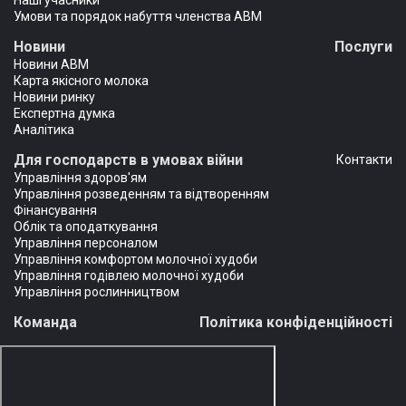
Наші учасники
Умови та порядок набуття членства АВМ
Новини
Послуги
Новини АВМ
Карта якісного молока
Новини ринку
Експертна думка
Аналітика
Для господарств в умовах війни
Контакти
Управління здоров'ям
Управління розведенням та відтворенням
Фінансування
Облік та оподаткування
Управління персоналом
Управління комфортом молочної худоби
Управління годівлею молочної худоби
Управління рослинництвом
Команда
Політика конфіденційності