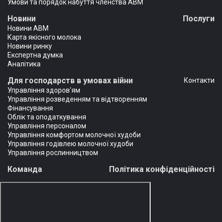
Умови та порядок набуття членства АВМ
Новини
Послуги
Новини АВМ
Карта якісного молока
Новини ринку
Експертна думка
Аналітика
Для господарств в умовах війни
Контакти
Управління здоров'ям
Управління розведенням та відтворенням
Фінансування
Облік та оподаткування
Управління персоналом
Управління комфортом молочної худоби
Управління годівлею молочної худоби
Управління рослинництвом
Команда
Політика конфіденційності