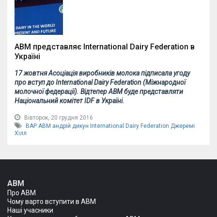
АВМ представляє International Dairy Federation в
Україні
17 жовтня Асоціація виробників молока підписала угоду
про вступ до International Dairy Federation (Міжнародної
молочної федерації). Відтепер АВМ буде представляти
Національний комітет IDF в Україні.
Вівторок, 20 грудня 2016
ВАР
АВМ
андрій дикун
International Dairy Federation
Джеремі
Хілл
АВМ
Про АВМ
Чому варто вступити в АВМ
Наші учасники