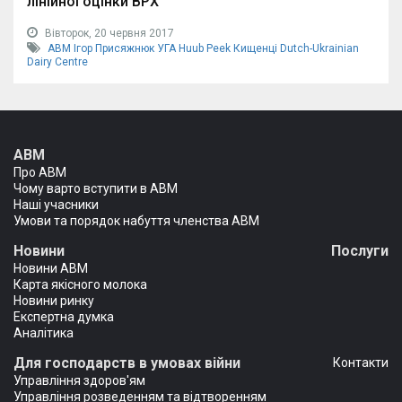
лінійної оцінки ВРХ
Вівторок, 20 червня 2017
АВМ
Ігор Присяжнюк
УГА
Huub Peek
Кищенці
Dutch-Ukrainian
Dairy Centre
АВМ
Про АВМ
Чому варто вступити в АВМ
Наші учасники
Умови та порядок набуття членства АВМ
Новини
Послуги
Новини АВМ
Карта якісного молока
Новини ринку
Експертна думка
Аналітика
Для господарств в умовах війни
Контакти
Управління здоров'ям
Управління розведенням та відтворенням