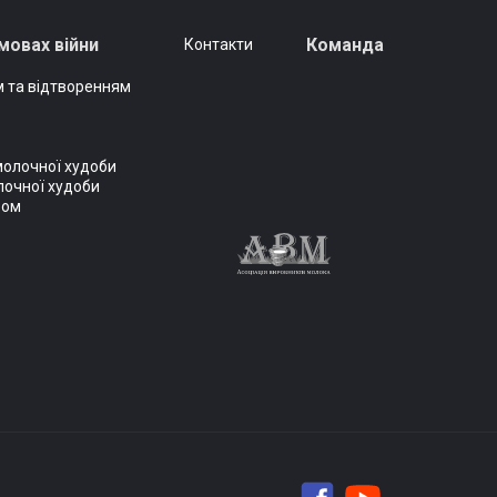
мовах війни
Команда
Контакти
 та відтворенням
молочної худоби
лочної худоби
вом