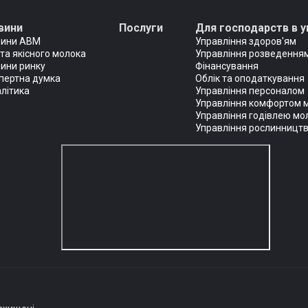
вини
Послуги
Для господарств в у
вини АВМ
Управління здоров'ям
та якісного молока
Управління розведенням
ини ринку
Фінансування
пертна думка
Облік та оподаткування
літика
Управління персоналом
Управління комфортом 
Управління годівлею мо
Управління рослинницт