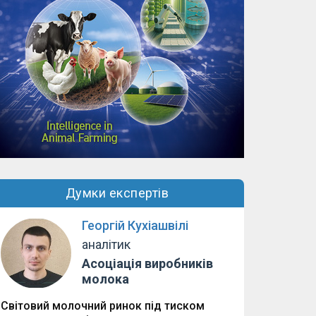
Думки експертів
Георгій Кухіашвілі
аналітик
Асоціація виробників
молока
Світовий молочний ринок під тиском