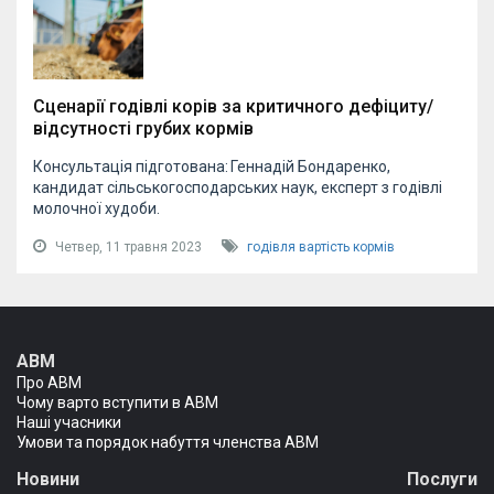
Сценарії годівлі корів за критичного дефіциту/
відсутності грубих кормів
Консультація підготована: Геннадій Бондаренко,
кандидат сільськогосподарських наук, експерт з годівлі
молочної худоби.
Четвер, 11 травня 2023
годівля
вартість кормів
АВМ
Про АВМ
Чому варто вступити в АВМ
Наші учасники
Умови та порядок набуття членства АВМ
Новини
Послуги