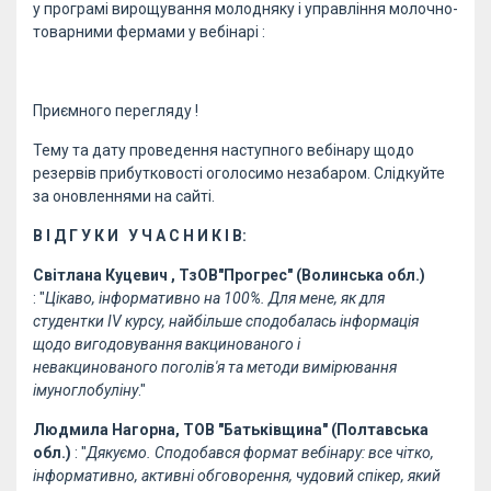
у програмі вирощування молодняку і управління молочно-
товарними фермами у вебінарі :
Приємного перегляду !
Тему та дату проведення наступного вебінару щодо
резервів прибутковості оголосимо незабаром. Слідкуйте
за оновленнями на сайті.
В І Д Г У К И У Ч А С Н И К І В:
Світлана Куцевич
, ТзОВ"Прогрес" (Волинська обл.)
: "
Цікаво, інформативно на 100%. Для мене, як для
студентки IV курсу, найбільше сподобалась інформація
щодо вигодовування вакцинованого і
невакцинованого поголів'я та методи вимірювання
імуноглобуліну
."
Людмила Нагорна, ТОВ "Батьківщина" (Полтавська
обл.)
: "
Дякуємо. Сподобався формат вебінару: все чітко,
інформативно, активні обговорення, чудовий спікер, який