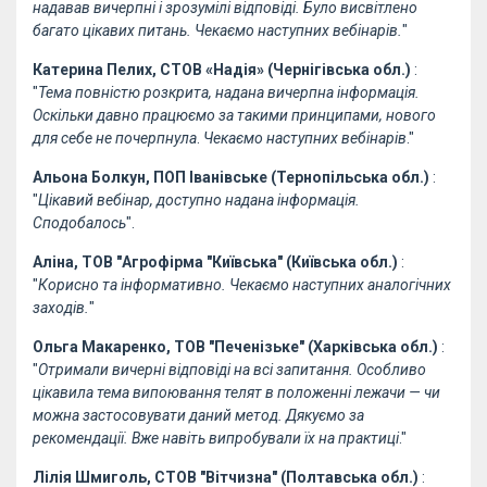
надавав вичерпні і зрозумілі відповіді. Було висвітлено
багато цікавих питань. Чекаємо наступних вебінарів.
"
Катерина Пелих, СТОВ «Надія» (Чернігівська обл.)
:
"
Тема повністю розкрита, надана вичерпна інформація.
Оскільки давно працюємо за такими принципами, нового
для себе не почерпнула
.
Чекаємо наступних вебінарів
."
Альона Болкун, ПОП Іванівське (Тернопільська обл.)
:
"
Цікавий вебінар, доступно надана інформація.
Сподобалось
".
Аліна, ТОВ "Агрофірма "Київська" (Київська обл.)
:
"
Корисно та інформативно. Чекаємо наступних аналогічних
заходів.
"
Ольга Макаренко, ТОВ "Печенізьке" (Харківська обл.)
:
"
Отримали вичерні відповіді на всі запитання. Особливо
цікавила тема випоювання телят в положенні лежачи — чи
можна застосовувати даний метод. Дякуємо за
рекомендації. Вже навіть випробували їх на практиці
."
Лілія Шмиголь, СТОВ "Вітчизна" (Полтавська обл.)
: