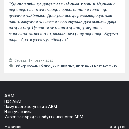
"
Чудовий вебінар, дякуємо за інформативність. Отримали
відповідь на питання щодо першої випойки телят - це
цікавило найбільше. Дослухались до рекомендацій, вже
навіть закупили пляшечки і застосували дані рекомендації
на практиці. Цікавили питання з приводу жирності
молозива, на які теж отримали вичерпну відповідь. Будемо
надалі брати участь у вебінарах
."
Середа, 17 травня 2023
вебінар молочний бізнес,
Денис Тимченко,
випоювання телят,
молозиво
АВМ
Про АВМ
Чому варто вступити в АВМ
Наші учасники
Умови та порядок набуття членства АВМ
Новини
Послуги