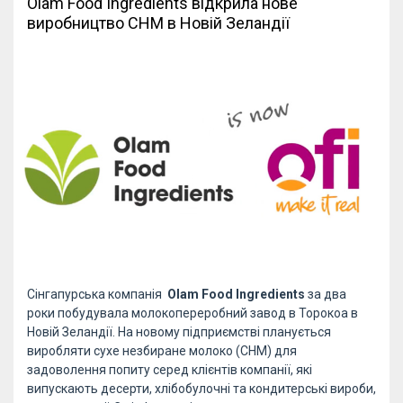
Olam Food Ingredients відкрила нове
виробництво СНМ в Новій Зеландії
Сінгапурська компанія
Olam Food Ingredients
за два
роки побудувала молокопереробний завод в Торокоа в
Новій Зеландії. На новому підприємстві планується
виробляти сухе незбиране молоко (СНМ) для
задоволення попиту серед клієнтів компанії, які
випускають десерти, хлібобулочні та кондитерські вироби,