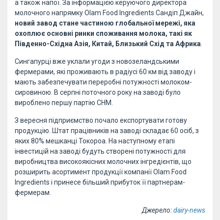
а також напої. За інформацією керуючого директора
молочного напрямку Olam Food Ingredients Сандіп Джайн,
новий завод стане частиною глобальної мережі, яка
охоплює основні ринки споживання молока, такі як
Південно-Східна Азія, Китай, Близький Схід та Африка
.
Сингапурці вже уклали угоди з новозеландськими
фермерами, які проживають в радіусі 60 км від заводу і
мають забезпечувати переробні потужності молоком-
сировиною. В серпні поточного року на заводі було
вироблено першу партію СНМ.
З вересня підприємство почало експортувати готову
продукцію. Штат працівників на заводі складає 60 осіб, з
яких 80% мешканці Токороа. На наступному етапі
інвестицій на заводі будуть створені потужності для
виробництва високоякісних молочних інгредієнтів, що
розширить асортимент продукції компанії Olam Food
Ingredients і принесе більший прибуток її партнерам-
фермерам.
Джерело:
dairy-news