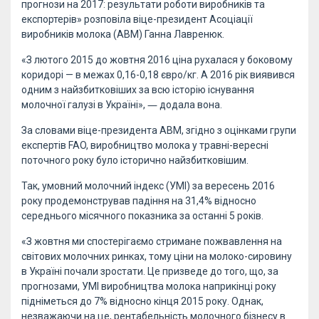
прогнози на 2017: результати роботи виробників та
експортерів» розповіла віце-президент Асоціації
виробників молока (АВМ) Ганна Лавренюк.
«З лютого 2015 до жовтня 2016 ціна рухалася у боковому
коридорі — в межах 0,16-0,18 євро/кг. А 2016 рік виявився
одним з найзбитковіших за всю історію існування
молочної галузі в Україні», ― додала вона.
За словами віце-президента АВМ, згідно з оцінками групи
експертів FAO, виробництво молока у травні-вересні
поточного року було історично найзбитковішим.
Так, умовний молочний індекс (УМІ) за вересень 2016
року продемонстрував падіння на 31,4% відносно
середнього місячного показника за останні 5 років.
«З жовтня ми спостерігаємо стримане пожвавлення на
світових молочних ринках, тому ціни на молоко-сировину
в Україні почали зростати. Це призведе до того, що, за
прогнозами, УМІ виробництва молока наприкінці року
підніметься до 7% відносно кінця 2015 року. Однак,
незважаючи на це, рентабельність молочного бізнесу в