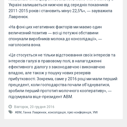
Україні залишається нижчою від середніх показників
2011-2015 років і становить мінус 22,5%», ― зауважила
Лавренюк.
«На фоні цих негативних факторів ми маємо один
величезний позитив ― всі ці потужні обставини
спонукали виробників молока до консолідації», ―
наголосила вона.
«Це стосується не тільки відстоювання своїх інтересів та
інтересів галузі в правовому полі, в налагодженні
ефективного діалогу з законодавчою і виконавчою
владою, але також у пошуку нових резервів
прибутковості. Зокрема, саме у 2016 році ми мали перший
прецедент, коли господарства почали об’єднуватися,
зробили перший прототип молочного кооперативу», ―
підсумувала віце-президент АВМ.
Вівторок, 20 грудня 2016
АВМ,
Ганна Лавренюк,
консолідація,
прес-конференція,
УМІ