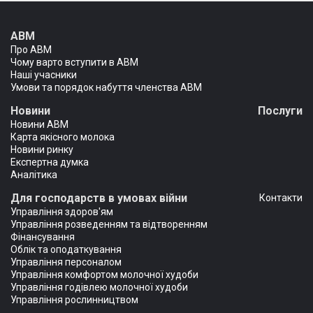
АВМ
Про АВМ
Чому варто вступити в АВМ
Наші учасники
Умови та порядок набуття членства АВМ
Новини
Послуги
Новини АВМ
Карта якісного молока
Новини ринку
Експертна думка
Аналітика
Для господарств в умовах війни
Контакти
Управління здоров'ям
Управління розведенням та відтворенням
Фінансування
Облік та оподаткування
Управління персоналом
Управління комфортом молочної худоби
Управління годівлею молочної худоби
Управління рослинництвом